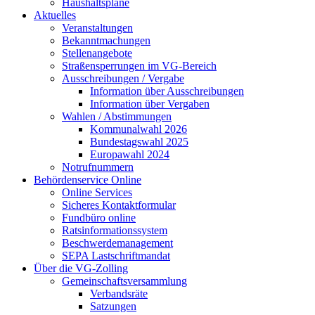
Haushaltspläne
Aktuelles
Veranstaltungen
Bekanntmachungen
Stellenangebote
Straßensperrungen im VG-Bereich
Ausschreibungen / Vergabe
Information über Ausschreibungen
Information über Vergaben
Wahlen / Abstimmungen
Kommunalwahl 2026
Bundestagswahl 2025
Europawahl 2024
Notrufnummern
Behördenservice Online
Online Services
Sicheres Kontaktformular
Fundbüro online
Ratsinformationssystem
Beschwerdemanagement
SEPA Lastschriftmandat
Über die VG-Zolling
Gemeinschaftsversammlung
Verbandsräte
Satzungen