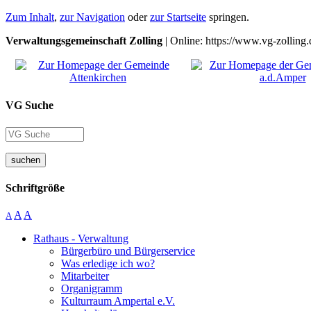
Zum Inhalt
,
zur Navigation
oder
zur Startseite
springen.
Verwaltungsgemeinschaft Zolling
| Online: https://www.vg-zolling.
VG Suche
suchen
Schriftgröße
A
A
A
Rathaus - Verwaltung
Bürgerbüro und Bürgerservice
Was erledige ich wo?
Mitarbeiter
Organigramm
Kulturraum Ampertal e.V.