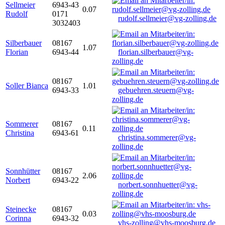
Sellmeier
6943-43
0.07
Rudolf
0171
rudolf.sellmeier@vg-zolling.de
3032403
Silberbauer
08167
1.07
Florian
6943-44
florian.silberbauer@vg-
zolling.de
08167
Soller Bianca
1.01
6943-33
gebuehren.steuern@vg-
zolling.de
Sommerer
08167
0.11
Christina
6943-61
christina.sommerer@vg-
zolling.de
Sonnhütter
08167
2.06
Norbert
6943-22
norbert.sonnhuetter@vg-
zolling.de
Steinecke
08167
0.03
Corinna
6943-32
vhs-zolling@vhs-moosburg.de