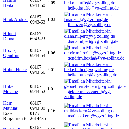
Hauffe
08167
2.09
Heiko
6943-60
heiko.hauffe@vg-zolling.de
08167
Hauk Andrea
1.03
6943-63
finanzen@vg-zolling.de
Hilpert
08167
Diana
6943-23
diana.hilpert@vg-zolling.de
Hoxhaj
08167
1.06
Qendrim
6943-53
qendrim.hoxhaj@vg-zolling.de
08167
Huber Heike
2.01
6943-66
heike.huber@vg-zolling.de
Huber
08167
1.01
Melanie
6943-52
gebuehren.steuern@vg-
zolling.de
Kern
08167
Mathias
6943-30
1.16
Erster
0175
mathias.kern@vg-zolling.de
Bürgermeister
2614485
08167