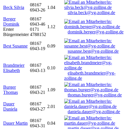
08167
Beck Silvia
1.04
6943-26
silvia.beck@vg-zolling.de
Berger
08167
Dominik
6943-46
1.12
Erster
0171
dominik.berger@vg-zolling.de
Bürgermeister
4788152
08167
Best Susanne
0.09
6943-19
susanne.best@vg-zolling.de
Brandmeier
08167
0.10
Elisabeth
6943-13
elisabeth.brandmeier@vg-
zolling.de
Burger
08167
1.09
Thomas
6943-21
thomas.burger@vg-zolling.de
Dauer
08167
2.01
Daniela
6943-27
daniela.dauer@vg-zolling.de
08167
Dauer Martin
0.04
6943-31
martin.dauer@vg-zolling.de