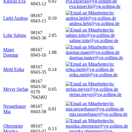
Knöckl Eva
0.02
6943-12
eva.knoeckl@vg-zolling.de
08167
Liebl Andrea
0.10
6943-15
andrea.liebl@vg-zolling.de
08167
Lohr Sabine
2.05
6943-36
sabine.lohr@vg-zolling.de
Maier
08167
1.08
Dagmar
6943-16
dagmar.maier@vg-zolling.de
08167
Mehl Erika
0.14
6943-35
erika.mehl@vg-zolling.de
08167
6943-50
Meyer Stefan
0.05
0170
stefan.meyer@vg-zolling.de
7942402
Neugebauer
08167
0.01
Mia
6943-58
mia.neugebauer@vg-zolling.de
Obermeier
08167
0.13
Monika
6943-42
monika.obermeier@vg-