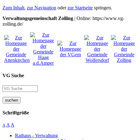
Zum Inhalt
,
zur Navigation
oder
zur Startseite
springen.
Verwaltungsgemeinschaft Zolling
| Online: https://www.vg-
zolling.de/
VG Suche
suchen
Schriftgröße
A
A
A
Rathaus - Verwaltung