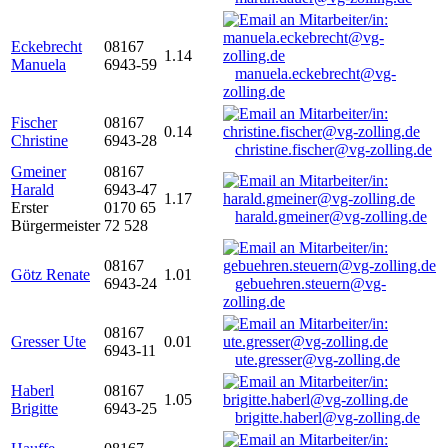
Eckebrecht
08167
1.14
Manuela
6943-59
manuela.eckebrecht@vg-
zolling.de
Fischer
08167
0.14
Christine
6943-28
christine.fischer@vg-zolling.de
Gmeiner
08167
Harald
6943-47
1.17
Erster
0170 65
harald.gmeiner@vg-zolling.de
Bürgermeister
72 528
08167
Götz Renate
1.01
6943-24
gebuehren.steuern@vg-
zolling.de
08167
Gresser Ute
0.01
6943-11
ute.gresser@vg-zolling.de
Haberl
08167
1.05
Brigitte
6943-25
brigitte.haberl@vg-zolling.de