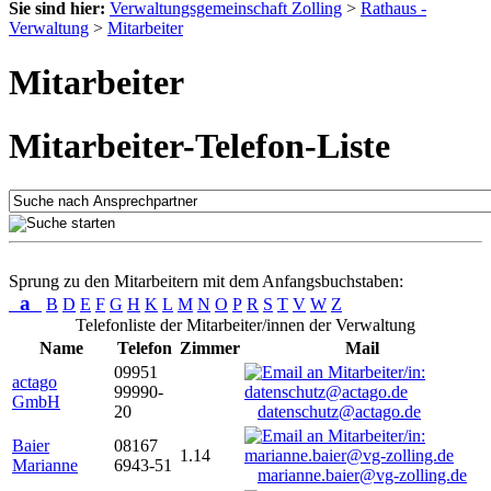
Sie sind hier:
Verwaltungsgemeinschaft Zolling
>
Rathaus -
Verwaltung
>
Mitarbeiter
Mitarbeiter
Mitarbeiter-Telefon-Liste
Sprung zu den Mitarbeitern mit dem Anfangsbuchstaben:
a
B
D
E
F
G
H
K
L
M
N
O
P
R
S
T
V
W
Z
Telefonliste der Mitarbeiter/innen der Verwaltung
Name
Telefon
Zimmer
Mail
09951
actago
99990-
GmbH
20
datenschutz@actago.de
Baier
08167
1.14
Marianne
6943-51
marianne.baier@vg-zolling.de