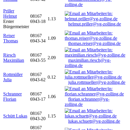
zolling.de
Priller
Helmut
08167
1.13
Erster
6943-18
helmut.priller@vg-zolling.de
Bürgermeister
Reiser
08167
1.09
Thomas
6943-34
thomas.reiser@vg-zolling.de
Riesch
08167
2.09
Maximilian
6943-55
maximilian.riesch@vg-
zolling.de
Rottmüller
08167
0.12
Julia
6943-62
julia.rottmueller@vg-zolling.de
Schranner
08167
1.06
Florian
6943-17
florian.schranner@vg-
zolling.de
08167
Schütt Lukas
1.15
6943-20
lukas.schuett@vg-zolling.de
08167