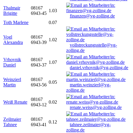
Thalmair
08167
1.03
Brigitte
6943-45
finanzen@vg-zolling.de
Toth Marlene
0.07
Vogl
08167
1.02
Alexandra
6943-39
vollstreckungsstelle@vg-
zolling.de
Vrhovnik
08167
1.07
Daniel
6943-37
daniel.vrhovnik@vg-zolling.de
Weinzierl
08167
0.05
Martin
6943-56
martin.weinzierl@vg-
zolling.de
08167
Weiß Renate
0.02
6943-12
renate.weiss@vg-zolling.de
Zeilmaier
08167
0.12
Tahnee
6943-41
tahnee.zeilmaier@vg-
zolling.de