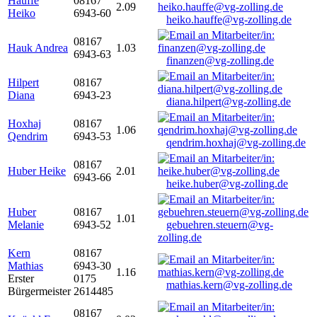
Hauffe
08167
2.09
Heiko
6943-60
heiko.hauffe@vg-zolling.de
08167
Hauk Andrea
1.03
6943-63
finanzen@vg-zolling.de
Hilpert
08167
Diana
6943-23
diana.hilpert@vg-zolling.de
Hoxhaj
08167
1.06
Qendrim
6943-53
qendrim.hoxhaj@vg-zolling.de
08167
Huber Heike
2.01
6943-66
heike.huber@vg-zolling.de
Huber
08167
1.01
Melanie
6943-52
gebuehren.steuern@vg-
zolling.de
Kern
08167
Mathias
6943-30
1.16
Erster
0175
mathias.kern@vg-zolling.de
Bürgermeister
2614485
08167