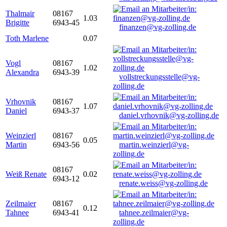
Thalmair
08167
1.03
Brigitte
6943-45
finanzen@vg-zolling.de
Toth Marlene
0.07
Vogl
08167
1.02
Alexandra
6943-39
vollstreckungsstelle@vg-
zolling.de
Vrhovnik
08167
1.07
Daniel
6943-37
daniel.vrhovnik@vg-zolling.de
Weinzierl
08167
0.05
Martin
6943-56
martin.weinzierl@vg-
zolling.de
08167
Weiß Renate
0.02
6943-12
renate.weiss@vg-zolling.de
Zeilmaier
08167
0.12
Tahnee
6943-41
tahnee.zeilmaier@vg-
zolling.de