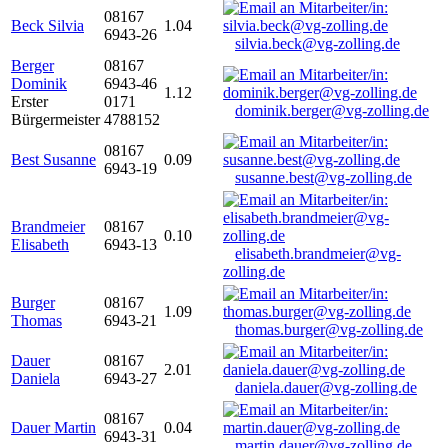
08167
Beck Silvia
1.04
6943-26
silvia.beck@vg-zolling.de
Berger
08167
Dominik
6943-46
1.12
Erster
0171
dominik.berger@vg-zolling.de
Bürgermeister
4788152
08167
Best Susanne
0.09
6943-19
susanne.best@vg-zolling.de
Brandmeier
08167
0.10
Elisabeth
6943-13
elisabeth.brandmeier@vg-
zolling.de
Burger
08167
1.09
Thomas
6943-21
thomas.burger@vg-zolling.de
Dauer
08167
2.01
Daniela
6943-27
daniela.dauer@vg-zolling.de
08167
Dauer Martin
0.04
6943-31
martin.dauer@vg-zolling.de