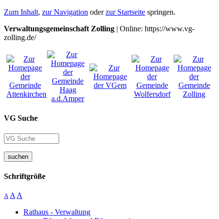
Zum Inhalt
,
zur Navigation
oder
zur Startseite
springen.
Verwaltungsgemeinschaft Zolling
| Online: https://www.vg-
zolling.de/
VG Suche
suchen
Schriftgröße
A
A
A
Rathaus - Verwaltung