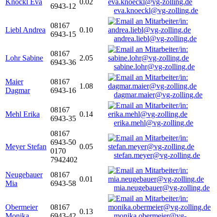
Knöckl Eva
0.02
6943-12
eva.knoeckl@vg-zolling.de
08167
Liebl Andrea
0.10
6943-15
andrea.liebl@vg-zolling.de
08167
Lohr Sabine
2.05
6943-36
sabine.lohr@vg-zolling.de
Maier
08167
1.08
Dagmar
6943-16
dagmar.maier@vg-zolling.de
08167
Mehl Erika
0.14
6943-35
erika.mehl@vg-zolling.de
08167
6943-50
Meyer Stefan
0.05
0170
stefan.meyer@vg-zolling.de
7942402
Neugebauer
08167
0.01
Mia
6943-58
mia.neugebauer@vg-zolling.de
Obermeier
08167
0.13
Monika
6943-42
monika.obermeier@vg-