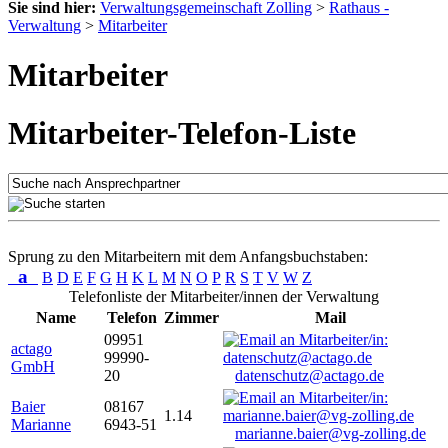
Sie sind hier:
Verwaltungsgemeinschaft Zolling
>
Rathaus -
Verwaltung
>
Mitarbeiter
Mitarbeiter
Mitarbeiter-Telefon-Liste
Sprung zu den Mitarbeitern mit dem Anfangsbuchstaben:
a
B
D
E
F
G
H
K
L
M
N
O
P
R
S
T
V
W
Z
Telefonliste der Mitarbeiter/innen der Verwaltung
Name
Telefon
Zimmer
Mail
09951
actago
99990-
GmbH
20
datenschutz@actago.de
Baier
08167
1.14
Marianne
6943-51
marianne.baier@vg-zolling.de