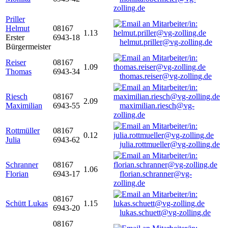
zolling.de
Priller
Helmut
08167
1.13
Erster
6943-18
helmut.priller@vg-zolling.de
Bürgermeister
Reiser
08167
1.09
Thomas
6943-34
thomas.reiser@vg-zolling.de
Riesch
08167
2.09
Maximilian
6943-55
maximilian.riesch@vg-
zolling.de
Rottmüller
08167
0.12
Julia
6943-62
julia.rottmueller@vg-zolling.de
Schranner
08167
1.06
Florian
6943-17
florian.schranner@vg-
zolling.de
08167
Schütt Lukas
1.15
6943-20
lukas.schuett@vg-zolling.de
08167