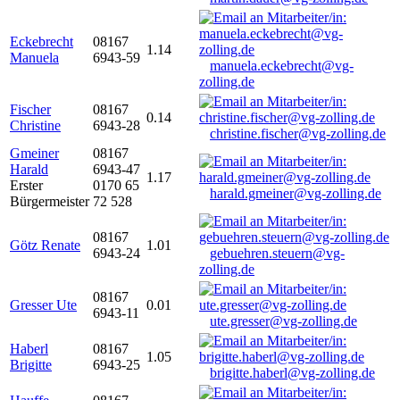
Eckebrecht
08167
1.14
Manuela
6943-59
manuela.eckebrecht@vg-
zolling.de
Fischer
08167
0.14
Christine
6943-28
christine.fischer@vg-zolling.de
Gmeiner
08167
Harald
6943-47
1.17
Erster
0170 65
harald.gmeiner@vg-zolling.de
Bürgermeister
72 528
08167
Götz Renate
1.01
6943-24
gebuehren.steuern@vg-
zolling.de
08167
Gresser Ute
0.01
6943-11
ute.gresser@vg-zolling.de
Haberl
08167
1.05
Brigitte
6943-25
brigitte.haberl@vg-zolling.de