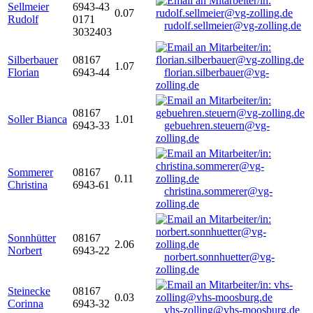
Sellmeier
6943-43
0.07
Rudolf
0171
rudolf.sellmeier@vg-zolling.de
3032403
Silberbauer
08167
1.07
Florian
6943-44
florian.silberbauer@vg-
zolling.de
08167
Soller Bianca
1.01
6943-33
gebuehren.steuern@vg-
zolling.de
Sommerer
08167
0.11
Christina
6943-61
christina.sommerer@vg-
zolling.de
Sonnhütter
08167
2.06
Norbert
6943-22
norbert.sonnhuetter@vg-
zolling.de
Steinecke
08167
0.03
Corinna
6943-32
vhs-zolling@vhs-moosburg.de