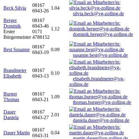
08167
Beck Silvia
1.04
6943-26
silvia.beck@vg-zolling.de
Berger
08167
Dominik
6943-46
1.12
Erster
0171
dominik.berger@vg-zolling.de
Bürgermeister
4788152
08167
Best Susanne
0.09
6943-19
susanne.best@vg-zolling.de
Brandmeier
08167
0.10
Elisabeth
6943-13
elisabeth.brandmeier@vg-
zolling.de
Burger
08167
1.09
Thomas
6943-21
thomas.burger@vg-zolling.de
Dauer
08167
2.01
Daniela
6943-27
daniela.dauer@vg-zolling.de
08167
Dauer Martin
0.04
6943-31
martin.dauer@vg-zolling.de