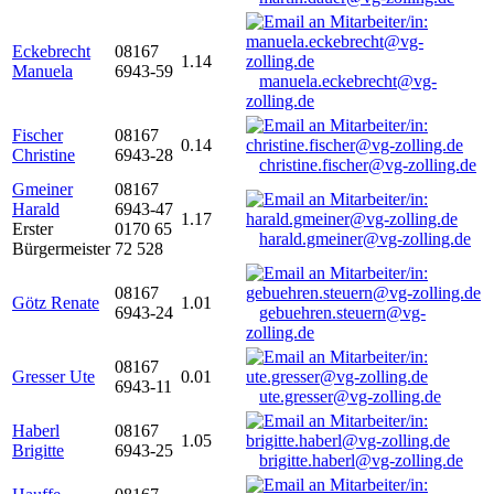
Eckebrecht
08167
1.14
Manuela
6943-59
manuela.eckebrecht@vg-
zolling.de
Fischer
08167
0.14
Christine
6943-28
christine.fischer@vg-zolling.de
Gmeiner
08167
Harald
6943-47
1.17
Erster
0170 65
harald.gmeiner@vg-zolling.de
Bürgermeister
72 528
08167
Götz Renate
1.01
6943-24
gebuehren.steuern@vg-
zolling.de
08167
Gresser Ute
0.01
6943-11
ute.gresser@vg-zolling.de
Haberl
08167
1.05
Brigitte
6943-25
brigitte.haberl@vg-zolling.de