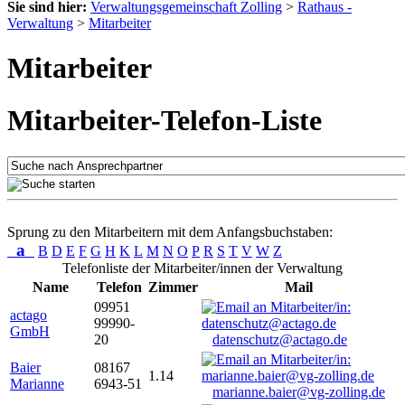
Sie sind hier:
Verwaltungsgemeinschaft Zolling
>
Rathaus -
Verwaltung
>
Mitarbeiter
Mitarbeiter
Mitarbeiter-Telefon-Liste
Sprung zu den Mitarbeitern mit dem Anfangsbuchstaben:
a
B
D
E
F
G
H
K
L
M
N
O
P
R
S
T
V
W
Z
Telefonliste der Mitarbeiter/innen der Verwaltung
Name
Telefon
Zimmer
Mail
09951
actago
99990-
GmbH
20
datenschutz@actago.de
Baier
08167
1.14
Marianne
6943-51
marianne.baier@vg-zolling.de