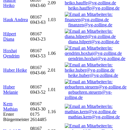
Hauffe
08167
2.09
Heiko
6943-60
heiko.hauffe@vg-zolling.de
08167
Hauk Andrea
1.03
6943-63
finanzen@vg-zolling.de
Hilpert
08167
Diana
6943-23
diana.hilpert@vg-zolling.de
Hoxhaj
08167
1.06
Qendrim
6943-53
qendrim.hoxhaj@vg-zolling.de
08167
Huber Heike
2.01
6943-66
heike.huber@vg-zolling.de
Huber
08167
1.01
Melanie
6943-52
gebuehren.steuern@vg-
zolling.de
Kern
08167
Mathias
6943-30
1.16
Erster
0175
mathias.kern@vg-zolling.de
Bürgermeister
2614485
08167