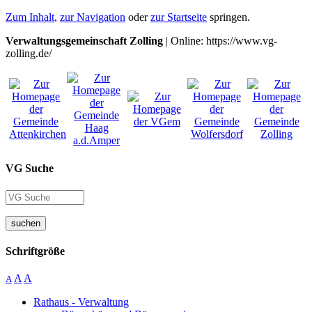
Zum Inhalt
,
zur Navigation
oder
zur Startseite
springen.
Verwaltungsgemeinschaft Zolling
| Online: https://www.vg-
zolling.de/
VG Suche
suchen
Schriftgröße
A
A
A
Rathaus - Verwaltung