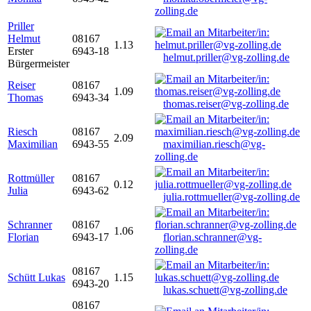
zolling.de
Priller
Helmut
08167
1.13
Erster
6943-18
helmut.priller@vg-zolling.de
Bürgermeister
Reiser
08167
1.09
Thomas
6943-34
thomas.reiser@vg-zolling.de
Riesch
08167
2.09
Maximilian
6943-55
maximilian.riesch@vg-
zolling.de
Rottmüller
08167
0.12
Julia
6943-62
julia.rottmueller@vg-zolling.de
Schranner
08167
1.06
Florian
6943-17
florian.schranner@vg-
zolling.de
08167
Schütt Lukas
1.15
6943-20
lukas.schuett@vg-zolling.de
08167