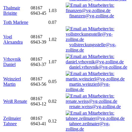
Thalmair
08167
1.03
Brigitte
6943-45
finanzen@vg-zolling.de
Toth Marlene
0.07
Vogl
08167
1.02
Alexandra
6943-39
vollstreckungsstelle@vg-
zolling.de
Vrhovnik
08167
1.07
Daniel
6943-37
daniel.vrhovnik@vg-zolling.de
Weinzierl
08167
0.05
Martin
6943-56
martin.weinzierl@vg-
zolling.de
08167
Weiß Renate
0.02
6943-12
renate.weiss@vg-zolling.de
Zeilmaier
08167
0.12
Tahnee
6943-41
tahnee.zeilmaier@vg-
zolling.de