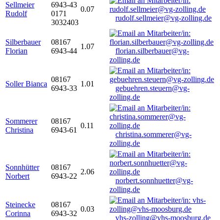
Sellmeier
6943-43
0.07
Rudolf
0171
rudolf.sellmeier@vg-zolling.de
3032403
Silberbauer
08167
1.07
Florian
6943-44
florian.silberbauer@vg-
zolling.de
08167
Soller Bianca
1.01
6943-33
gebuehren.steuern@vg-
zolling.de
Sommerer
08167
0.11
Christina
6943-61
christina.sommerer@vg-
zolling.de
Sonnhütter
08167
2.06
Norbert
6943-22
norbert.sonnhuetter@vg-
zolling.de
Steinecke
08167
0.03
Corinna
6943-32
vhs-zolling@vhs-moosburg.de