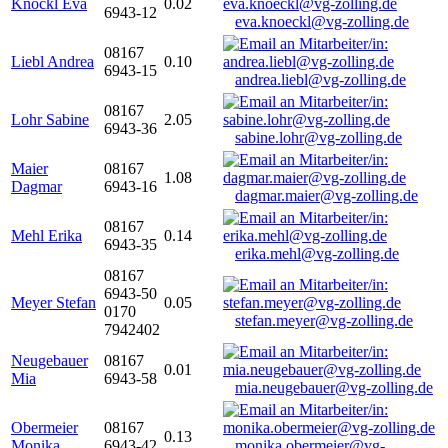
Knöckl Eva
0.02
6943-12
eva.knoeckl@vg-zolling.de
08167
Liebl Andrea
0.10
6943-15
andrea.liebl@vg-zolling.de
08167
Lohr Sabine
2.05
6943-36
sabine.lohr@vg-zolling.de
Maier
08167
1.08
Dagmar
6943-16
dagmar.maier@vg-zolling.de
08167
Mehl Erika
0.14
6943-35
erika.mehl@vg-zolling.de
08167
6943-50
Meyer Stefan
0.05
0170
stefan.meyer@vg-zolling.de
7942402
Neugebauer
08167
0.01
Mia
6943-58
mia.neugebauer@vg-zolling.de
Obermeier
08167
0.13
Monika
6943-42
monika.obermeier@vg-