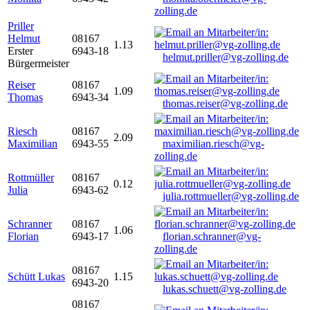
zolling.de
Priller
Helmut
08167
1.13
Erster
6943-18
helmut.priller@vg-zolling.de
Bürgermeister
Reiser
08167
1.09
Thomas
6943-34
thomas.reiser@vg-zolling.de
Riesch
08167
2.09
Maximilian
6943-55
maximilian.riesch@vg-
zolling.de
Rottmüller
08167
0.12
Julia
6943-62
julia.rottmueller@vg-zolling.de
Schranner
08167
1.06
Florian
6943-17
florian.schranner@vg-
zolling.de
08167
Schütt Lukas
1.15
6943-20
lukas.schuett@vg-zolling.de
08167