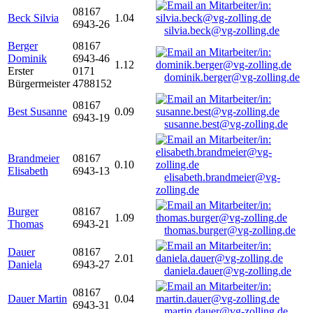
08167
Beck Silvia
1.04
6943-26
silvia.beck@vg-zolling.de
Berger
08167
Dominik
6943-46
1.12
Erster
0171
dominik.berger@vg-zolling.de
Bürgermeister
4788152
08167
Best Susanne
0.09
6943-19
susanne.best@vg-zolling.de
Brandmeier
08167
0.10
Elisabeth
6943-13
elisabeth.brandmeier@vg-
zolling.de
Burger
08167
1.09
Thomas
6943-21
thomas.burger@vg-zolling.de
Dauer
08167
2.01
Daniela
6943-27
daniela.dauer@vg-zolling.de
08167
Dauer Martin
0.04
6943-31
martin.dauer@vg-zolling.de