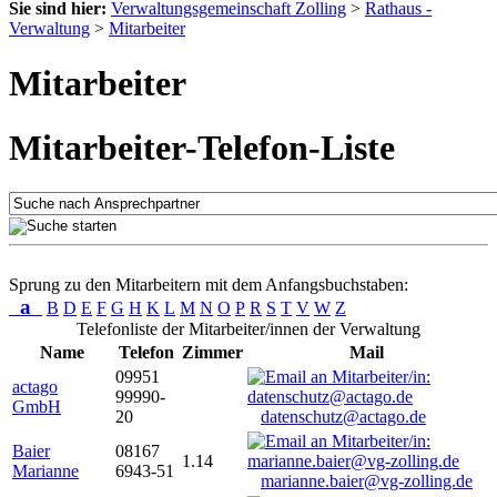
Sie sind hier:
Verwaltungsgemeinschaft Zolling
>
Rathaus -
Verwaltung
>
Mitarbeiter
Mitarbeiter
Mitarbeiter-Telefon-Liste
Sprung zu den Mitarbeitern mit dem Anfangsbuchstaben:
a
B
D
E
F
G
H
K
L
M
N
O
P
R
S
T
V
W
Z
Telefonliste der Mitarbeiter/innen der Verwaltung
Name
Telefon
Zimmer
Mail
09951
actago
99990-
GmbH
20
datenschutz@actago.de
Baier
08167
1.14
Marianne
6943-51
marianne.baier@vg-zolling.de