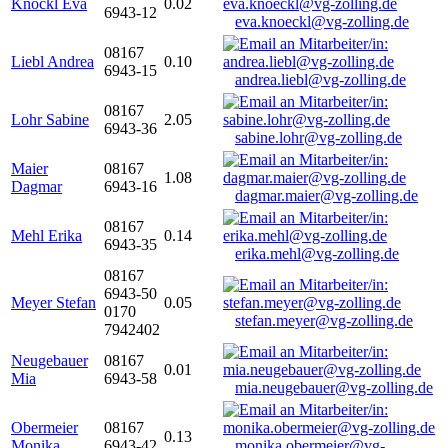
Knöckl Eva
0.02
6943-12
eva.knoeckl@vg-zolling.de
08167
Liebl Andrea
0.10
6943-15
andrea.liebl@vg-zolling.de
08167
Lohr Sabine
2.05
6943-36
sabine.lohr@vg-zolling.de
Maier
08167
1.08
Dagmar
6943-16
dagmar.maier@vg-zolling.de
08167
Mehl Erika
0.14
6943-35
erika.mehl@vg-zolling.de
08167
6943-50
Meyer Stefan
0.05
0170
stefan.meyer@vg-zolling.de
7942402
Neugebauer
08167
0.01
Mia
6943-58
mia.neugebauer@vg-zolling.de
Obermeier
08167
0.13
Monika
6943-42
monika.obermeier@vg-