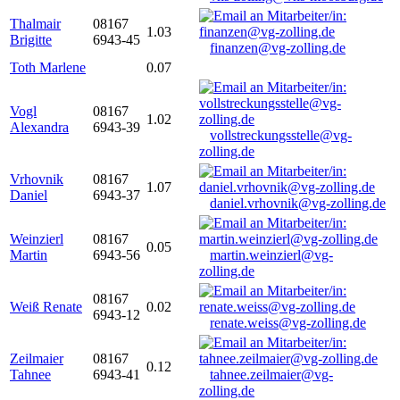
Thalmair
08167
1.03
Brigitte
6943-45
finanzen@vg-zolling.de
Toth Marlene
0.07
Vogl
08167
1.02
Alexandra
6943-39
vollstreckungsstelle@vg-
zolling.de
Vrhovnik
08167
1.07
Daniel
6943-37
daniel.vrhovnik@vg-zolling.de
Weinzierl
08167
0.05
Martin
6943-56
martin.weinzierl@vg-
zolling.de
08167
Weiß Renate
0.02
6943-12
renate.weiss@vg-zolling.de
Zeilmaier
08167
0.12
Tahnee
6943-41
tahnee.zeilmaier@vg-
zolling.de