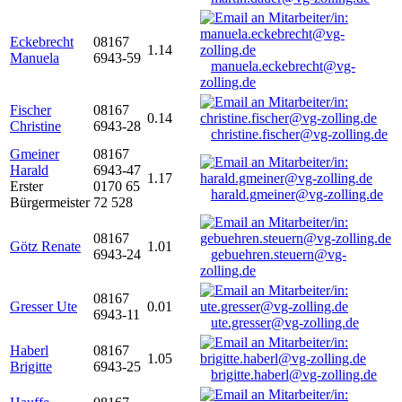
Eckebrecht
08167
1.14
Manuela
6943-59
manuela.eckebrecht@vg-
zolling.de
Fischer
08167
0.14
Christine
6943-28
christine.fischer@vg-zolling.de
Gmeiner
08167
Harald
6943-47
1.17
Erster
0170 65
harald.gmeiner@vg-zolling.de
Bürgermeister
72 528
08167
Götz Renate
1.01
6943-24
gebuehren.steuern@vg-
zolling.de
08167
Gresser Ute
0.01
6943-11
ute.gresser@vg-zolling.de
Haberl
08167
1.05
Brigitte
6943-25
brigitte.haberl@vg-zolling.de