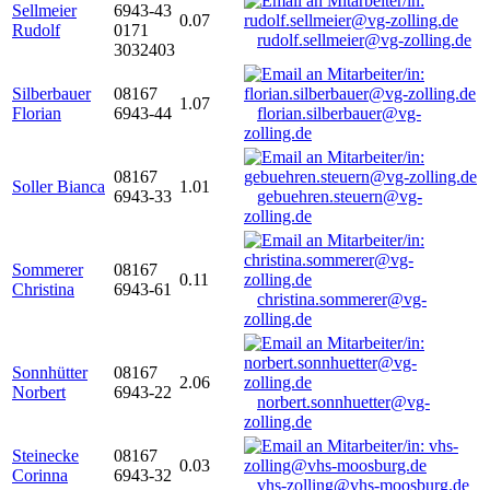
Sellmeier
6943-43
0.07
Rudolf
0171
rudolf.sellmeier@vg-zolling.de
3032403
Silberbauer
08167
1.07
Florian
6943-44
florian.silberbauer@vg-
zolling.de
08167
Soller Bianca
1.01
6943-33
gebuehren.steuern@vg-
zolling.de
Sommerer
08167
0.11
Christina
6943-61
christina.sommerer@vg-
zolling.de
Sonnhütter
08167
2.06
Norbert
6943-22
norbert.sonnhuetter@vg-
zolling.de
Steinecke
08167
0.03
Corinna
6943-32
vhs-zolling@vhs-moosburg.de