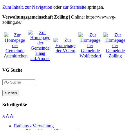
Zum Inhalt
,
zur Navigation
oder
zur Startseite
springen.
Verwaltungsgemeinschaft Zolling
| Online: https://www.vg-
zolling.de/
VG Suche
suchen
Schriftgröße
A
A
A
Rathaus - Verwaltung