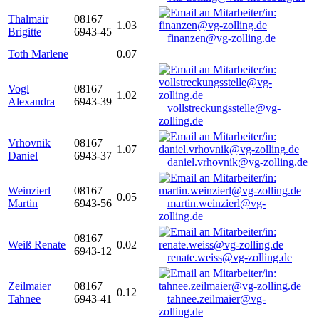
Thalmair
08167
1.03
Brigitte
6943-45
finanzen@vg-zolling.de
Toth Marlene
0.07
Vogl
08167
1.02
Alexandra
6943-39
vollstreckungsstelle@vg-
zolling.de
Vrhovnik
08167
1.07
Daniel
6943-37
daniel.vrhovnik@vg-zolling.de
Weinzierl
08167
0.05
Martin
6943-56
martin.weinzierl@vg-
zolling.de
08167
Weiß Renate
0.02
6943-12
renate.weiss@vg-zolling.de
Zeilmaier
08167
0.12
Tahnee
6943-41
tahnee.zeilmaier@vg-
zolling.de