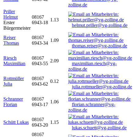
zolling.de
Priller
Helmut
08167
1.13
Erster
6943-18
helmut.priller@vg-zolling.de
Bürgermeister
Reiser
08167
1.09
Thomas
6943-34
thomas.reiser@vg-zolling.de
Riesch
08167
2.09
Maximilian
6943-55
maximilian.riesch@vg-
zolling.de
Rottmüller
08167
0.12
Julia
6943-62
julia.rottmueller@vg-zolling.de
Schranner
08167
1.06
Florian
6943-17
florian.schranner@vg-
zolling.de
08167
Schütt Lukas
1.15
6943-20
lukas.schuett@vg-zolling.de
08167