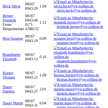
08167
Beck Silvia
1.04
6943-26
silvia.beck@vg-zolling.de
Berger
08167
Dominik
6943-46
1.12
Erster
0171
dominik.berger@vg-zolling.de
Bürgermeister
4788152
08167
Best Susanne
0.09
6943-19
susanne.best@vg-zolling.de
Brandmeier
08167
0.10
Elisabeth
6943-13
elisabeth.brandmeier@vg-
zolling.de
Burger
08167
1.09
Thomas
6943-21
thomas.burger@vg-zolling.de
Dauer
08167
2.01
Daniela
6943-27
daniela.dauer@vg-zolling.de
08167
Dauer Martin
0.04
6943-31
martin.dauer@vg-zolling.de