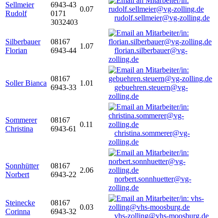
Sellmeier
6943-43
0.07
Rudolf
0171
rudolf.sellmeier@vg-zolling.de
3032403
Silberbauer
08167
1.07
Florian
6943-44
florian.silberbauer@vg-
zolling.de
08167
Soller Bianca
1.01
6943-33
gebuehren.steuern@vg-
zolling.de
Sommerer
08167
0.11
Christina
6943-61
christina.sommerer@vg-
zolling.de
Sonnhütter
08167
2.06
Norbert
6943-22
norbert.sonnhuetter@vg-
zolling.de
Steinecke
08167
0.03
Corinna
6943-32
vhs-zolling@vhs-moosburg.de