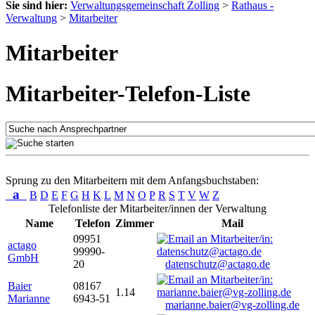
Sie sind hier:
Verwaltungsgemeinschaft Zolling
>
Rathaus -
Verwaltung
>
Mitarbeiter
Mitarbeiter
Mitarbeiter-Telefon-Liste
Sprung zu den Mitarbeitern mit dem Anfangsbuchstaben:
a
B
D
E
F
G
H
K
L
M
N
O
P
R
S
T
V
W
Z
Telefonliste der Mitarbeiter/innen der Verwaltung
Name
Telefon
Zimmer
Mail
09951
actago
99990-
GmbH
20
datenschutz@actago.de
Baier
08167
1.14
Marianne
6943-51
marianne.baier@vg-zolling.de