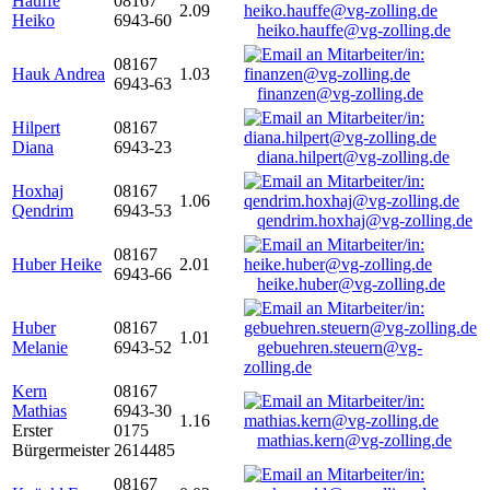
Hauffe
08167
2.09
Heiko
6943-60
heiko.hauffe@vg-zolling.de
08167
Hauk Andrea
1.03
6943-63
finanzen@vg-zolling.de
Hilpert
08167
Diana
6943-23
diana.hilpert@vg-zolling.de
Hoxhaj
08167
1.06
Qendrim
6943-53
qendrim.hoxhaj@vg-zolling.de
08167
Huber Heike
2.01
6943-66
heike.huber@vg-zolling.de
Huber
08167
1.01
Melanie
6943-52
gebuehren.steuern@vg-
zolling.de
Kern
08167
Mathias
6943-30
1.16
Erster
0175
mathias.kern@vg-zolling.de
Bürgermeister
2614485
08167