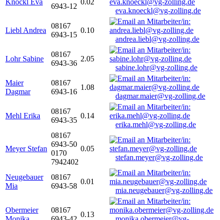
Knöckl Eva
0.02
6943-12
eva.knoeckl@vg-zolling.de
08167
Liebl Andrea
0.10
6943-15
andrea.liebl@vg-zolling.de
08167
Lohr Sabine
2.05
6943-36
sabine.lohr@vg-zolling.de
Maier
08167
1.08
Dagmar
6943-16
dagmar.maier@vg-zolling.de
08167
Mehl Erika
0.14
6943-35
erika.mehl@vg-zolling.de
08167
6943-50
Meyer Stefan
0.05
0170
stefan.meyer@vg-zolling.de
7942402
Neugebauer
08167
0.01
Mia
6943-58
mia.neugebauer@vg-zolling.de
Obermeier
08167
0.13
Monika
6943-42
monika.obermeier@vg-