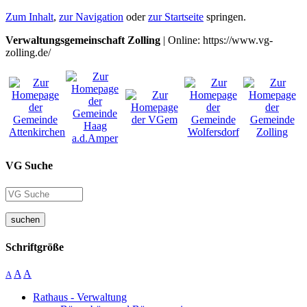
Zum Inhalt
,
zur Navigation
oder
zur Startseite
springen.
Verwaltungsgemeinschaft Zolling
| Online: https://www.vg-
zolling.de/
VG Suche
suchen
Schriftgröße
A
A
A
Rathaus - Verwaltung