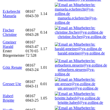
Eckebrecht
08167
1.14
Manuela
6943-59
manuela.eckebrecht@vg-
zolling.de
Fischer
08167
0.14
Christine
6943-28
christine.fischer@vg-zolling.de
Gmeiner
08167
Harald
6943-47
1.17
Erster
0170 65
harald.gmeiner@vg-zolling.de
Bürgermeister
72 528
08167
Götz Renate
1.01
6943-24
gebuehren.steuern@vg-
zolling.de
08167
Gresser Ute
0.01
6943-11
ute.gresser@vg-zolling.de
Haberl
08167
1.05
Brigitte
6943-25
brigitte.haberl@vg-zolling.de