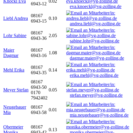
Knöckl Eva
0.02
6943-12
eva.knoeckl@vg-zolling.de
08167
Liebl Andrea
0.10
6943-15
andrea.liebl@vg-zolling.de
08167
Lohr Sabine
2.05
6943-36
sabine.lohr@vg-zolling.de
Maier
08167
1.08
Dagmar
6943-16
dagmar.maier@vg-zolling.de
08167
Mehl Erika
0.14
6943-35
erika.mehl@vg-zolling.de
08167
6943-50
Meyer Stefan
0.05
0170
stefan.meyer@vg-zolling.de
7942402
Neugebauer
08167
0.01
Mia
6943-58
mia.neugebauer@vg-zolling.de
Obermeier
08167
0.13
Monika
6943-42
monika.obermeier@vg-