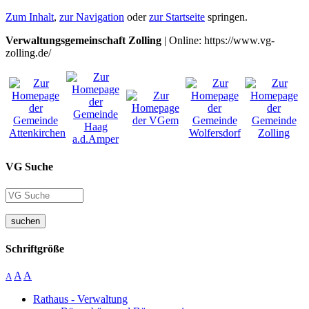
Zum Inhalt
,
zur Navigation
oder
zur Startseite
springen.
Verwaltungsgemeinschaft Zolling
| Online: https://www.vg-
zolling.de/
VG Suche
suchen
Schriftgröße
A
A
A
Rathaus - Verwaltung