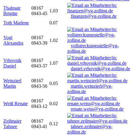
Thalmair
08167
1.03
Brigitte
6943-45
finanzen@vg-zolling.de
Toth Marlene
0.07
Vogl
08167
1.02
Alexandra
6943-39
vollstreckungsstelle@vg-
zolling.de
Vrhovnik
08167
1.07
Daniel
6943-37
daniel.vrhovnik@vg-zolling.de
Weinzierl
08167
0.05
Martin
6943-56
martin.weinzierl@vg-
zolling.de
08167
Weiß Renate
0.02
6943-12
renate.weiss@vg-zolling.de
Zeilmaier
08167
0.12
Tahnee
6943-41
tahnee.zeilmaier@vg-
zolling.de