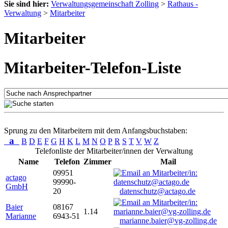
Sie sind hier:
Verwaltungsgemeinschaft Zolling
>
Rathaus -
Verwaltung
>
Mitarbeiter
Mitarbeiter
Mitarbeiter-Telefon-Liste
Sprung zu den Mitarbeitern mit dem Anfangsbuchstaben:
a
B
D
E
F
G
H
K
L
M
N
O
P
R
S
T
V
W
Z
Telefonliste der Mitarbeiter/innen der Verwaltung
Name
Telefon
Zimmer
Mail
09951
actago
99990-
GmbH
20
datenschutz@actago.de
Baier
08167
1.14
Marianne
6943-51
marianne.baier@vg-zolling.de