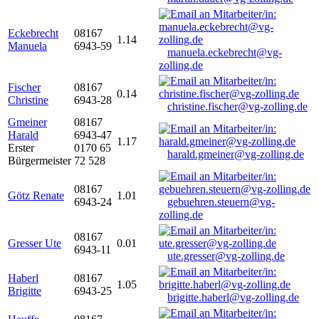
Eckebrecht
08167
1.14
Manuela
6943-59
manuela.eckebrecht@vg-
zolling.de
Fischer
08167
0.14
Christine
6943-28
christine.fischer@vg-zolling.de
Gmeiner
08167
Harald
6943-47
1.17
Erster
0170 65
harald.gmeiner@vg-zolling.de
Bürgermeister
72 528
08167
Götz Renate
1.01
6943-24
gebuehren.steuern@vg-
zolling.de
08167
Gresser Ute
0.01
6943-11
ute.gresser@vg-zolling.de
Haberl
08167
1.05
Brigitte
6943-25
brigitte.haberl@vg-zolling.de