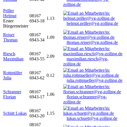
zolling.de
Priller
Helmut
08167
1.13
Erster
6943-18
helmut.priller@vg-zolling.de
Bürgermeister
Reiser
08167
1.09
Thomas
6943-34
thomas.reiser@vg-zolling.de
Riesch
08167
2.09
Maximilian
6943-55
maximilian.riesch@vg-
zolling.de
Rottmüller
08167
0.12
Julia
6943-62
julia.rottmueller@vg-zolling.de
Schranner
08167
1.06
Florian
6943-17
florian.schranner@vg-
zolling.de
08167
Schütt Lukas
1.15
6943-20
lukas.schuett@vg-zolling.de
08167