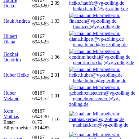
Hauffe
08167
2.09
Heiko
6943-60
heiko.hauffe@vg-zolling.de
08167
Hauk Andrea
1.03
6943-63
finanzen@vg-zolling.de
Hilpert
08167
Diana
6943-23
diana.hilpert@vg-zolling.de
Hoxhaj
08167
1.06
Qendrim
6943-53
qendrim.hoxhaj@vg-zolling.de
08167
Huber Heike
2.01
6943-66
heike.huber@vg-zolling.de
Huber
08167
1.01
Melanie
6943-52
gebuehren.steuern@vg-
zolling.de
Kern
08167
Mathias
6943-30
1.16
Erster
0175
mathias.kern@vg-zolling.de
Bürgermeister
2614485
08167