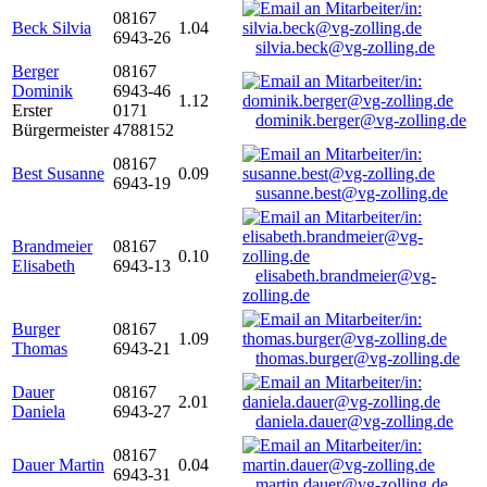
08167
Beck Silvia
1.04
6943-26
silvia.beck@vg-zolling.de
Berger
08167
Dominik
6943-46
1.12
Erster
0171
dominik.berger@vg-zolling.de
Bürgermeister
4788152
08167
Best Susanne
0.09
6943-19
susanne.best@vg-zolling.de
Brandmeier
08167
0.10
Elisabeth
6943-13
elisabeth.brandmeier@vg-
zolling.de
Burger
08167
1.09
Thomas
6943-21
thomas.burger@vg-zolling.de
Dauer
08167
2.01
Daniela
6943-27
daniela.dauer@vg-zolling.de
08167
Dauer Martin
0.04
6943-31
martin.dauer@vg-zolling.de