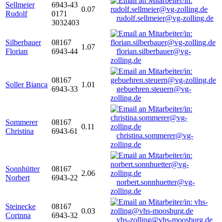
Sellmeier
6943-43
0.07
Rudolf
0171
rudolf.sellmeier@vg-zolling.de
3032403
Silberbauer
08167
1.07
Florian
6943-44
florian.silberbauer@vg-
zolling.de
08167
Soller Bianca
1.01
6943-33
gebuehren.steuern@vg-
zolling.de
Sommerer
08167
0.11
Christina
6943-61
christina.sommerer@vg-
zolling.de
Sonnhütter
08167
2.06
Norbert
6943-22
norbert.sonnhuetter@vg-
zolling.de
Steinecke
08167
0.03
Corinna
6943-32
vhs-zolling@vhs-moosburg.de