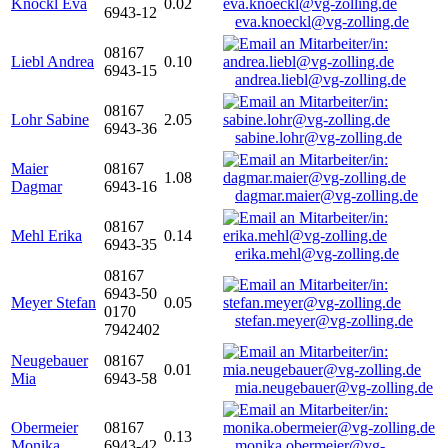
Knöckl Eva
0.02
6943-12
eva.knoeckl@vg-zolling.de
08167
Liebl Andrea
0.10
6943-15
andrea.liebl@vg-zolling.de
08167
Lohr Sabine
2.05
6943-36
sabine.lohr@vg-zolling.de
Maier
08167
1.08
Dagmar
6943-16
dagmar.maier@vg-zolling.de
08167
Mehl Erika
0.14
6943-35
erika.mehl@vg-zolling.de
08167
6943-50
Meyer Stefan
0.05
0170
stefan.meyer@vg-zolling.de
7942402
Neugebauer
08167
0.01
Mia
6943-58
mia.neugebauer@vg-zolling.de
Obermeier
08167
0.13
Monika
6943-42
monika.obermeier@vg-