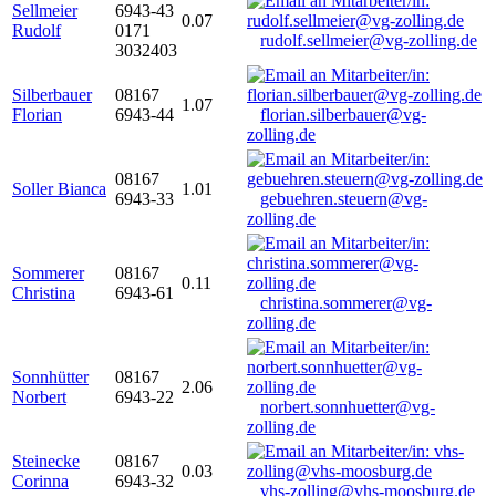
Sellmeier
6943-43
0.07
Rudolf
0171
rudolf.sellmeier@vg-zolling.de
3032403
Silberbauer
08167
1.07
Florian
6943-44
florian.silberbauer@vg-
zolling.de
08167
Soller Bianca
1.01
6943-33
gebuehren.steuern@vg-
zolling.de
Sommerer
08167
0.11
Christina
6943-61
christina.sommerer@vg-
zolling.de
Sonnhütter
08167
2.06
Norbert
6943-22
norbert.sonnhuetter@vg-
zolling.de
Steinecke
08167
0.03
Corinna
6943-32
vhs-zolling@vhs-moosburg.de