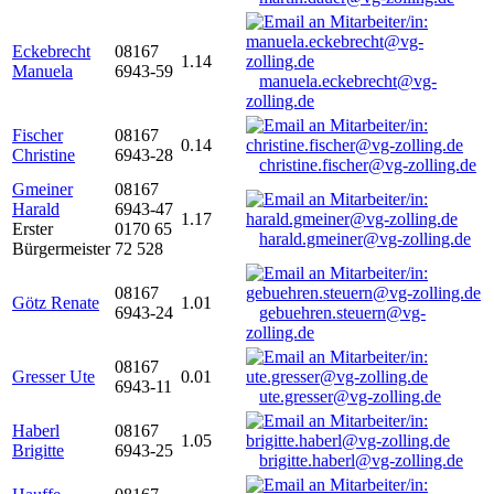
Eckebrecht
08167
1.14
Manuela
6943-59
manuela.eckebrecht@vg-
zolling.de
Fischer
08167
0.14
Christine
6943-28
christine.fischer@vg-zolling.de
Gmeiner
08167
Harald
6943-47
1.17
Erster
0170 65
harald.gmeiner@vg-zolling.de
Bürgermeister
72 528
08167
Götz Renate
1.01
6943-24
gebuehren.steuern@vg-
zolling.de
08167
Gresser Ute
0.01
6943-11
ute.gresser@vg-zolling.de
Haberl
08167
1.05
Brigitte
6943-25
brigitte.haberl@vg-zolling.de