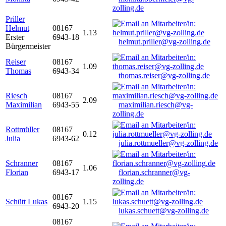
zolling.de
Priller
Helmut
08167
1.13
Erster
6943-18
helmut.priller@vg-zolling.de
Bürgermeister
Reiser
08167
1.09
Thomas
6943-34
thomas.reiser@vg-zolling.de
Riesch
08167
2.09
Maximilian
6943-55
maximilian.riesch@vg-
zolling.de
Rottmüller
08167
0.12
Julia
6943-62
julia.rottmueller@vg-zolling.de
Schranner
08167
1.06
Florian
6943-17
florian.schranner@vg-
zolling.de
08167
Schütt Lukas
1.15
6943-20
lukas.schuett@vg-zolling.de
08167