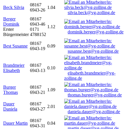
08167
Beck Silvia
1.04
6943-26
silvia.beck@vg-zolling.de
Berger
08167
Dominik
6943-46
1.12
Erster
0171
dominik.berger@vg-zolling.de
Bürgermeister
4788152
08167
Best Susanne
0.09
6943-19
susanne.best@vg-zolling.de
Brandmeier
08167
0.10
Elisabeth
6943-13
elisabeth.brandmeier@vg-
zolling.de
Burger
08167
1.09
Thomas
6943-21
thomas.burger@vg-zolling.de
Dauer
08167
2.01
Daniela
6943-27
daniela.dauer@vg-zolling.de
08167
Dauer Martin
0.04
6943-31
martin.dauer@vg-zolling.de