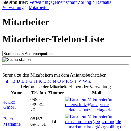
Sie sind hier:
Verwaltungsgemeinschaft Zolling
>
Rathaus -
Verwaltung
>
Mitarbeiter
Mitarbeiter
Mitarbeiter-Telefon-Liste
Sprung zu den Mitarbeitern mit dem Anfangsbuchstaben:
a
B
D
E
F
G
H
K
L
M
N
O
P
R
S
T
V
W
Z
Telefonliste der Mitarbeiter/innen der Verwaltung
Name
Telefon
Zimmer
Mail
09951
actago
99990-
GmbH
20
datenschutz@actago.de
Baier
08167
1.14
Marianne
6943-51
marianne.baier@vg-zolling.de