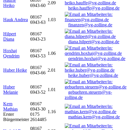
Hauffe
08167
2.09
Heiko
6943-60
heiko.hauffe@vg-zolling.de
08167
Hauk Andrea
1.03
6943-63
finanzen@vg-zolling.de
Hilpert
08167
Diana
6943-23
diana.hilpert@vg-zolling.de
Hoxhaj
08167
1.06
Qendrim
6943-53
qendrim.hoxhaj@vg-zolling.de
08167
Huber Heike
2.01
6943-66
heike.huber@vg-zolling.de
Huber
08167
1.01
Melanie
6943-52
gebuehren.steuern@vg-
zolling.de
Kern
08167
Mathias
6943-30
1.16
Erster
0175
mathias.kern@vg-zolling.de
Bürgermeister
2614485
08167