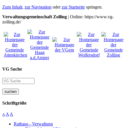
Zum Inhalt
,
zur Navigation
oder
zur Startseite
springen.
Verwaltungsgemeinschaft Zolling
| Online: https://www.vg-
zolling.de/
VG Suche
suchen
Schriftgröße
A
A
A
Rathaus - Verwaltung