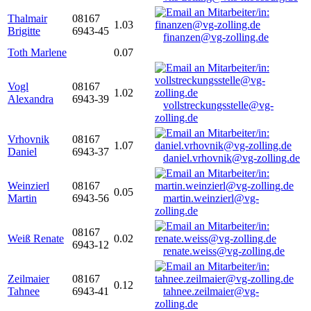
Thalmair
08167
1.03
Brigitte
6943-45
finanzen@vg-zolling.de
Toth Marlene
0.07
Vogl
08167
1.02
Alexandra
6943-39
vollstreckungsstelle@vg-
zolling.de
Vrhovnik
08167
1.07
Daniel
6943-37
daniel.vrhovnik@vg-zolling.de
Weinzierl
08167
0.05
Martin
6943-56
martin.weinzierl@vg-
zolling.de
08167
Weiß Renate
0.02
6943-12
renate.weiss@vg-zolling.de
Zeilmaier
08167
0.12
Tahnee
6943-41
tahnee.zeilmaier@vg-
zolling.de