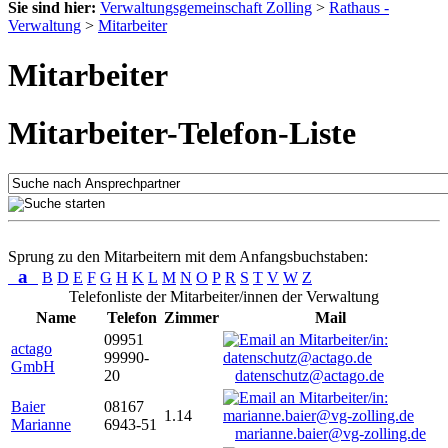
Sie sind hier:
Verwaltungsgemeinschaft Zolling
>
Rathaus -
Verwaltung
>
Mitarbeiter
Mitarbeiter
Mitarbeiter-Telefon-Liste
Sprung zu den Mitarbeitern mit dem Anfangsbuchstaben:
a
B
D
E
F
G
H
K
L
M
N
O
P
R
S
T
V
W
Z
Telefonliste der Mitarbeiter/innen der Verwaltung
Name
Telefon
Zimmer
Mail
09951
actago
99990-
GmbH
20
datenschutz@actago.de
Baier
08167
1.14
Marianne
6943-51
marianne.baier@vg-zolling.de