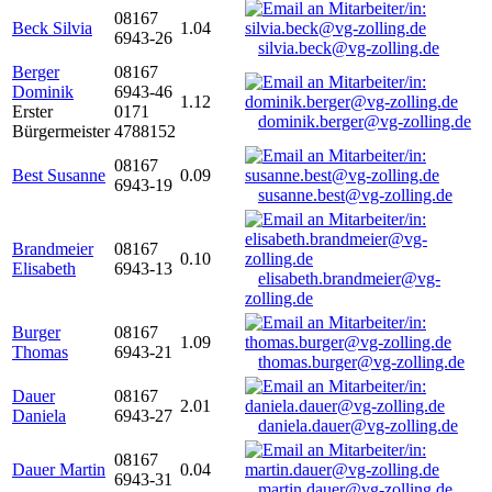
08167
Beck Silvia
1.04
6943-26
silvia.beck@vg-zolling.de
Berger
08167
Dominik
6943-46
1.12
Erster
0171
dominik.berger@vg-zolling.de
Bürgermeister
4788152
08167
Best Susanne
0.09
6943-19
susanne.best@vg-zolling.de
Brandmeier
08167
0.10
Elisabeth
6943-13
elisabeth.brandmeier@vg-
zolling.de
Burger
08167
1.09
Thomas
6943-21
thomas.burger@vg-zolling.de
Dauer
08167
2.01
Daniela
6943-27
daniela.dauer@vg-zolling.de
08167
Dauer Martin
0.04
6943-31
martin.dauer@vg-zolling.de