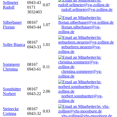
Sellmeier
6943-43
0.07
Rudolf
0171
rudolf.sellmeier@vg-zolling.de
3032403
Silberbauer
08167
1.07
Florian
6943-44
florian.silberbauer@vg-
zolling.de
08167
Soller Bianca
1.01
6943-33
gebuehren.steuern@vg-
zolling.de
Sommerer
08167
0.11
Christina
6943-61
christina.sommerer@vg-
zolling.de
Sonnhütter
08167
2.06
Norbert
6943-22
norbert.sonnhuetter@vg-
zolling.de
Steinecke
08167
0.03
Corinna
6943-32
vhs-zolling@vhs-moosburg.de