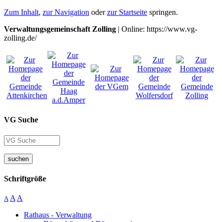
Zum Inhalt
,
zur Navigation
oder
zur Startseite
springen.
Verwaltungsgemeinschaft Zolling
| Online: https://www.vg-
zolling.de/
VG Suche
suchen
Schriftgröße
A
A
A
Rathaus - Verwaltung