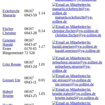
Eckebrecht
08167
1.14
Manuela
6943-59
manuela.eckebrecht@vg-
zolling.de
Fischer
08167
0.14
Christine
6943-28
christine.fischer@vg-zolling.de
Gmeiner
08167
Harald
6943-47
1.17
Erster
0170 65
harald.gmeiner@vg-zolling.de
Bürgermeister
72 528
08167
Götz Renate
1.01
6943-24
gebuehren.steuern@vg-
zolling.de
08167
Gresser Ute
0.01
6943-11
ute.gresser@vg-zolling.de
Haberl
08167
1.05
Brigitte
6943-25
brigitte.haberl@vg-zolling.de