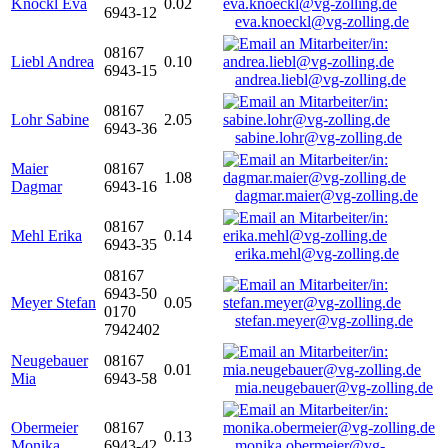
Knöckl Eva
0.02
6943-12
eva.knoeckl@vg-zolling.de
08167
Liebl Andrea
0.10
6943-15
andrea.liebl@vg-zolling.de
08167
Lohr Sabine
2.05
6943-36
sabine.lohr@vg-zolling.de
Maier
08167
1.08
Dagmar
6943-16
dagmar.maier@vg-zolling.de
08167
Mehl Erika
0.14
6943-35
erika.mehl@vg-zolling.de
08167
6943-50
Meyer Stefan
0.05
0170
stefan.meyer@vg-zolling.de
7942402
Neugebauer
08167
0.01
Mia
6943-58
mia.neugebauer@vg-zolling.de
Obermeier
08167
0.13
Monika
6943-42
monika.obermeier@vg-