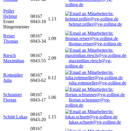
zolling.de
Priller
Helmut
08167
1.13
Erster
6943-18
helmut.priller@vg-zolling.de
Bürgermeister
Reiser
08167
1.09
Thomas
6943-34
thomas.reiser@vg-zolling.de
Riesch
08167
2.09
Maximilian
6943-55
maximilian.riesch@vg-
zolling.de
Rottmüller
08167
0.12
Julia
6943-62
julia.rottmueller@vg-zolling.de
Schranner
08167
1.06
Florian
6943-17
florian.schranner@vg-
zolling.de
08167
Schütt Lukas
1.15
6943-20
lukas.schuett@vg-zolling.de
08167