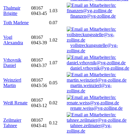
Thalmair
08167
1.03
Brigitte
6943-45
finanzen@vg-zolling.de
Toth Marlene
0.07
Vogl
08167
1.02
Alexandra
6943-39
vollstreckungsstelle@vg-
zolling.de
Vrhovnik
08167
1.07
Daniel
6943-37
daniel.vrhovnik@vg-zolling.de
Weinzierl
08167
0.05
Martin
6943-56
martin.weinzierl@vg-
zolling.de
08167
Weiß Renate
0.02
6943-12
renate.weiss@vg-zolling.de
Zeilmaier
08167
0.12
Tahnee
6943-41
tahnee.zeilmaier@vg-
zolling.de