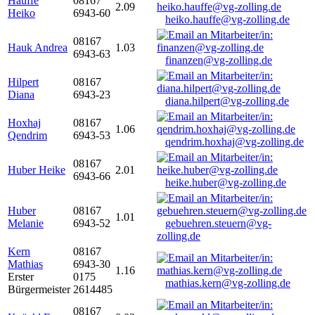
Hauffe
08167
2.09
Heiko
6943-60
heiko.hauffe@vg-zolling.de
08167
Hauk Andrea
1.03
6943-63
finanzen@vg-zolling.de
Hilpert
08167
Diana
6943-23
diana.hilpert@vg-zolling.de
Hoxhaj
08167
1.06
Qendrim
6943-53
qendrim.hoxhaj@vg-zolling.de
08167
Huber Heike
2.01
6943-66
heike.huber@vg-zolling.de
Huber
08167
1.01
Melanie
6943-52
gebuehren.steuern@vg-
zolling.de
Kern
08167
Mathias
6943-30
1.16
Erster
0175
mathias.kern@vg-zolling.de
Bürgermeister
2614485
08167