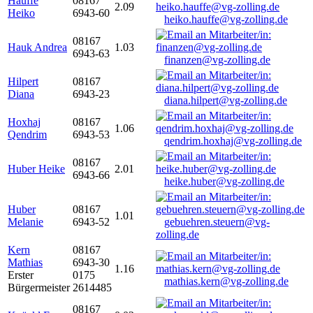
Hauffe
08167
2.09
Heiko
6943-60
heiko.hauffe@vg-zolling.de
08167
Hauk Andrea
1.03
6943-63
finanzen@vg-zolling.de
Hilpert
08167
Diana
6943-23
diana.hilpert@vg-zolling.de
Hoxhaj
08167
1.06
Qendrim
6943-53
qendrim.hoxhaj@vg-zolling.de
08167
Huber Heike
2.01
6943-66
heike.huber@vg-zolling.de
Huber
08167
1.01
Melanie
6943-52
gebuehren.steuern@vg-
zolling.de
Kern
08167
Mathias
6943-30
1.16
Erster
0175
mathias.kern@vg-zolling.de
Bürgermeister
2614485
08167