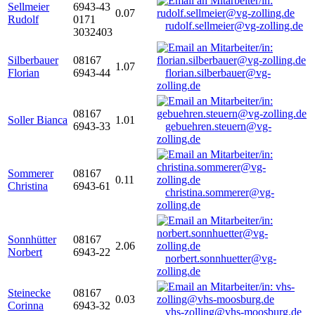
Sellmeier
6943-43
0.07
Rudolf
0171
rudolf.sellmeier@vg-zolling.de
3032403
Silberbauer
08167
1.07
Florian
6943-44
florian.silberbauer@vg-
zolling.de
08167
Soller Bianca
1.01
6943-33
gebuehren.steuern@vg-
zolling.de
Sommerer
08167
0.11
Christina
6943-61
christina.sommerer@vg-
zolling.de
Sonnhütter
08167
2.06
Norbert
6943-22
norbert.sonnhuetter@vg-
zolling.de
Steinecke
08167
0.03
Corinna
6943-32
vhs-zolling@vhs-moosburg.de