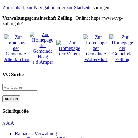
Zum Inhalt
,
zur Navigation
oder
zur Startseite
springen.
Verwaltungsgemeinschaft Zolling
| Online: https://www.vg-
zolling.de/
VG Suche
suchen
Schriftgröße
A
A
A
Rathaus - Verwaltung