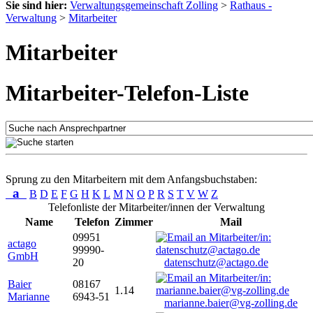
Sie sind hier:
Verwaltungsgemeinschaft Zolling
>
Rathaus -
Verwaltung
>
Mitarbeiter
Mitarbeiter
Mitarbeiter-Telefon-Liste
Sprung zu den Mitarbeitern mit dem Anfangsbuchstaben:
a
B
D
E
F
G
H
K
L
M
N
O
P
R
S
T
V
W
Z
Telefonliste der Mitarbeiter/innen der Verwaltung
Name
Telefon
Zimmer
Mail
09951
actago
99990-
GmbH
20
datenschutz@actago.de
Baier
08167
1.14
Marianne
6943-51
marianne.baier@vg-zolling.de