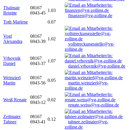
Thalmair
08167
1.03
Brigitte
6943-45
finanzen@vg-zolling.de
Toth Marlene
0.07
Vogl
08167
1.02
Alexandra
6943-39
vollstreckungsstelle@vg-
zolling.de
Vrhovnik
08167
1.07
Daniel
6943-37
daniel.vrhovnik@vg-zolling.de
Weinzierl
08167
0.05
Martin
6943-56
martin.weinzierl@vg-
zolling.de
08167
Weiß Renate
0.02
6943-12
renate.weiss@vg-zolling.de
Zeilmaier
08167
0.12
Tahnee
6943-41
tahnee.zeilmaier@vg-
zolling.de