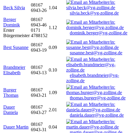
08167
Beck Silvia
1.04
6943-26
silvia.beck@vg-zolling.de
Berger
08167
Dominik
6943-46
1.12
Erster
0171
dominik.berger@vg-zolling.de
Bürgermeister
4788152
08167
Best Susanne
0.09
6943-19
susanne.best@vg-zolling.de
Brandmeier
08167
0.10
Elisabeth
6943-13
elisabeth.brandmeier@vg-
zolling.de
Burger
08167
1.09
Thomas
6943-21
thomas.burger@vg-zolling.de
Dauer
08167
2.01
Daniela
6943-27
daniela.dauer@vg-zolling.de
08167
Dauer Martin
0.04
6943-31
martin.dauer@vg-zolling.de