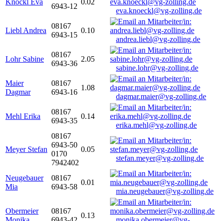
Knöckl Eva
0.02
6943-12
eva.knoeckl@vg-zolling.de
08167
Liebl Andrea
0.10
6943-15
andrea.liebl@vg-zolling.de
08167
Lohr Sabine
2.05
6943-36
sabine.lohr@vg-zolling.de
Maier
08167
1.08
Dagmar
6943-16
dagmar.maier@vg-zolling.de
08167
Mehl Erika
0.14
6943-35
erika.mehl@vg-zolling.de
08167
6943-50
Meyer Stefan
0.05
0170
stefan.meyer@vg-zolling.de
7942402
Neugebauer
08167
0.01
Mia
6943-58
mia.neugebauer@vg-zolling.de
Obermeier
08167
0.13
Monika
6943-42
monika.obermeier@vg-