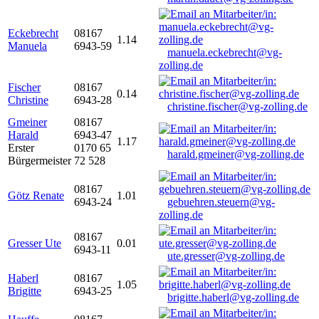
Eckebrecht
08167
1.14
Manuela
6943-59
manuela.eckebrecht@vg-
zolling.de
Fischer
08167
0.14
Christine
6943-28
christine.fischer@vg-zolling.de
Gmeiner
08167
Harald
6943-47
1.17
Erster
0170 65
harald.gmeiner@vg-zolling.de
Bürgermeister
72 528
08167
Götz Renate
1.01
6943-24
gebuehren.steuern@vg-
zolling.de
08167
Gresser Ute
0.01
6943-11
ute.gresser@vg-zolling.de
Haberl
08167
1.05
Brigitte
6943-25
brigitte.haberl@vg-zolling.de