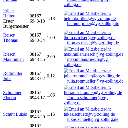
zolling.de
Priller
Helmut
08167
1.13
Erster
6943-18
helmut.priller@vg-zolling.de
Bürgermeister
Reiser
08167
1.09
Thomas
6943-34
thomas.reiser@vg-zolling.de
Riesch
08167
2.09
Maximilian
6943-55
maximilian.riesch@vg-
zolling.de
Rottmüller
08167
0.12
Julia
6943-62
julia.rottmueller@vg-zolling.de
Schranner
08167
1.06
Florian
6943-17
florian.schranner@vg-
zolling.de
08167
Schütt Lukas
1.15
6943-20
lukas.schuett@vg-zolling.de
08167