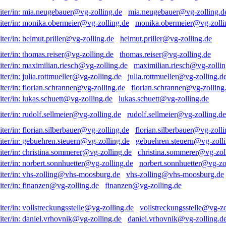
mia.neugebauer@vg-zolling.d
monika.obermeier@vg-zolli
helmut.priller@vg-zolling.de
thomas.reiser@vg-zolling.de
maximilian.riesch@vg-zollin
julia.rottmueller@vg-zolling.d
florian.schranner@vg-zolling
lukas.schuett@vg-zolling.de
rudolf.sellmeier@vg-zolling.de
florian.silberbauer@vg-zolli
gebuehren.steuern@vg-zolli
christina.sommerer@vg-zol
norbert.sonnhuetter@vg-zo
vhs-zolling@vhs-moosburg.de
finanzen@vg-zolling.de
vollstreckungsstelle@vg-zo
daniel.vrhovnik@vg-zolling.d