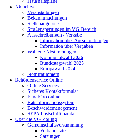
Haushaltspläne
Aktuelles
Veranstaltungen
Bekanntmachungen
Stellenangebote
Straßensperrungen im VG-Bereich
Ausschreibungen / Vergabe
Information über Ausschreibungen
Information über Vergaben
Wahlen / Abstimmungen
Kommunalwahl 2026
Bundestagswahl 2025
Europawahl 2024
Notrufnummern
Behördenservice Online
Online Services
Sicheres Kontaktformular
Fundbüro online
Ratsinformationssystem
Beschwerdemanagement
SEPA Lastschriftmandat
Über die VG-Zolling
Gemeinschaftsversammlung
Verbandsräte
Satzungen