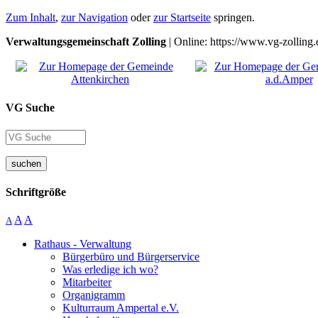
Zum Inhalt
,
zur Navigation
oder
zur Startseite
springen.
Verwaltungsgemeinschaft Zolling
| Online: https://www.vg-zolling.
VG Suche
suchen
Schriftgröße
A
A
A
Rathaus - Verwaltung
Bürgerbüro und Bürgerservice
Was erledige ich wo?
Mitarbeiter
Organigramm
Kulturraum Ampertal e.V.