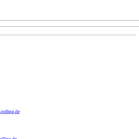
zolling.de
lling.de