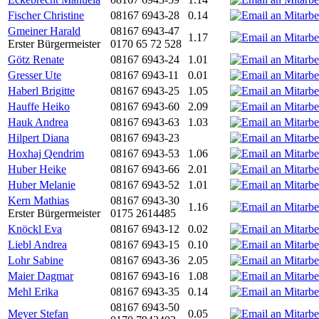
Fischer Christine
08167 6943-28
0.14
Gmeiner Harald
08167 6943-47
1.17
Erster Bürgermeister
0170 65 72 528
Götz Renate
08167 6943-24
1.01
Gresser Ute
08167 6943-11
0.01
Haberl Brigitte
08167 6943-25
1.05
Hauffe Heiko
08167 6943-60
2.09
Hauk Andrea
08167 6943-63
1.03
Hilpert Diana
08167 6943-23
Hoxhaj Qendrim
08167 6943-53
1.06
Huber Heike
08167 6943-66
2.01
Huber Melanie
08167 6943-52
1.01
Kern Mathias
08167 6943-30
1.16
Erster Bürgermeister
0175 2614485
Knöckl Eva
08167 6943-12
0.02
Liebl Andrea
08167 6943-15
0.10
Lohr Sabine
08167 6943-36
2.05
Maier Dagmar
08167 6943-16
1.08
Mehl Erika
08167 6943-35
0.14
08167 6943-50
Meyer Stefan
0.05