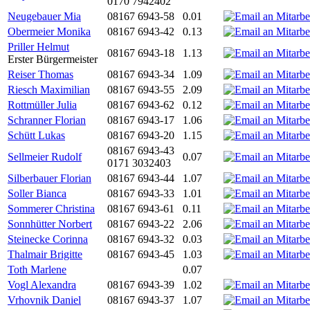
0170 7942402
Neugebauer Mia
08167 6943-58
0.01
Obermeier Monika
08167 6943-42
0.13
Priller Helmut
08167 6943-18
1.13
Erster Bürgermeister
Reiser Thomas
08167 6943-34
1.09
Riesch Maximilian
08167 6943-55
2.09
Rottmüller Julia
08167 6943-62
0.12
Schranner Florian
08167 6943-17
1.06
Schütt Lukas
08167 6943-20
1.15
08167 6943-43
Sellmeier Rudolf
0.07
0171 3032403
Silberbauer Florian
08167 6943-44
1.07
Soller Bianca
08167 6943-33
1.01
Sommerer Christina
08167 6943-61
0.11
Sonnhütter Norbert
08167 6943-22
2.06
Steinecke Corinna
08167 6943-32
0.03
Thalmair Brigitte
08167 6943-45
1.03
Toth Marlene
0.07
Vogl Alexandra
08167 6943-39
1.02
Vrhovnik Daniel
08167 6943-37
1.07