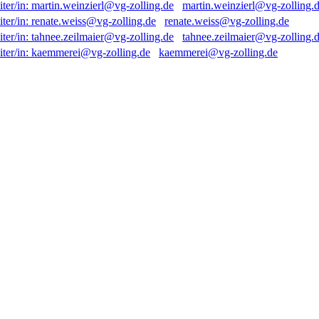
martin.weinzierl@vg-zolling.
renate.weiss@vg-zolling.de
tahnee.zeilmaier@vg-zolling.
kaemmerei@vg-zolling.de