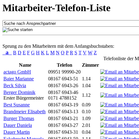
Mitarbeiter-Telefon-Liste
Sprung zu den Mitarbeitern mit dem Anfangsbuchstaben:
a
B
D
E
F
G
H
K
L
M
N
O
P
R
S
T
V
W
Z
Telefonliste der M
Name
Telefon
Zimmer
actago GmbH
09951 99990-20
Baier Marianne
08167 6943-51
1.14
Beck Silvia
08167 6943-26
1.04
Berger Dominik
08167 6943-46
1.12
Erster Bürgermeister
0171 4788152
Best Susanne
08167 6943-19
0.09
Brandmeier Elisabeth
08167 6943-13
0.10
Burger Thomas
08167 6943-21
1.09
Dauer Daniela
08167 6943-27
2.01
Dauer Martin
08167 6943-31
0.04
Eckebrecht Manuela
08167 6943-59
1.14