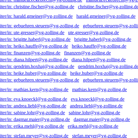
christine.fischer@vg-zolling.d
harald.gmeiner@vg-zolling.de
gebuehren.steuern@vg-zolli
ute.gresser@vg-zolling.de
brigitte.haberl@vg-zolling.de
heiko.hauffe@vg-zolling.de
finanzen@vg-zolling.de
diana.hilpert@vg-zolling.de
qendrim.hoxhaj@vg-zolling.d
heike.huber@vg-zolling.de
gebuehren.steuern@vg-zolli
mathias.kern@vg-zolling.de
eva.knoeckl@vg-zolling.de
andrea.liebl@vg-zolling.de
sabine.lohr@vg-zolling.de
dagmar.maier@vg-zolling.de
erika.mehl@vg-zolling.de
stefan.meyer@vg-zolling.de