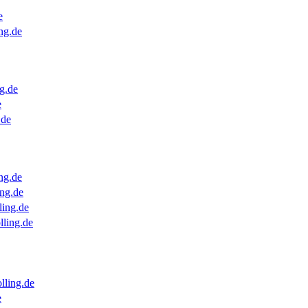
e
ng.de
g.de
e
.de
ng.de
ng.de
ling.de
lling.de
lling.de
e