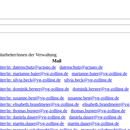
itarbeiter/innen der Verwaltung
Mail
datenschutz@actago.de
marianne.baier@vg-zolling.de
silvia.beck@vg-zolling.de
dominik.berger@vg-zolling.de
susanne.best@vg-zolling.de
elisabeth.brandmeier@vg-
thomas.burger@vg-zolling.de
daniela.dauer@vg-zolling.de
martin.dauer@vg-zolling.de
manuela.eckebrecht@vg-zo