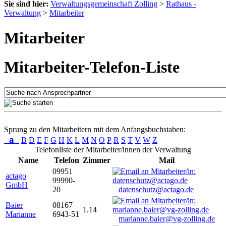
Sie sind hier:
Verwaltungsgemeinschaft Zolling
>
Rathaus -
Verwaltung
>
Mitarbeiter
Mitarbeiter
Mitarbeiter-Telefon-Liste
Sprung zu den Mitarbeitern mit dem Anfangsbuchstaben:
a
B
D
E
F
G
H
K
L
M
N
O
P
R
S
T
V
W
Z
Telefonliste der Mitarbeiter/innen der Verwaltung
Name
Telefon
Zimmer
Mail
09951
actago
99990-
GmbH
20
datenschutz@actago.de
Baier
08167
1.14
Marianne
6943-51
marianne.baier@vg-zolling.de