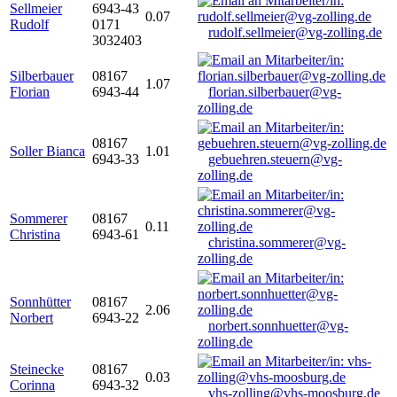
Sellmeier
6943-43
0.07
Rudolf
0171
rudolf.sellmeier@vg-zolling.de
3032403
Silberbauer
08167
1.07
Florian
6943-44
florian.silberbauer@vg-
zolling.de
08167
Soller Bianca
1.01
6943-33
gebuehren.steuern@vg-
zolling.de
Sommerer
08167
0.11
Christina
6943-61
christina.sommerer@vg-
zolling.de
Sonnhütter
08167
2.06
Norbert
6943-22
norbert.sonnhuetter@vg-
zolling.de
Steinecke
08167
0.03
Corinna
6943-32
vhs-zolling@vhs-moosburg.de