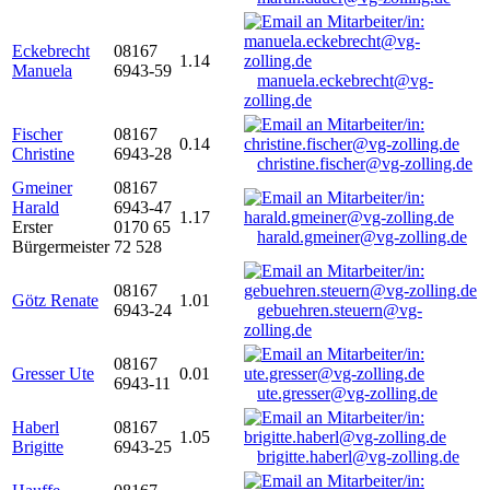
Eckebrecht
08167
1.14
Manuela
6943-59
manuela.eckebrecht@vg-
zolling.de
Fischer
08167
0.14
Christine
6943-28
christine.fischer@vg-zolling.de
Gmeiner
08167
Harald
6943-47
1.17
Erster
0170 65
harald.gmeiner@vg-zolling.de
Bürgermeister
72 528
08167
Götz Renate
1.01
6943-24
gebuehren.steuern@vg-
zolling.de
08167
Gresser Ute
0.01
6943-11
ute.gresser@vg-zolling.de
Haberl
08167
1.05
Brigitte
6943-25
brigitte.haberl@vg-zolling.de