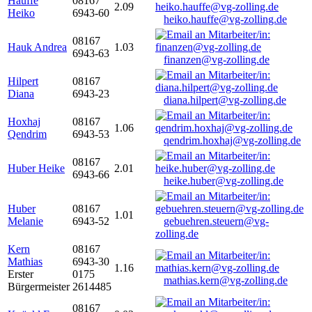
Hauffe
08167
2.09
Heiko
6943-60
heiko.hauffe@vg-zolling.de
08167
Hauk Andrea
1.03
6943-63
finanzen@vg-zolling.de
Hilpert
08167
Diana
6943-23
diana.hilpert@vg-zolling.de
Hoxhaj
08167
1.06
Qendrim
6943-53
qendrim.hoxhaj@vg-zolling.de
08167
Huber Heike
2.01
6943-66
heike.huber@vg-zolling.de
Huber
08167
1.01
Melanie
6943-52
gebuehren.steuern@vg-
zolling.de
Kern
08167
Mathias
6943-30
1.16
Erster
0175
mathias.kern@vg-zolling.de
Bürgermeister
2614485
08167