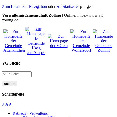
Zum Inhalt
,
zur Navigation
oder
zur Startseite
springen.
Verwaltungsgemeinschaft Zolling
| Online: https://www.vg-
zolling.de/
VG Suche
suchen
Schriftgröße
A
A
A
Rathaus - Verwaltung