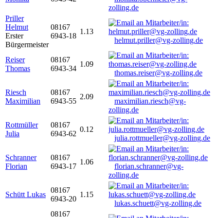
zolling.de
Priller
Helmut
08167
1.13
Erster
6943-18
helmut.priller@vg-zolling.de
Bürgermeister
Reiser
08167
1.09
Thomas
6943-34
thomas.reiser@vg-zolling.de
Riesch
08167
2.09
Maximilian
6943-55
maximilian.riesch@vg-
zolling.de
Rottmüller
08167
0.12
Julia
6943-62
julia.rottmueller@vg-zolling.de
Schranner
08167
1.06
Florian
6943-17
florian.schranner@vg-
zolling.de
08167
Schütt Lukas
1.15
6943-20
lukas.schuett@vg-zolling.de
08167