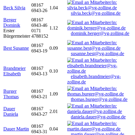
08167
Beck Silvia
1.04
6943-26
silvia.beck@vg-zolling.de
Berger
08167
Dominik
6943-46
1.12
Erster
0171
dominik.berger@vg-zolling.de
Bürgermeister
4788152
08167
Best Susanne
0.09
6943-19
susanne.best@vg-zolling.de
Brandmeier
08167
0.10
Elisabeth
6943-13
elisabeth.brandmeier@vg-
zolling.de
Burger
08167
1.09
Thomas
6943-21
thomas.burger@vg-zolling.de
Dauer
08167
2.01
Daniela
6943-27
daniela.dauer@vg-zolling.de
08167
Dauer Martin
0.04
6943-31
martin.dauer@vg-zolling.de