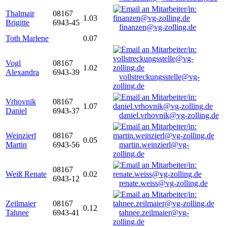
Thalmair
08167
1.03
Brigitte
6943-45
finanzen@vg-zolling.de
Toth Marlene
0.07
Vogl
08167
1.02
Alexandra
6943-39
vollstreckungsstelle@vg-
zolling.de
Vrhovnik
08167
1.07
Daniel
6943-37
daniel.vrhovnik@vg-zolling.de
Weinzierl
08167
0.05
Martin
6943-56
martin.weinzierl@vg-
zolling.de
08167
Weiß Renate
0.02
6943-12
renate.weiss@vg-zolling.de
Zeilmaier
08167
0.12
Tahnee
6943-41
tahnee.zeilmaier@vg-
zolling.de