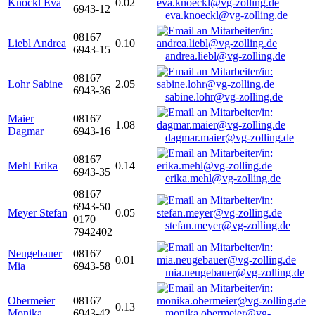
Knöckl Eva
0.02
6943-12
eva.knoeckl@vg-zolling.de
08167
Liebl Andrea
0.10
6943-15
andrea.liebl@vg-zolling.de
08167
Lohr Sabine
2.05
6943-36
sabine.lohr@vg-zolling.de
Maier
08167
1.08
Dagmar
6943-16
dagmar.maier@vg-zolling.de
08167
Mehl Erika
0.14
6943-35
erika.mehl@vg-zolling.de
08167
6943-50
Meyer Stefan
0.05
0170
stefan.meyer@vg-zolling.de
7942402
Neugebauer
08167
0.01
Mia
6943-58
mia.neugebauer@vg-zolling.de
Obermeier
08167
0.13
Monika
6943-42
monika.obermeier@vg-