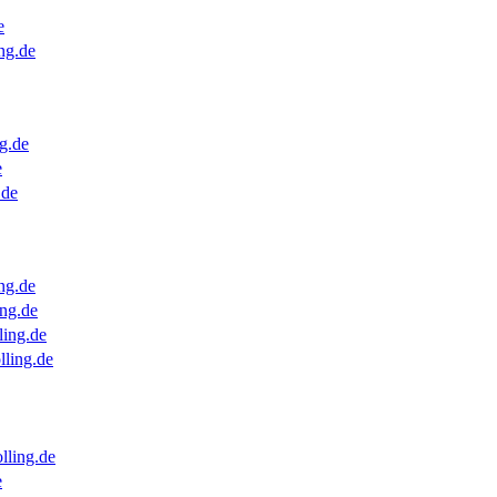
e
ng.de
g.de
e
.de
ng.de
ng.de
ling.de
lling.de
lling.de
e