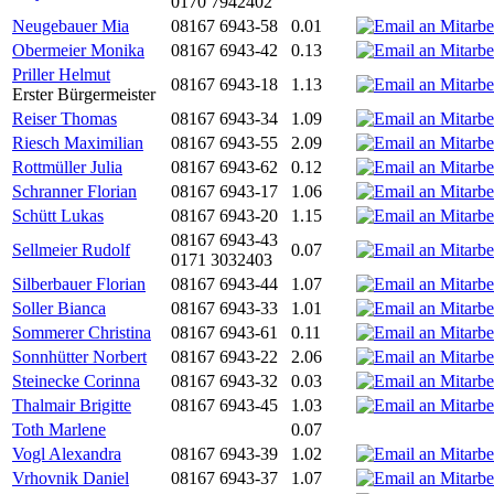
0170 7942402
Neugebauer Mia
08167 6943-58
0.01
Obermeier Monika
08167 6943-42
0.13
Priller Helmut
08167 6943-18
1.13
Erster Bürgermeister
Reiser Thomas
08167 6943-34
1.09
Riesch Maximilian
08167 6943-55
2.09
Rottmüller Julia
08167 6943-62
0.12
Schranner Florian
08167 6943-17
1.06
Schütt Lukas
08167 6943-20
1.15
08167 6943-43
Sellmeier Rudolf
0.07
0171 3032403
Silberbauer Florian
08167 6943-44
1.07
Soller Bianca
08167 6943-33
1.01
Sommerer Christina
08167 6943-61
0.11
Sonnhütter Norbert
08167 6943-22
2.06
Steinecke Corinna
08167 6943-32
0.03
Thalmair Brigitte
08167 6943-45
1.03
Toth Marlene
0.07
Vogl Alexandra
08167 6943-39
1.02
Vrhovnik Daniel
08167 6943-37
1.07