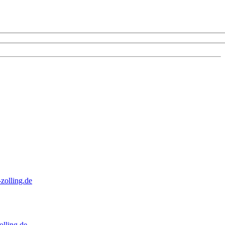
zolling.de
lling.de