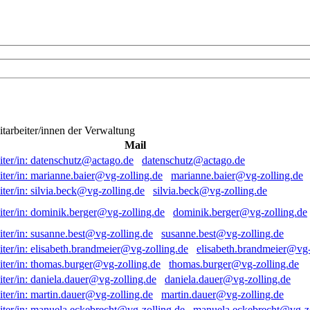
itarbeiter/innen der Verwaltung
Mail
datenschutz@actago.de
marianne.baier@vg-zolling.de
silvia.beck@vg-zolling.de
dominik.berger@vg-zolling.de
susanne.best@vg-zolling.de
elisabeth.brandmeier@vg-
thomas.burger@vg-zolling.de
daniela.dauer@vg-zolling.de
martin.dauer@vg-zolling.de
manuela.eckebrecht@vg-zo