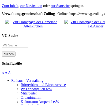
Zum Inhalt
,
zur Navigation
oder
zur Startseite
springen.
Verwaltungsgemeinschaft Zolling
| Online: https://www.vg-zolling.
VG Suche
suchen
Schriftgröße
A
A
A
Rathaus - Verwaltung
Bürgerbüro und Bürgerservice
Was erledige ich wo?
Mitarbeiter
Organigramm
Kulturraum Ampertal e.V.