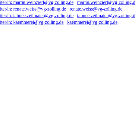
martin.weinzierl@vg-zolling.
renate.weiss@vg-zolling.de
tahnee.zeilmaier@vg-zolling.
kaemmerei@vg-zolling.de