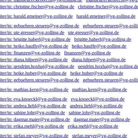
christine.fischer@vg-zolling.d
harald.gmeiner@vg-zolling.de
gebuehren.steuern@vg-zolli
ute.gresser@vg-zolling.de
brigitte.haberl@vg-zolling.de
heiko.hauffe@vg-zolling.de
finanzen@vg-zolling.de
diana.hilpert@vg-zolling.de
qendrim.hoxhaj@vg-zolling.d
heike.huber@vg-zolling.de
gebuehren.steuern@vg-zolli
mathias.kern@vg-zolling.de
eva.knoeckl@vg-zolling.de
andrea.liebl@vg-zolling.de
sabine.lohr@vg-zolling.de
dagmar.maier@vg-zolling.de
erika.mehl@vg-zolling.de
stefan.meyer@vg-zolling.de