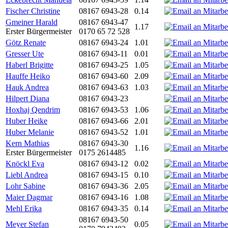
Fischer Christine
08167 6943-28
0.14
Gmeiner Harald
08167 6943-47
1.17
Erster Bürgermeister
0170 65 72 528
Götz Renate
08167 6943-24
1.01
Gresser Ute
08167 6943-11
0.01
Haberl Brigitte
08167 6943-25
1.05
Hauffe Heiko
08167 6943-60
2.09
Hauk Andrea
08167 6943-63
1.03
Hilpert Diana
08167 6943-23
Hoxhaj Qendrim
08167 6943-53
1.06
Huber Heike
08167 6943-66
2.01
Huber Melanie
08167 6943-52
1.01
Kern Mathias
08167 6943-30
1.16
Erster Bürgermeister
0175 2614485
Knöckl Eva
08167 6943-12
0.02
Liebl Andrea
08167 6943-15
0.10
Lohr Sabine
08167 6943-36
2.05
Maier Dagmar
08167 6943-16
1.08
Mehl Erika
08167 6943-35
0.14
08167 6943-50
Meyer Stefan
0.05