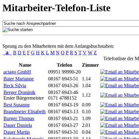
Mitarbeiter-Telefon-Liste
Sprung zu den Mitarbeitern mit dem Anfangsbuchstaben:
a
B
D
E
F
G
H
K
L
M
N
O
P
R
S
T
V
W
Z
Telefonliste der M
Name
Telefon
Zimmer
actago GmbH
09951 99990-20
Baier Marianne
08167 6943-51
1.14
Beck Silvia
08167 6943-26
1.04
Berger Dominik
08167 6943-46
1.12
Erster Bürgermeister
0171 4788152
Best Susanne
08167 6943-19
0.09
Brandmeier Elisabeth
08167 6943-13
0.10
Burger Thomas
08167 6943-21
1.09
Dauer Daniela
08167 6943-27
2.01
Dauer Martin
08167 6943-31
0.04
Eckebrecht Manuela
08167 6943-59
1.14