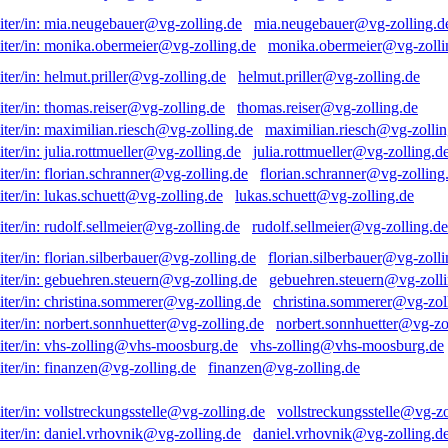
mia.neugebauer@vg-zolling.d
monika.obermeier@vg-zolli
helmut.priller@vg-zolling.de
thomas.reiser@vg-zolling.de
maximilian.riesch@vg-zollin
julia.rottmueller@vg-zolling.d
florian.schranner@vg-zolling
lukas.schuett@vg-zolling.de
rudolf.sellmeier@vg-zolling.de
florian.silberbauer@vg-zolli
gebuehren.steuern@vg-zolli
christina.sommerer@vg-zol
norbert.sonnhuetter@vg-zo
vhs-zolling@vhs-moosburg.de
finanzen@vg-zolling.de
vollstreckungsstelle@vg-zo
daniel.vrhovnik@vg-zolling.d