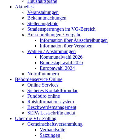
Haushaltspläne
Aktuelles
Veranstaltungen
Bekanntmachungen
Stellenangebote
Straßensperrungen im VG-Bereich
Ausschreibungen / Vergabe
Information über Ausschreibungen
Information über Vergaben
Wahlen / Abstimmungen
Kommunalwahl 2026
Bundestagswahl 2025
Europawahl 2024
Notrufnummern
Behördenservice Online
Online Services
Sicheres Kontaktformular
Fundbüro online
Ratsinformationssystem
Beschwerdemanagement
SEPA Lastschriftmandat
Über die VG-Zolling
Gemeinschaftsversammlung
Verbandsräte
Satzungen