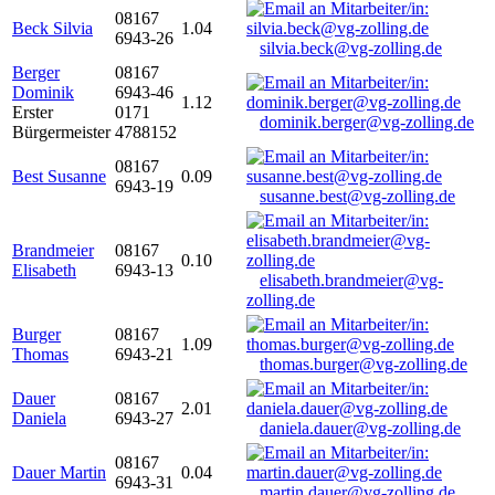
08167
Beck Silvia
1.04
6943-26
silvia.beck@vg-zolling.de
Berger
08167
Dominik
6943-46
1.12
Erster
0171
dominik.berger@vg-zolling.de
Bürgermeister
4788152
08167
Best Susanne
0.09
6943-19
susanne.best@vg-zolling.de
Brandmeier
08167
0.10
Elisabeth
6943-13
elisabeth.brandmeier@vg-
zolling.de
Burger
08167
1.09
Thomas
6943-21
thomas.burger@vg-zolling.de
Dauer
08167
2.01
Daniela
6943-27
daniela.dauer@vg-zolling.de
08167
Dauer Martin
0.04
6943-31
martin.dauer@vg-zolling.de