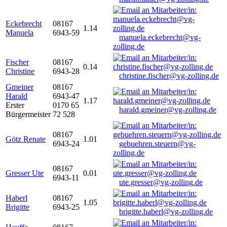
Eckebrecht
08167
1.14
Manuela
6943-59
manuela.eckebrecht@vg-
zolling.de
Fischer
08167
0.14
Christine
6943-28
christine.fischer@vg-zolling.de
Gmeiner
08167
Harald
6943-47
1.17
Erster
0170 65
harald.gmeiner@vg-zolling.de
Bürgermeister
72 528
08167
Götz Renate
1.01
6943-24
gebuehren.steuern@vg-
zolling.de
08167
Gresser Ute
0.01
6943-11
ute.gresser@vg-zolling.de
Haberl
08167
1.05
Brigitte
6943-25
brigitte.haberl@vg-zolling.de