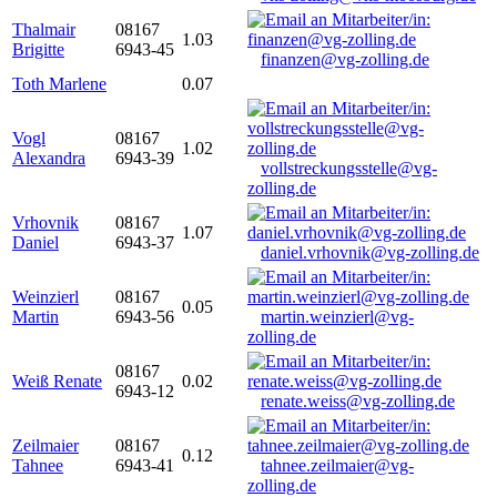
Thalmair
08167
1.03
Brigitte
6943-45
finanzen@vg-zolling.de
Toth Marlene
0.07
Vogl
08167
1.02
Alexandra
6943-39
vollstreckungsstelle@vg-
zolling.de
Vrhovnik
08167
1.07
Daniel
6943-37
daniel.vrhovnik@vg-zolling.de
Weinzierl
08167
0.05
Martin
6943-56
martin.weinzierl@vg-
zolling.de
08167
Weiß Renate
0.02
6943-12
renate.weiss@vg-zolling.de
Zeilmaier
08167
0.12
Tahnee
6943-41
tahnee.zeilmaier@vg-
zolling.de