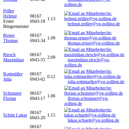
zolling.de
Priller
Helmut
08167
1.13
Erster
6943-18
helmut.priller@vg-zolling.de
Bürgermeister
Reiser
08167
1.09
Thomas
6943-34
thomas.reiser@vg-zolling.de
Riesch
08167
2.09
Maximilian
6943-55
maximilian.riesch@vg-
zolling.de
Rottmüller
08167
0.12
Julia
6943-62
julia.rottmueller@vg-zolling.de
Schranner
08167
1.06
Florian
6943-17
florian.schranner@vg-
zolling.de
08167
Schütt Lukas
1.15
6943-20
lukas.schuett@vg-zolling.de
08167