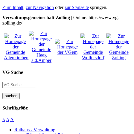
Zum Inhalt
,
zur Navigation
oder
zur Startseite
springen.
Verwaltungsgemeinschaft Zolling
| Online: https://www.vg-
zolling.de/
VG Suche
suchen
Schriftgröße
A
A
A
Rathaus - Verwaltung