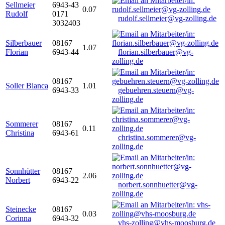
Sellmeier
6943-43
0.07
Rudolf
0171
rudolf.sellmeier@vg-zolling.de
3032403
Silberbauer
08167
1.07
Florian
6943-44
florian.silberbauer@vg-
zolling.de
08167
Soller Bianca
1.01
6943-33
gebuehren.steuern@vg-
zolling.de
Sommerer
08167
0.11
Christina
6943-61
christina.sommerer@vg-
zolling.de
Sonnhütter
08167
2.06
Norbert
6943-22
norbert.sonnhuetter@vg-
zolling.de
Steinecke
08167
0.03
Corinna
6943-32
vhs-zolling@vhs-moosburg.de