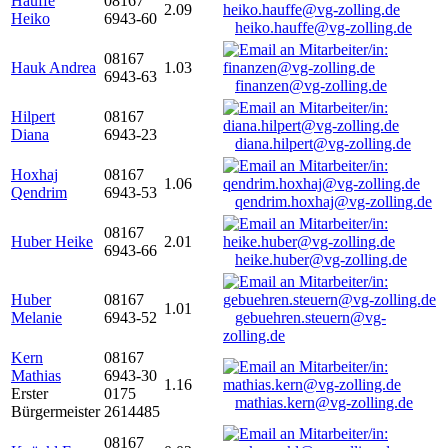
Hauffe
08167
2.09
Heiko
6943-60
heiko.hauffe@vg-zolling.de
08167
Hauk Andrea
1.03
6943-63
finanzen@vg-zolling.de
Hilpert
08167
Diana
6943-23
diana.hilpert@vg-zolling.de
Hoxhaj
08167
1.06
Qendrim
6943-53
qendrim.hoxhaj@vg-zolling.de
08167
Huber Heike
2.01
6943-66
heike.huber@vg-zolling.de
Huber
08167
1.01
Melanie
6943-52
gebuehren.steuern@vg-
zolling.de
Kern
08167
Mathias
6943-30
1.16
Erster
0175
mathias.kern@vg-zolling.de
Bürgermeister
2614485
08167