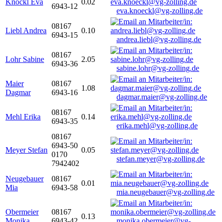
Knöckl Eva
0.02
6943-12
eva.knoeckl@vg-zolling.de
08167
Liebl Andrea
0.10
6943-15
andrea.liebl@vg-zolling.de
08167
Lohr Sabine
2.05
6943-36
sabine.lohr@vg-zolling.de
Maier
08167
1.08
Dagmar
6943-16
dagmar.maier@vg-zolling.de
08167
Mehl Erika
0.14
6943-35
erika.mehl@vg-zolling.de
08167
6943-50
Meyer Stefan
0.05
0170
stefan.meyer@vg-zolling.de
7942402
Neugebauer
08167
0.01
Mia
6943-58
mia.neugebauer@vg-zolling.de
Obermeier
08167
0.13
Monika
6943-42
monika.obermeier@vg-