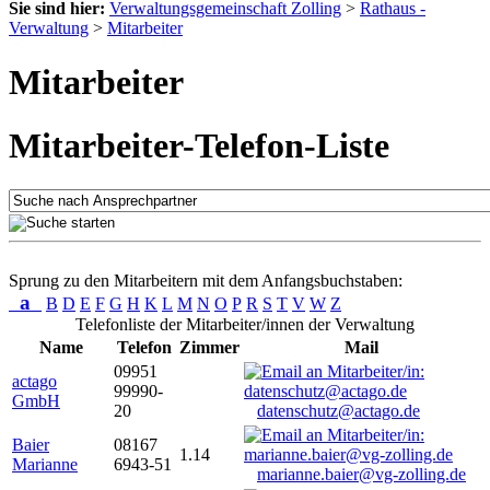
Sie sind hier:
Verwaltungsgemeinschaft Zolling
>
Rathaus -
Verwaltung
>
Mitarbeiter
Mitarbeiter
Mitarbeiter-Telefon-Liste
Sprung zu den Mitarbeitern mit dem Anfangsbuchstaben:
a
B
D
E
F
G
H
K
L
M
N
O
P
R
S
T
V
W
Z
Telefonliste der Mitarbeiter/innen der Verwaltung
Name
Telefon
Zimmer
Mail
09951
actago
99990-
GmbH
20
datenschutz@actago.de
Baier
08167
1.14
Marianne
6943-51
marianne.baier@vg-zolling.de