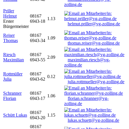
zolling.de
Priller
Helmut
08167
1.13
Erster
6943-18
helmut.priller@vg-zolling.de
Bürgermeister
Reiser
08167
1.09
Thomas
6943-34
thomas.reiser@vg-zolling.de
Riesch
08167
2.09
Maximilian
6943-55
maximilian.riesch@vg-
zolling.de
Rottmüller
08167
0.12
Julia
6943-62
julia.rottmueller@vg-zolling.de
Schranner
08167
1.06
Florian
6943-17
florian.schranner@vg-
zolling.de
08167
Schütt Lukas
1.15
6943-20
lukas.schuett@vg-zolling.de
08167