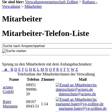
Sie sind hier:
Verwaltungsgemeinschaft Zolling
>
Rathaus -
Verwaltung
>
Mitarbeiter
Mitarbeiter
Mitarbeiter-Telefon-Liste
Sprung zu den Mitarbeitern mit dem Anfangsbuchstaben:
a
B
D
E
F
G
H
K
L
M
N
O
P
R
S
T
V
W
Z
Telefonliste der Mitarbeiter/innen der Verwaltung
Name
Telefon
Zimmer
Mail
09951
actago
99990-
GmbH
20
datenschutz@actago.de
Baier
08167
1.14
Marianne
6943-51
marianne.baier@vg-zolling.de