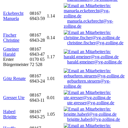
Eckebrecht
08167
1.14
Manuela
6943-59
manuela.eckebrecht@vg-
zolling.de
Fischer
08167
0.14
Christine
6943-28
christine.fischer@vg-zolling.de
Gmeiner
08167
Harald
6943-47
1.17
Erster
0170 65
harald.gmeiner@vg-zolling.de
Bürgermeister
72 528
08167
Götz Renate
1.01
6943-24
gebuehren.steuern@vg-
zolling.de
08167
Gresser Ute
0.01
6943-11
ute.gresser@vg-zolling.de
Haberl
08167
1.05
Brigitte
6943-25
brigitte.haberl@vg-zolling.de