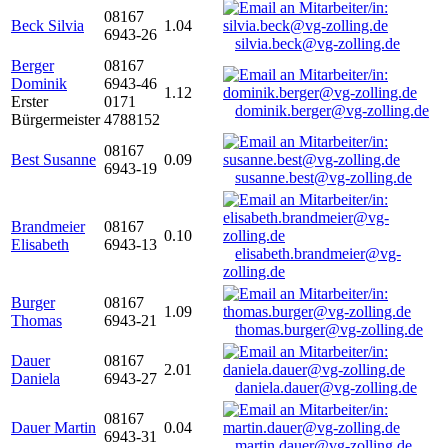
08167
Beck Silvia
1.04
6943-26
silvia.beck@vg-zolling.de
Berger
08167
Dominik
6943-46
1.12
Erster
0171
dominik.berger@vg-zolling.de
Bürgermeister
4788152
08167
Best Susanne
0.09
6943-19
susanne.best@vg-zolling.de
Brandmeier
08167
0.10
Elisabeth
6943-13
elisabeth.brandmeier@vg-
zolling.de
Burger
08167
1.09
Thomas
6943-21
thomas.burger@vg-zolling.de
Dauer
08167
2.01
Daniela
6943-27
daniela.dauer@vg-zolling.de
08167
Dauer Martin
0.04
6943-31
martin.dauer@vg-zolling.de