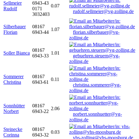
Sellmeier
6943-43
0.07
Rudolf
0171
rudolf.sellmeier@vg-zolling.de
3032403
Silberbauer
08167
1.07
Florian
6943-44
florian.silberbauer@vg-
zolling.de
08167
Soller Bianca
1.01
6943-33
gebuehren.steuern@vg-
zolling.de
Sommerer
08167
0.11
Christina
6943-61
christina.sommerer@vg-
zolling.de
Sonnhütter
08167
2.06
Norbert
6943-22
norbert.sonnhuetter@vg-
zolling.de
Steinecke
08167
0.03
Corinna
6943-32
vhs-zolling@vhs-moosburg.de