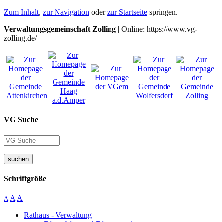
Zum Inhalt
,
zur Navigation
oder
zur Startseite
springen.
Verwaltungsgemeinschaft Zolling
| Online: https://www.vg-
zolling.de/
VG Suche
suchen
Schriftgröße
A
A
A
Rathaus - Verwaltung