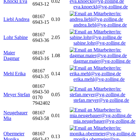
Knöckl Eva
0.02
6943-12
eva.knoeckl@vg-zolling.de
08167
Liebl Andrea
0.10
6943-15
andrea.liebl@vg-zolling.de
08167
Lohr Sabine
2.05
6943-36
sabine.lohr@vg-zolling.de
Maier
08167
1.08
Dagmar
6943-16
dagmar.maier@vg-zolling.de
08167
Mehl Erika
0.14
6943-35
erika.mehl@vg-zolling.de
08167
6943-50
Meyer Stefan
0.05
0170
stefan.meyer@vg-zolling.de
7942402
Neugebauer
08167
0.01
Mia
6943-58
mia.neugebauer@vg-zolling.de
Obermeier
08167
0.13
Monika
6943-42
monika.obermeier@vg-