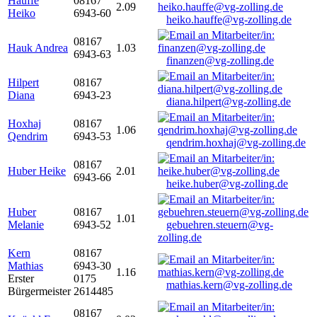
Hauffe
08167
2.09
Heiko
6943-60
heiko.hauffe@vg-zolling.de
08167
Hauk Andrea
1.03
6943-63
finanzen@vg-zolling.de
Hilpert
08167
Diana
6943-23
diana.hilpert@vg-zolling.de
Hoxhaj
08167
1.06
Qendrim
6943-53
qendrim.hoxhaj@vg-zolling.de
08167
Huber Heike
2.01
6943-66
heike.huber@vg-zolling.de
Huber
08167
1.01
Melanie
6943-52
gebuehren.steuern@vg-
zolling.de
Kern
08167
Mathias
6943-30
1.16
Erster
0175
mathias.kern@vg-zolling.de
Bürgermeister
2614485
08167