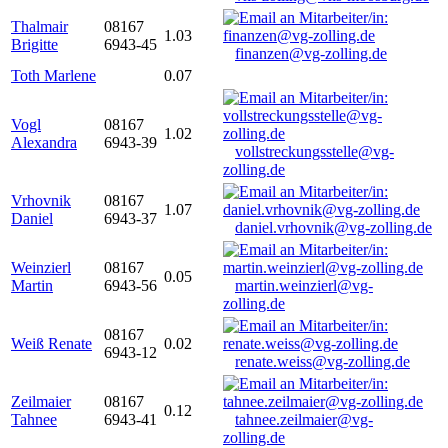
Thalmair
08167
1.03
Brigitte
6943-45
finanzen@vg-zolling.de
Toth Marlene
0.07
Vogl
08167
1.02
Alexandra
6943-39
vollstreckungsstelle@vg-
zolling.de
Vrhovnik
08167
1.07
Daniel
6943-37
daniel.vrhovnik@vg-zolling.de
Weinzierl
08167
0.05
Martin
6943-56
martin.weinzierl@vg-
zolling.de
08167
Weiß Renate
0.02
6943-12
renate.weiss@vg-zolling.de
Zeilmaier
08167
0.12
Tahnee
6943-41
tahnee.zeilmaier@vg-
zolling.de