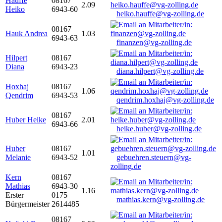
Hauffe
08167
2.09
Heiko
6943-60
heiko.hauffe@vg-zolling.de
08167
Hauk Andrea
1.03
6943-63
finanzen@vg-zolling.de
Hilpert
08167
Diana
6943-23
diana.hilpert@vg-zolling.de
Hoxhaj
08167
1.06
Qendrim
6943-53
qendrim.hoxhaj@vg-zolling.de
08167
Huber Heike
2.01
6943-66
heike.huber@vg-zolling.de
Huber
08167
1.01
Melanie
6943-52
gebuehren.steuern@vg-
zolling.de
Kern
08167
Mathias
6943-30
1.16
Erster
0175
mathias.kern@vg-zolling.de
Bürgermeister
2614485
08167