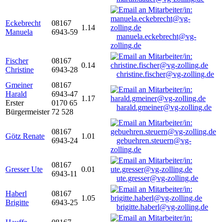
Eckebrecht
08167
1.14
Manuela
6943-59
manuela.eckebrecht@vg-
zolling.de
Fischer
08167
0.14
Christine
6943-28
christine.fischer@vg-zolling.de
Gmeiner
08167
Harald
6943-47
1.17
Erster
0170 65
harald.gmeiner@vg-zolling.de
Bürgermeister
72 528
08167
Götz Renate
1.01
6943-24
gebuehren.steuern@vg-
zolling.de
08167
Gresser Ute
0.01
6943-11
ute.gresser@vg-zolling.de
Haberl
08167
1.05
Brigitte
6943-25
brigitte.haberl@vg-zolling.de