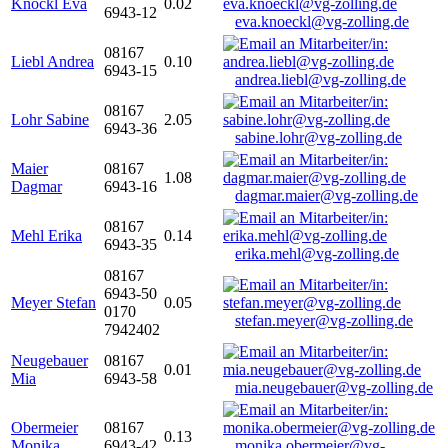
Knöckl Eva
0.02
6943-12
eva.knoeckl@vg-zolling.de
08167
Liebl Andrea
0.10
6943-15
andrea.liebl@vg-zolling.de
08167
Lohr Sabine
2.05
6943-36
sabine.lohr@vg-zolling.de
Maier
08167
1.08
Dagmar
6943-16
dagmar.maier@vg-zolling.de
08167
Mehl Erika
0.14
6943-35
erika.mehl@vg-zolling.de
08167
6943-50
Meyer Stefan
0.05
0170
stefan.meyer@vg-zolling.de
7942402
Neugebauer
08167
0.01
Mia
6943-58
mia.neugebauer@vg-zolling.de
Obermeier
08167
0.13
Monika
6943-42
monika.obermeier@vg-