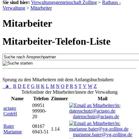
Sie sind hier:
Verwaltungsgemeinschaft Zolling
>
Rathaus -
Verwaltung
>
Mitarbeiter
Mitarbeiter
Mitarbeiter-Telefon-Liste
Sprung zu den Mitarbeitern mit dem Anfangsbuchstaben:
a
B
D
E
F
G
H
K
L
M
N
O
P
R
S
T
V
W
Z
Telefonliste der Mitarbeiter/innen der Verwaltung
Name
Telefon
Zimmer
Mail
09951
actago
99990-
GmbH
20
datenschutz@actago.de
Baier
08167
1.14
Marianne
6943-51
marianne.baier@vg-zolling.de