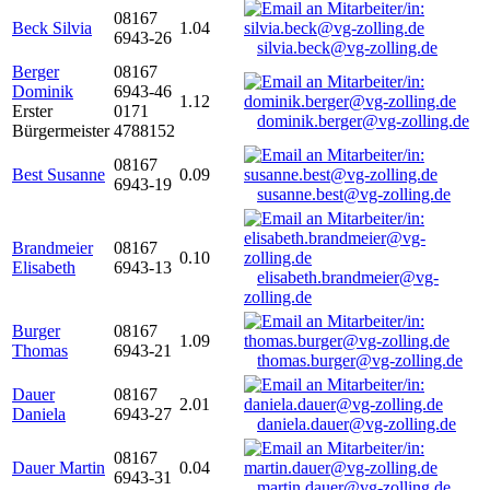
08167
Beck Silvia
1.04
6943-26
silvia.beck@vg-zolling.de
Berger
08167
Dominik
6943-46
1.12
Erster
0171
dominik.berger@vg-zolling.de
Bürgermeister
4788152
08167
Best Susanne
0.09
6943-19
susanne.best@vg-zolling.de
Brandmeier
08167
0.10
Elisabeth
6943-13
elisabeth.brandmeier@vg-
zolling.de
Burger
08167
1.09
Thomas
6943-21
thomas.burger@vg-zolling.de
Dauer
08167
2.01
Daniela
6943-27
daniela.dauer@vg-zolling.de
08167
Dauer Martin
0.04
6943-31
martin.dauer@vg-zolling.de