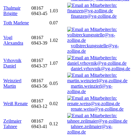
Thalmair
08167
1.03
Brigitte
6943-45
finanzen@vg-zolling.de
Toth Marlene
0.07
Vogl
08167
1.02
Alexandra
6943-39
vollstreckungsstelle@vg-
zolling.de
Vrhovnik
08167
1.07
Daniel
6943-37
daniel.vrhovnik@vg-zolling.de
Weinzierl
08167
0.05
Martin
6943-56
martin.weinzierl@vg-
zolling.de
08167
Weiß Renate
0.02
6943-12
renate.weiss@vg-zolling.de
Zeilmaier
08167
0.12
Tahnee
6943-41
tahnee.zeilmaier@vg-
zolling.de