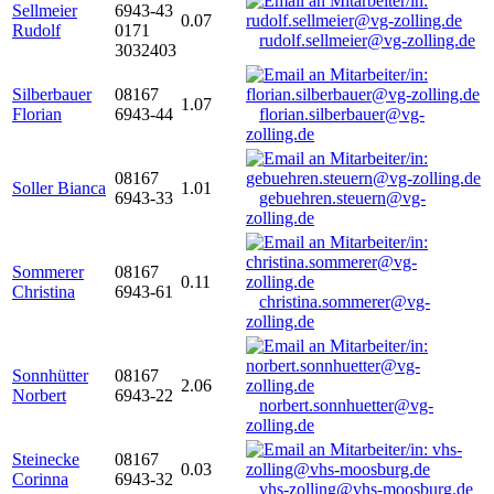
Sellmeier
6943-43
0.07
Rudolf
0171
rudolf.sellmeier@vg-zolling.de
3032403
Silberbauer
08167
1.07
Florian
6943-44
florian.silberbauer@vg-
zolling.de
08167
Soller Bianca
1.01
6943-33
gebuehren.steuern@vg-
zolling.de
Sommerer
08167
0.11
Christina
6943-61
christina.sommerer@vg-
zolling.de
Sonnhütter
08167
2.06
Norbert
6943-22
norbert.sonnhuetter@vg-
zolling.de
Steinecke
08167
0.03
Corinna
6943-32
vhs-zolling@vhs-moosburg.de