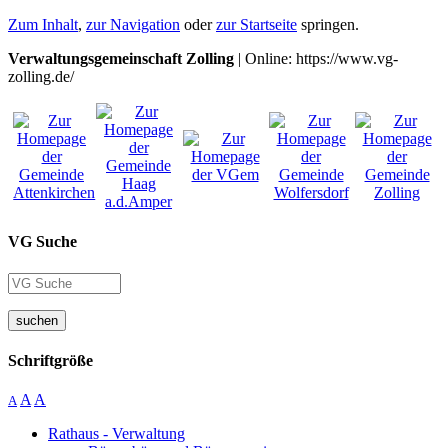
Zum Inhalt
,
zur Navigation
oder
zur Startseite
springen.
Verwaltungsgemeinschaft Zolling
| Online: https://www.vg-
zolling.de/
VG Suche
suchen
Schriftgröße
A
A
A
Rathaus - Verwaltung