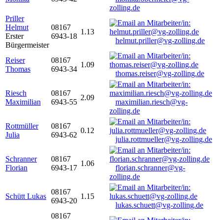
zolling.de
Priller
Helmut
08167
1.13
Erster
6943-18
helmut.priller@vg-zolling.de
Bürgermeister
Reiser
08167
1.09
Thomas
6943-34
thomas.reiser@vg-zolling.de
Riesch
08167
2.09
Maximilian
6943-55
maximilian.riesch@vg-
zolling.de
Rottmüller
08167
0.12
Julia
6943-62
julia.rottmueller@vg-zolling.de
Schranner
08167
1.06
Florian
6943-17
florian.schranner@vg-
zolling.de
08167
Schütt Lukas
1.15
6943-20
lukas.schuett@vg-zolling.de
08167