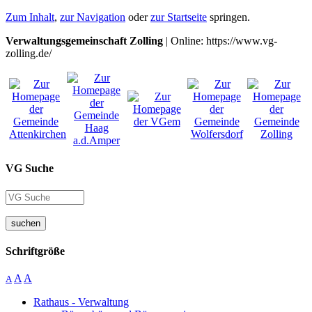
Zum Inhalt
,
zur Navigation
oder
zur Startseite
springen.
Verwaltungsgemeinschaft Zolling
| Online: https://www.vg-
zolling.de/
VG Suche
suchen
Schriftgröße
A
A
A
Rathaus - Verwaltung