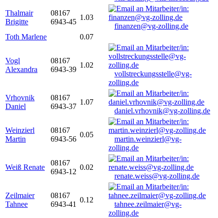
Thalmair
08167
1.03
Brigitte
6943-45
finanzen@vg-zolling.de
Toth Marlene
0.07
Vogl
08167
1.02
Alexandra
6943-39
vollstreckungsstelle@vg-
zolling.de
Vrhovnik
08167
1.07
Daniel
6943-37
daniel.vrhovnik@vg-zolling.de
Weinzierl
08167
0.05
Martin
6943-56
martin.weinzierl@vg-
zolling.de
08167
Weiß Renate
0.02
6943-12
renate.weiss@vg-zolling.de
Zeilmaier
08167
0.12
Tahnee
6943-41
tahnee.zeilmaier@vg-
zolling.de