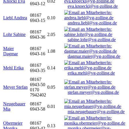
Knöckl Eva
0.02
6943-12
eva.knoeckl@vg-zolling.de
08167
Liebl Andrea
0.10
6943-15
andrea.liebl@vg-zolling.de
08167
Lohr Sabine
2.05
6943-36
sabine.lohr@vg-zolling.de
Maier
08167
1.08
Dagmar
6943-16
dagmar.maier@vg-zolling.de
08167
Mehl Erika
0.14
6943-35
erika.mehl@vg-zolling.de
08167
6943-50
Meyer Stefan
0.05
0170
stefan.meyer@vg-zolling.de
7942402
Neugebauer
08167
0.01
Mia
6943-58
mia.neugebauer@vg-zolling.de
Obermeier
08167
0.13
Monika
6943-42
monika.obermeier@vg-