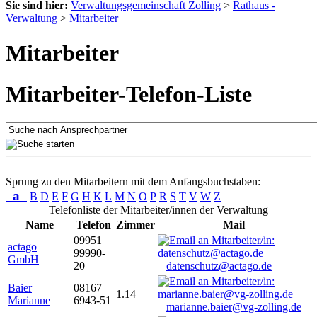
Sie sind hier:
Verwaltungsgemeinschaft Zolling
>
Rathaus -
Verwaltung
>
Mitarbeiter
Mitarbeiter
Mitarbeiter-Telefon-Liste
Sprung zu den Mitarbeitern mit dem Anfangsbuchstaben:
a
B
D
E
F
G
H
K
L
M
N
O
P
R
S
T
V
W
Z
Telefonliste der Mitarbeiter/innen der Verwaltung
Name
Telefon
Zimmer
Mail
09951
actago
99990-
GmbH
20
datenschutz@actago.de
Baier
08167
1.14
Marianne
6943-51
marianne.baier@vg-zolling.de