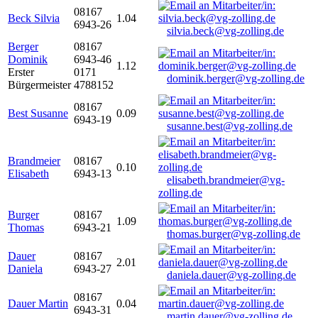
08167
Beck Silvia
1.04
6943-26
silvia.beck@vg-zolling.de
Berger
08167
Dominik
6943-46
1.12
Erster
0171
dominik.berger@vg-zolling.de
Bürgermeister
4788152
08167
Best Susanne
0.09
6943-19
susanne.best@vg-zolling.de
Brandmeier
08167
0.10
Elisabeth
6943-13
elisabeth.brandmeier@vg-
zolling.de
Burger
08167
1.09
Thomas
6943-21
thomas.burger@vg-zolling.de
Dauer
08167
2.01
Daniela
6943-27
daniela.dauer@vg-zolling.de
08167
Dauer Martin
0.04
6943-31
martin.dauer@vg-zolling.de