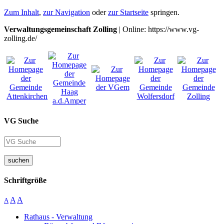
Zum Inhalt
,
zur Navigation
oder
zur Startseite
springen.
Verwaltungsgemeinschaft Zolling
| Online: https://www.vg-
zolling.de/
VG Suche
suchen
Schriftgröße
A
A
A
Rathaus - Verwaltung