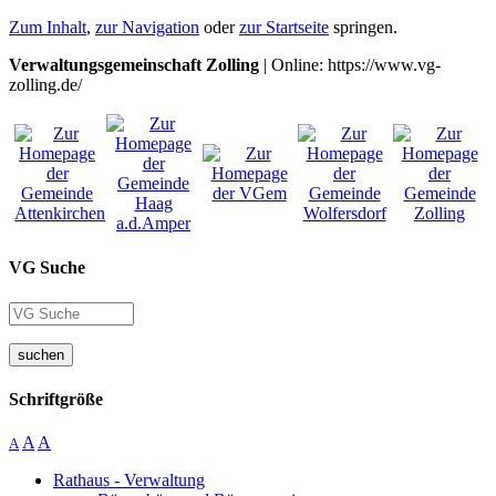
Zum Inhalt
,
zur Navigation
oder
zur Startseite
springen.
Verwaltungsgemeinschaft Zolling
| Online: https://www.vg-
zolling.de/
VG Suche
suchen
Schriftgröße
A
A
A
Rathaus - Verwaltung