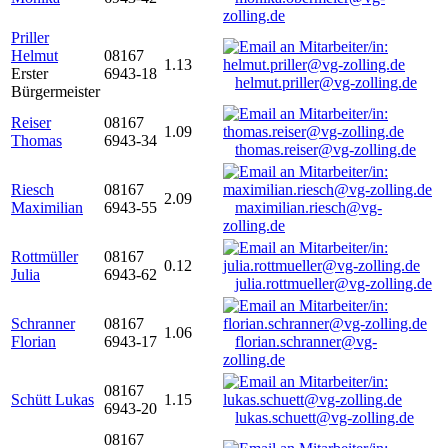
zolling.de
Priller
Helmut
08167
1.13
Erster
6943-18
helmut.priller@vg-zolling.de
Bürgermeister
Reiser
08167
1.09
Thomas
6943-34
thomas.reiser@vg-zolling.de
Riesch
08167
2.09
Maximilian
6943-55
maximilian.riesch@vg-
zolling.de
Rottmüller
08167
0.12
Julia
6943-62
julia.rottmueller@vg-zolling.de
Schranner
08167
1.06
Florian
6943-17
florian.schranner@vg-
zolling.de
08167
Schütt Lukas
1.15
6943-20
lukas.schuett@vg-zolling.de
08167