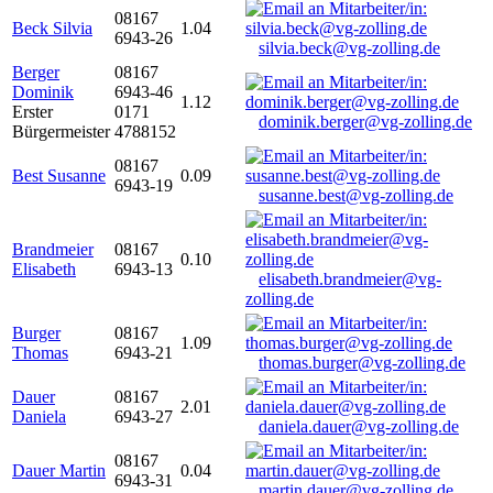
08167
Beck Silvia
1.04
6943-26
silvia.beck@vg-zolling.de
Berger
08167
Dominik
6943-46
1.12
Erster
0171
dominik.berger@vg-zolling.de
Bürgermeister
4788152
08167
Best Susanne
0.09
6943-19
susanne.best@vg-zolling.de
Brandmeier
08167
0.10
Elisabeth
6943-13
elisabeth.brandmeier@vg-
zolling.de
Burger
08167
1.09
Thomas
6943-21
thomas.burger@vg-zolling.de
Dauer
08167
2.01
Daniela
6943-27
daniela.dauer@vg-zolling.de
08167
Dauer Martin
0.04
6943-31
martin.dauer@vg-zolling.de