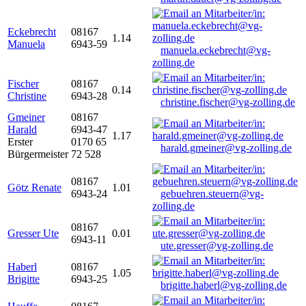
Eckebrecht
08167
1.14
Manuela
6943-59
manuela.eckebrecht@vg-
zolling.de
Fischer
08167
0.14
Christine
6943-28
christine.fischer@vg-zolling.de
Gmeiner
08167
Harald
6943-47
1.17
Erster
0170 65
harald.gmeiner@vg-zolling.de
Bürgermeister
72 528
08167
Götz Renate
1.01
6943-24
gebuehren.steuern@vg-
zolling.de
08167
Gresser Ute
0.01
6943-11
ute.gresser@vg-zolling.de
Haberl
08167
1.05
Brigitte
6943-25
brigitte.haberl@vg-zolling.de