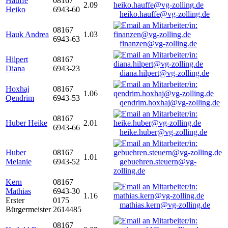
Hauffe
08167
2.09
Heiko
6943-60
heiko.hauffe@vg-zolling.de
08167
Hauk Andrea
1.03
6943-63
finanzen@vg-zolling.de
Hilpert
08167
Diana
6943-23
diana.hilpert@vg-zolling.de
Hoxhaj
08167
1.06
Qendrim
6943-53
qendrim.hoxhaj@vg-zolling.de
08167
Huber Heike
2.01
6943-66
heike.huber@vg-zolling.de
Huber
08167
1.01
Melanie
6943-52
gebuehren.steuern@vg-
zolling.de
Kern
08167
Mathias
6943-30
1.16
Erster
0175
mathias.kern@vg-zolling.de
Bürgermeister
2614485
08167