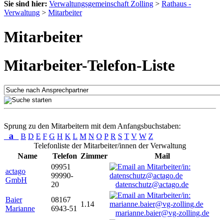
Sie sind hier:
Verwaltungsgemeinschaft Zolling
>
Rathaus -
Verwaltung
>
Mitarbeiter
Mitarbeiter
Mitarbeiter-Telefon-Liste
Sprung zu den Mitarbeitern mit dem Anfangsbuchstaben:
a
B
D
E
F
G
H
K
L
M
N
O
P
R
S
T
V
W
Z
Telefonliste der Mitarbeiter/innen der Verwaltung
Name
Telefon
Zimmer
Mail
09951
actago
99990-
GmbH
20
datenschutz@actago.de
Baier
08167
1.14
Marianne
6943-51
marianne.baier@vg-zolling.de