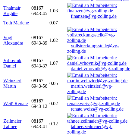
Thalmair
08167
1.03
Brigitte
6943-45
finanzen@vg-zolling.de
Toth Marlene
0.07
Vogl
08167
1.02
Alexandra
6943-39
vollstreckungsstelle@vg-
zolling.de
Vrhovnik
08167
1.07
Daniel
6943-37
daniel.vrhovnik@vg-zolling.de
Weinzierl
08167
0.05
Martin
6943-56
martin.weinzierl@vg-
zolling.de
08167
Weiß Renate
0.02
6943-12
renate.weiss@vg-zolling.de
Zeilmaier
08167
0.12
Tahnee
6943-41
tahnee.zeilmaier@vg-
zolling.de