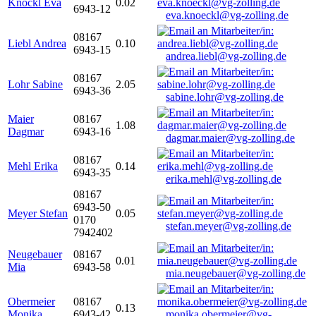
Knöckl Eva
0.02
6943-12
eva.knoeckl@vg-zolling.de
08167
Liebl Andrea
0.10
6943-15
andrea.liebl@vg-zolling.de
08167
Lohr Sabine
2.05
6943-36
sabine.lohr@vg-zolling.de
Maier
08167
1.08
Dagmar
6943-16
dagmar.maier@vg-zolling.de
08167
Mehl Erika
0.14
6943-35
erika.mehl@vg-zolling.de
08167
6943-50
Meyer Stefan
0.05
0170
stefan.meyer@vg-zolling.de
7942402
Neugebauer
08167
0.01
Mia
6943-58
mia.neugebauer@vg-zolling.de
Obermeier
08167
0.13
Monika
6943-42
monika.obermeier@vg-