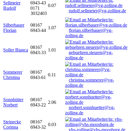
Sellmeier
6943-43
0.07
Rudolf
0171
rudolf.sellmeier@vg-zolling.de
3032403
Silberbauer
08167
1.07
Florian
6943-44
florian.silberbauer@vg-
zolling.de
08167
Soller Bianca
1.01
6943-33
gebuehren.steuern@vg-
zolling.de
Sommerer
08167
0.11
Christina
6943-61
christina.sommerer@vg-
zolling.de
Sonnhütter
08167
2.06
Norbert
6943-22
norbert.sonnhuetter@vg-
zolling.de
Steinecke
08167
0.03
Corinna
6943-32
vhs-zolling@vhs-moosburg.de