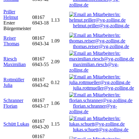
zolling.de
Priller
Helmut
08167
1.13
Erster
6943-18
helmut.priller@vg-zolling.de
Bürgermeister
Reiser
08167
1.09
Thomas
6943-34
thomas.reiser@vg-zolling.de
Riesch
08167
2.09
Maximilian
6943-55
maximilian.riesch@vg-
zolling.de
Rottmüller
08167
0.12
Julia
6943-62
julia.rottmueller@vg-zolling.de
Schranner
08167
1.06
Florian
6943-17
florian.schranner@vg-
zolling.de
08167
Schütt Lukas
1.15
6943-20
lukas.schuett@vg-zolling.de
08167