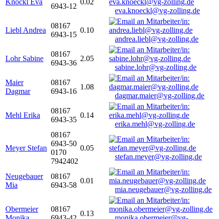
Knöckl Eva
0.02
6943-12
eva.knoeckl@vg-zolling.de
08167
Liebl Andrea
0.10
6943-15
andrea.liebl@vg-zolling.de
08167
Lohr Sabine
2.05
6943-36
sabine.lohr@vg-zolling.de
Maier
08167
1.08
Dagmar
6943-16
dagmar.maier@vg-zolling.de
08167
Mehl Erika
0.14
6943-35
erika.mehl@vg-zolling.de
08167
6943-50
Meyer Stefan
0.05
0170
stefan.meyer@vg-zolling.de
7942402
Neugebauer
08167
0.01
Mia
6943-58
mia.neugebauer@vg-zolling.de
Obermeier
08167
0.13
Monika
6943-42
monika.obermeier@vg-