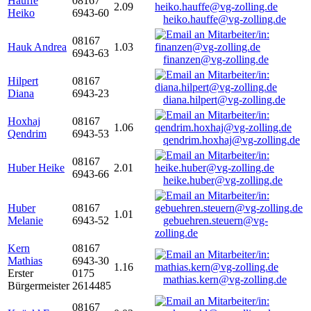
Hauffe
08167
2.09
Heiko
6943-60
heiko.hauffe@vg-zolling.de
08167
Hauk Andrea
1.03
6943-63
finanzen@vg-zolling.de
Hilpert
08167
Diana
6943-23
diana.hilpert@vg-zolling.de
Hoxhaj
08167
1.06
Qendrim
6943-53
qendrim.hoxhaj@vg-zolling.de
08167
Huber Heike
2.01
6943-66
heike.huber@vg-zolling.de
Huber
08167
1.01
Melanie
6943-52
gebuehren.steuern@vg-
zolling.de
Kern
08167
Mathias
6943-30
1.16
Erster
0175
mathias.kern@vg-zolling.de
Bürgermeister
2614485
08167