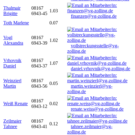
Thalmair
08167
1.03
Brigitte
6943-45
finanzen@vg-zolling.de
Toth Marlene
0.07
Vogl
08167
1.02
Alexandra
6943-39
vollstreckungsstelle@vg-
zolling.de
Vrhovnik
08167
1.07
Daniel
6943-37
daniel.vrhovnik@vg-zolling.de
Weinzierl
08167
0.05
Martin
6943-56
martin.weinzierl@vg-
zolling.de
08167
Weiß Renate
0.02
6943-12
renate.weiss@vg-zolling.de
Zeilmaier
08167
0.12
Tahnee
6943-41
tahnee.zeilmaier@vg-
zolling.de