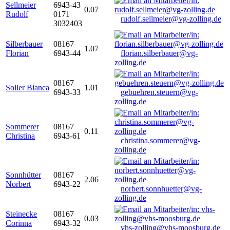
Sellmeier
6943-43
0.07
Rudolf
0171
rudolf.sellmeier@vg-zolling.de
3032403
Silberbauer
08167
1.07
Florian
6943-44
florian.silberbauer@vg-
zolling.de
08167
Soller Bianca
1.01
6943-33
gebuehren.steuern@vg-
zolling.de
Sommerer
08167
0.11
Christina
6943-61
christina.sommerer@vg-
zolling.de
Sonnhütter
08167
2.06
Norbert
6943-22
norbert.sonnhuetter@vg-
zolling.de
Steinecke
08167
0.03
Corinna
6943-32
vhs-zolling@vhs-moosburg.de