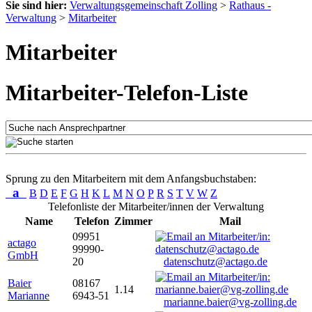
Sie sind hier:
Verwaltungsgemeinschaft Zolling
>
Rathaus -
Verwaltung
>
Mitarbeiter
Mitarbeiter
Mitarbeiter-Telefon-Liste
Sprung zu den Mitarbeitern mit dem Anfangsbuchstaben:
a
B
D
E
F
G
H
K
L
M
N
O
P
R
S
T
V
W
Z
Telefonliste der Mitarbeiter/innen der Verwaltung
Name
Telefon
Zimmer
Mail
09951
actago
99990-
GmbH
20
datenschutz@actago.de
Baier
08167
1.14
Marianne
6943-51
marianne.baier@vg-zolling.de