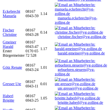
Eckebrecht
08167
1.14
Manuela
6943-59
manuela.eckebrecht@vg-
zolling.de
Fischer
08167
0.14
Christine
6943-28
christine.fischer@vg-zolling.de
Gmeiner
08167
Harald
6943-47
1.17
Erster
0170 65
harald.gmeiner@vg-zolling.de
Bürgermeister
72 528
08167
Götz Renate
1.01
6943-24
gebuehren.steuern@vg-
zolling.de
08167
Gresser Ute
0.01
6943-11
ute.gresser@vg-zolling.de
Haberl
08167
1.05
Brigitte
6943-25
brigitte.haberl@vg-zolling.de