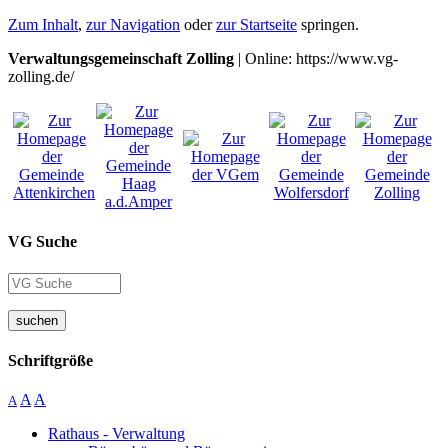
Zum Inhalt
,
zur Navigation
oder
zur Startseite
springen.
Verwaltungsgemeinschaft Zolling
| Online: https://www.vg-
zolling.de/
VG Suche
suchen
Schriftgröße
A
A
A
Rathaus - Verwaltung