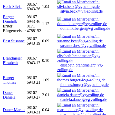
08167
Beck Silvia
1.04
6943-26
silvia.beck@vg-zolling.de
Berger
08167
Dominik
6943-46
1.12
Erster
0171
dominik.berger@vg-zolling.de
Bürgermeister
4788152
08167
Best Susanne
0.09
6943-19
susanne.best@vg-zolling.de
Brandmeier
08167
0.10
Elisabeth
6943-13
elisabeth.brandmeier@vg-
zolling.de
Burger
08167
1.09
Thomas
6943-21
thomas.burger@vg-zolling.de
Dauer
08167
2.01
Daniela
6943-27
daniela.dauer@vg-zolling.de
08167
Dauer Martin
0.04
6943-31
martin.dauer@vg-zolling.de