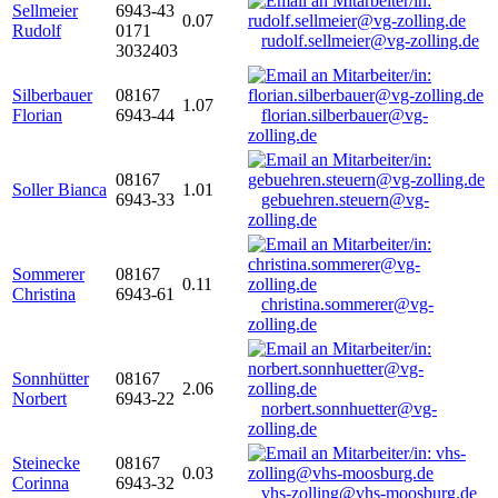
Sellmeier
6943-43
0.07
Rudolf
0171
rudolf.sellmeier@vg-zolling.de
3032403
Silberbauer
08167
1.07
Florian
6943-44
florian.silberbauer@vg-
zolling.de
08167
Soller Bianca
1.01
6943-33
gebuehren.steuern@vg-
zolling.de
Sommerer
08167
0.11
Christina
6943-61
christina.sommerer@vg-
zolling.de
Sonnhütter
08167
2.06
Norbert
6943-22
norbert.sonnhuetter@vg-
zolling.de
Steinecke
08167
0.03
Corinna
6943-32
vhs-zolling@vhs-moosburg.de