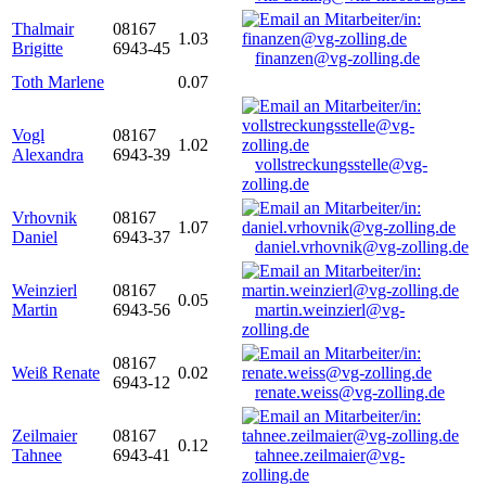
Thalmair
08167
1.03
Brigitte
6943-45
finanzen@vg-zolling.de
Toth Marlene
0.07
Vogl
08167
1.02
Alexandra
6943-39
vollstreckungsstelle@vg-
zolling.de
Vrhovnik
08167
1.07
Daniel
6943-37
daniel.vrhovnik@vg-zolling.de
Weinzierl
08167
0.05
Martin
6943-56
martin.weinzierl@vg-
zolling.de
08167
Weiß Renate
0.02
6943-12
renate.weiss@vg-zolling.de
Zeilmaier
08167
0.12
Tahnee
6943-41
tahnee.zeilmaier@vg-
zolling.de