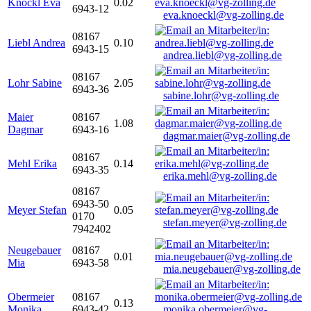
Knöckl Eva
0.02
6943-12
eva.knoeckl@vg-zolling.de
08167
Liebl Andrea
0.10
6943-15
andrea.liebl@vg-zolling.de
08167
Lohr Sabine
2.05
6943-36
sabine.lohr@vg-zolling.de
Maier
08167
1.08
Dagmar
6943-16
dagmar.maier@vg-zolling.de
08167
Mehl Erika
0.14
6943-35
erika.mehl@vg-zolling.de
08167
6943-50
Meyer Stefan
0.05
0170
stefan.meyer@vg-zolling.de
7942402
Neugebauer
08167
0.01
Mia
6943-58
mia.neugebauer@vg-zolling.de
Obermeier
08167
0.13
Monika
6943-42
monika.obermeier@vg-