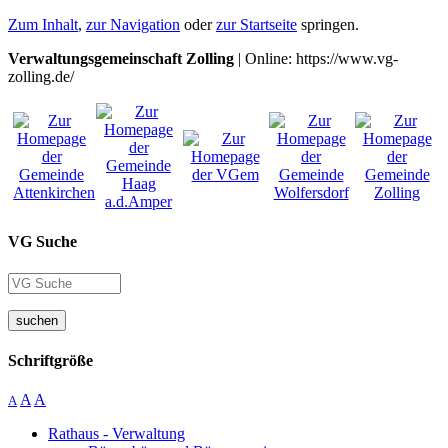
Zum Inhalt
,
zur Navigation
oder
zur Startseite
springen.
Verwaltungsgemeinschaft Zolling
| Online: https://www.vg-
zolling.de/
VG Suche
suchen
Schriftgröße
A
A
A
Rathaus - Verwaltung