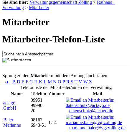
Sie sind hier:
Verwaltungsgemeinschaft Zolling
>
Rathaus -
Verwaltung
>
Mitarbeiter
Mitarbeiter
Mitarbeiter-Telefon-Liste
Sprung zu den Mitarbeitern mit dem Anfangsbuchstaben:
a
B
D
E
F
G
H
K
L
M
N
O
P
R
S
T
V
W
Z
Telefonliste der Mitarbeiter/innen der Verwaltung
Name
Telefon
Zimmer
Mail
09951
actago
99990-
GmbH
20
datenschutz@actago.de
Baier
08167
1.14
Marianne
6943-51
marianne.baier@vg-zolling.de