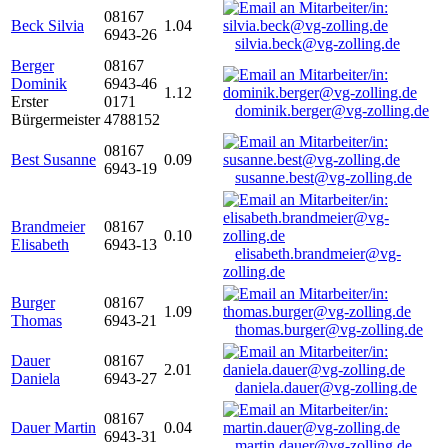
08167
Beck Silvia
1.04
6943-26
silvia.beck@vg-zolling.de
Berger
08167
Dominik
6943-46
1.12
Erster
0171
dominik.berger@vg-zolling.de
Bürgermeister
4788152
08167
Best Susanne
0.09
6943-19
susanne.best@vg-zolling.de
Brandmeier
08167
0.10
Elisabeth
6943-13
elisabeth.brandmeier@vg-
zolling.de
Burger
08167
1.09
Thomas
6943-21
thomas.burger@vg-zolling.de
Dauer
08167
2.01
Daniela
6943-27
daniela.dauer@vg-zolling.de
08167
Dauer Martin
0.04
6943-31
martin.dauer@vg-zolling.de