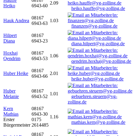
Hauffe
08167
2.09
Heiko
6943-60
heiko.hauffe@vg-zolling.de
08167
Hauk Andrea
1.03
6943-63
finanzen@vg-zolling.de
Hilpert
08167
Diana
6943-23
diana.hilpert@vg-zolling.de
Hoxhaj
08167
1.06
Qendrim
6943-53
qendrim.hoxhaj@vg-zolling.de
08167
Huber Heike
2.01
6943-66
heike.huber@vg-zolling.de
Huber
08167
1.01
Melanie
6943-52
gebuehren.steuern@vg-
zolling.de
Kern
08167
Mathias
6943-30
1.16
Erster
0175
mathias.kern@vg-zolling.de
Bürgermeister
2614485
08167