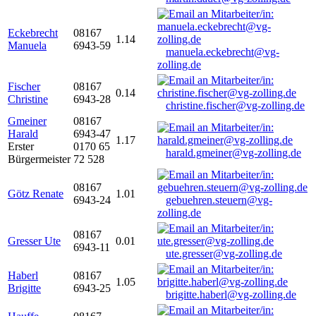
Eckebrecht
08167
1.14
Manuela
6943-59
manuela.eckebrecht@vg-
zolling.de
Fischer
08167
0.14
Christine
6943-28
christine.fischer@vg-zolling.de
Gmeiner
08167
Harald
6943-47
1.17
Erster
0170 65
harald.gmeiner@vg-zolling.de
Bürgermeister
72 528
08167
Götz Renate
1.01
6943-24
gebuehren.steuern@vg-
zolling.de
08167
Gresser Ute
0.01
6943-11
ute.gresser@vg-zolling.de
Haberl
08167
1.05
Brigitte
6943-25
brigitte.haberl@vg-zolling.de