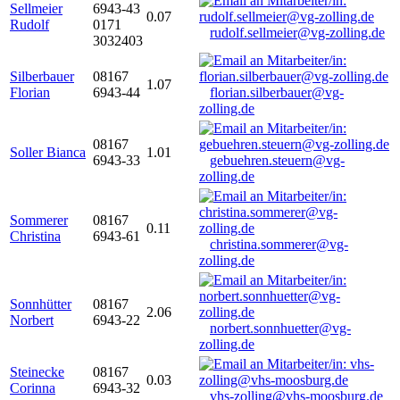
Sellmeier
6943-43
0.07
Rudolf
0171
rudolf.sellmeier@vg-zolling.de
3032403
Silberbauer
08167
1.07
Florian
6943-44
florian.silberbauer@vg-
zolling.de
08167
Soller Bianca
1.01
6943-33
gebuehren.steuern@vg-
zolling.de
Sommerer
08167
0.11
Christina
6943-61
christina.sommerer@vg-
zolling.de
Sonnhütter
08167
2.06
Norbert
6943-22
norbert.sonnhuetter@vg-
zolling.de
Steinecke
08167
0.03
Corinna
6943-32
vhs-zolling@vhs-moosburg.de