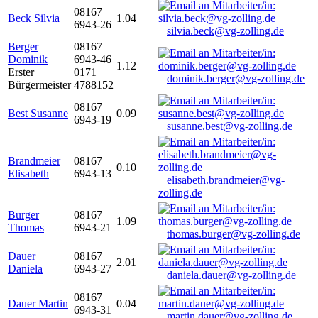
08167
Beck Silvia
1.04
6943-26
silvia.beck@vg-zolling.de
Berger
08167
Dominik
6943-46
1.12
Erster
0171
dominik.berger@vg-zolling.de
Bürgermeister
4788152
08167
Best Susanne
0.09
6943-19
susanne.best@vg-zolling.de
Brandmeier
08167
0.10
Elisabeth
6943-13
elisabeth.brandmeier@vg-
zolling.de
Burger
08167
1.09
Thomas
6943-21
thomas.burger@vg-zolling.de
Dauer
08167
2.01
Daniela
6943-27
daniela.dauer@vg-zolling.de
08167
Dauer Martin
0.04
6943-31
martin.dauer@vg-zolling.de