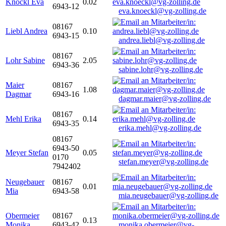
Knöckl Eva
0.02
6943-12
eva.knoeckl@vg-zolling.de
08167
Liebl Andrea
0.10
6943-15
andrea.liebl@vg-zolling.de
08167
Lohr Sabine
2.05
6943-36
sabine.lohr@vg-zolling.de
Maier
08167
1.08
Dagmar
6943-16
dagmar.maier@vg-zolling.de
08167
Mehl Erika
0.14
6943-35
erika.mehl@vg-zolling.de
08167
6943-50
Meyer Stefan
0.05
0170
stefan.meyer@vg-zolling.de
7942402
Neugebauer
08167
0.01
Mia
6943-58
mia.neugebauer@vg-zolling.de
Obermeier
08167
0.13
Monika
6943-42
monika.obermeier@vg-