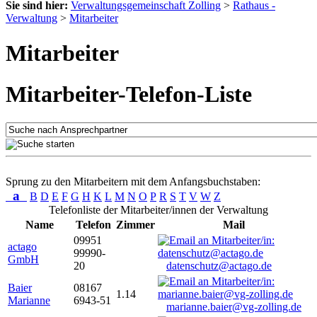
Sie sind hier:
Verwaltungsgemeinschaft Zolling
>
Rathaus -
Verwaltung
>
Mitarbeiter
Mitarbeiter
Mitarbeiter-Telefon-Liste
Sprung zu den Mitarbeitern mit dem Anfangsbuchstaben:
a
B
D
E
F
G
H
K
L
M
N
O
P
R
S
T
V
W
Z
Telefonliste der Mitarbeiter/innen der Verwaltung
Name
Telefon
Zimmer
Mail
09951
actago
99990-
GmbH
20
datenschutz@actago.de
Baier
08167
1.14
Marianne
6943-51
marianne.baier@vg-zolling.de