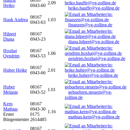
Hauffe
08167
2.09
Heiko
6943-60
heiko.hauffe@vg-zolling.de
08167
Hauk Andrea
1.03
6943-63
finanzen@vg-zolling.de
Hilpert
08167
Diana
6943-23
diana.hilpert@vg-zolling.de
Hoxhaj
08167
1.06
Qendrim
6943-53
qendrim.hoxhaj@vg-zolling.de
08167
Huber Heike
2.01
6943-66
heike.huber@vg-zolling.de
Huber
08167
1.01
Melanie
6943-52
gebuehren.steuern@vg-
zolling.de
Kern
08167
Mathias
6943-30
1.16
Erster
0175
mathias.kern@vg-zolling.de
Bürgermeister
2614485
08167