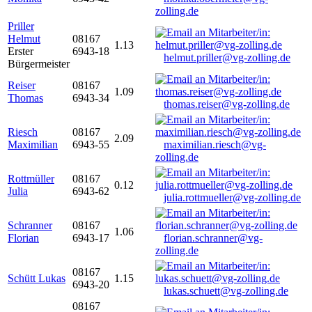
zolling.de
Priller
Helmut
08167
1.13
Erster
6943-18
helmut.priller@vg-zolling.de
Bürgermeister
Reiser
08167
1.09
Thomas
6943-34
thomas.reiser@vg-zolling.de
Riesch
08167
2.09
Maximilian
6943-55
maximilian.riesch@vg-
zolling.de
Rottmüller
08167
0.12
Julia
6943-62
julia.rottmueller@vg-zolling.de
Schranner
08167
1.06
Florian
6943-17
florian.schranner@vg-
zolling.de
08167
Schütt Lukas
1.15
6943-20
lukas.schuett@vg-zolling.de
08167