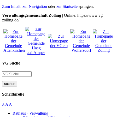
Zum Inhalt
,
zur Navigation
oder
zur Startseite
springen.
Verwaltungsgemeinschaft Zolling
| Online: https://www.vg-
zolling.de/
VG Suche
suchen
Schriftgröße
A
A
A
Rathaus - Verwaltung