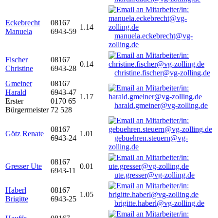
Eckebrecht
08167
1.14
Manuela
6943-59
manuela.eckebrecht@vg-
zolling.de
Fischer
08167
0.14
Christine
6943-28
christine.fischer@vg-zolling.de
Gmeiner
08167
Harald
6943-47
1.17
Erster
0170 65
harald.gmeiner@vg-zolling.de
Bürgermeister
72 528
08167
Götz Renate
1.01
6943-24
gebuehren.steuern@vg-
zolling.de
08167
Gresser Ute
0.01
6943-11
ute.gresser@vg-zolling.de
Haberl
08167
1.05
Brigitte
6943-25
brigitte.haberl@vg-zolling.de