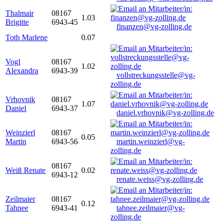
Thalmair
08167
1.03
Brigitte
6943-45
finanzen@vg-zolling.de
Toth Marlene
0.07
Vogl
08167
1.02
Alexandra
6943-39
vollstreckungsstelle@vg-
zolling.de
Vrhovnik
08167
1.07
Daniel
6943-37
daniel.vrhovnik@vg-zolling.de
Weinzierl
08167
0.05
Martin
6943-56
martin.weinzierl@vg-
zolling.de
08167
Weiß Renate
0.02
6943-12
renate.weiss@vg-zolling.de
Zeilmaier
08167
0.12
Tahnee
6943-41
tahnee.zeilmaier@vg-
zolling.de