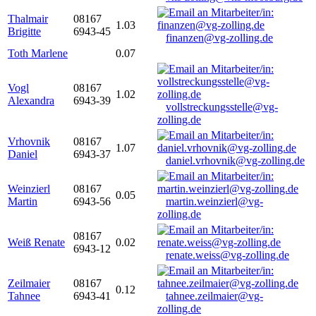
Thalmair
08167
1.03
Brigitte
6943-45
finanzen@vg-zolling.de
Toth Marlene
0.07
Vogl
08167
1.02
Alexandra
6943-39
vollstreckungsstelle@vg-
zolling.de
Vrhovnik
08167
1.07
Daniel
6943-37
daniel.vrhovnik@vg-zolling.de
Weinzierl
08167
0.05
Martin
6943-56
martin.weinzierl@vg-
zolling.de
08167
Weiß Renate
0.02
6943-12
renate.weiss@vg-zolling.de
Zeilmaier
08167
0.12
Tahnee
6943-41
tahnee.zeilmaier@vg-
zolling.de