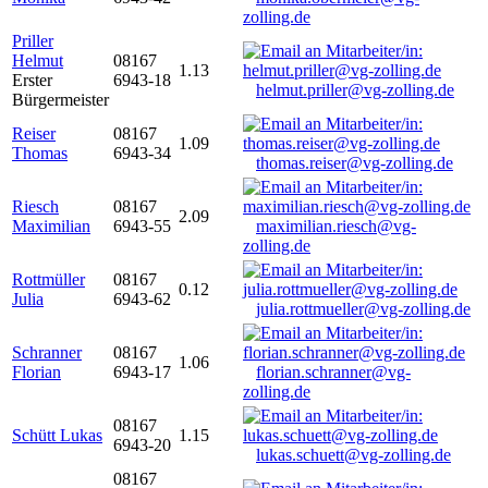
zolling.de
Priller
Helmut
08167
1.13
Erster
6943-18
helmut.priller@vg-zolling.de
Bürgermeister
Reiser
08167
1.09
Thomas
6943-34
thomas.reiser@vg-zolling.de
Riesch
08167
2.09
Maximilian
6943-55
maximilian.riesch@vg-
zolling.de
Rottmüller
08167
0.12
Julia
6943-62
julia.rottmueller@vg-zolling.de
Schranner
08167
1.06
Florian
6943-17
florian.schranner@vg-
zolling.de
08167
Schütt Lukas
1.15
6943-20
lukas.schuett@vg-zolling.de
08167