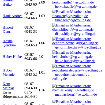
Hauffe
08167
2.09
Heiko
6943-60
heiko.hauffe@vg-zolling.de
08167
Hauk Andrea
1.03
6943-63
finanzen@vg-zolling.de
Hilpert
08167
Diana
6943-23
diana.hilpert@vg-zolling.de
Hoxhaj
08167
1.06
Qendrim
6943-53
qendrim.hoxhaj@vg-zolling.de
08167
Huber Heike
2.01
6943-66
heike.huber@vg-zolling.de
Huber
08167
1.01
Melanie
6943-52
gebuehren.steuern@vg-
zolling.de
Kern
08167
Mathias
6943-30
1.16
Erster
0175
mathias.kern@vg-zolling.de
Bürgermeister
2614485
08167