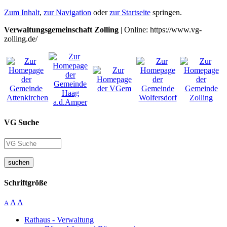
Zum Inhalt
,
zur Navigation
oder
zur Startseite
springen.
Verwaltungsgemeinschaft Zolling
| Online: https://www.vg-
zolling.de/
VG Suche
suchen
Schriftgröße
A
A
A
Rathaus - Verwaltung