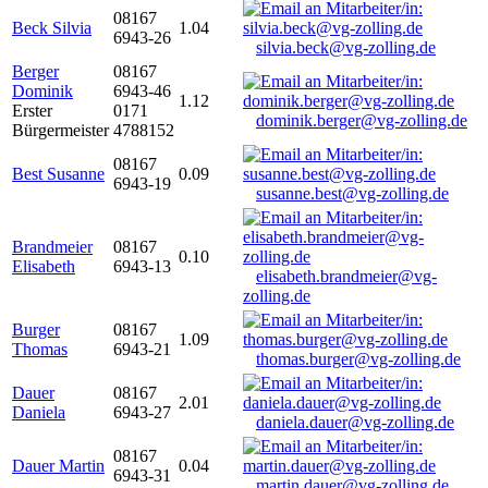
08167
Beck Silvia
1.04
6943-26
silvia.beck@vg-zolling.de
Berger
08167
Dominik
6943-46
1.12
Erster
0171
dominik.berger@vg-zolling.de
Bürgermeister
4788152
08167
Best Susanne
0.09
6943-19
susanne.best@vg-zolling.de
Brandmeier
08167
0.10
Elisabeth
6943-13
elisabeth.brandmeier@vg-
zolling.de
Burger
08167
1.09
Thomas
6943-21
thomas.burger@vg-zolling.de
Dauer
08167
2.01
Daniela
6943-27
daniela.dauer@vg-zolling.de
08167
Dauer Martin
0.04
6943-31
martin.dauer@vg-zolling.de