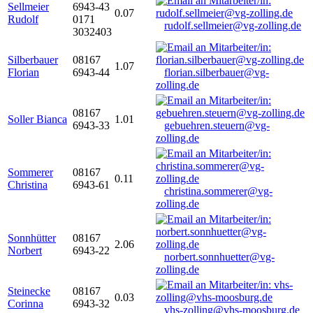
Sellmeier
6943-43
0.07
Rudolf
0171
rudolf.sellmeier@vg-zolling.de
3032403
Silberbauer
08167
1.07
Florian
6943-44
florian.silberbauer@vg-
zolling.de
08167
Soller Bianca
1.01
6943-33
gebuehren.steuern@vg-
zolling.de
Sommerer
08167
0.11
Christina
6943-61
christina.sommerer@vg-
zolling.de
Sonnhütter
08167
2.06
Norbert
6943-22
norbert.sonnhuetter@vg-
zolling.de
Steinecke
08167
0.03
Corinna
6943-32
vhs-zolling@vhs-moosburg.de