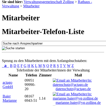
Sie sind hier:
Verwaltungsgemeinschaft Zolling
>
Rathaus -
Verwaltung
>
Mitarbeiter
Mitarbeiter
Mitarbeiter-Telefon-Liste
Sprung zu den Mitarbeitern mit dem Anfangsbuchstaben:
a
B
D
E
F
G
H
K
L
M
N
O
P
R
S
T
V
W
Z
Telefonliste der Mitarbeiter/innen der Verwaltung
Name
Telefon
Zimmer
Mail
09951
actago
99990-
GmbH
20
datenschutz@actago.de
Baier
08167
1.14
Marianne
6943-51
marianne.baier@vg-zolling.de