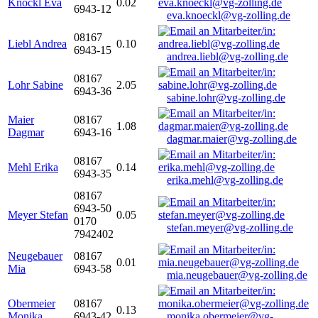
Knöckl Eva
0.02
6943-12
eva.knoeckl@vg-zolling.de
08167
Liebl Andrea
0.10
6943-15
andrea.liebl@vg-zolling.de
08167
Lohr Sabine
2.05
6943-36
sabine.lohr@vg-zolling.de
Maier
08167
1.08
Dagmar
6943-16
dagmar.maier@vg-zolling.de
08167
Mehl Erika
0.14
6943-35
erika.mehl@vg-zolling.de
08167
6943-50
Meyer Stefan
0.05
0170
stefan.meyer@vg-zolling.de
7942402
Neugebauer
08167
0.01
Mia
6943-58
mia.neugebauer@vg-zolling.de
Obermeier
08167
0.13
Monika
6943-42
monika.obermeier@vg-