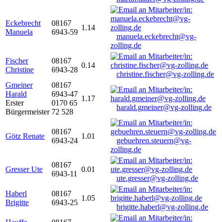
Eckebrecht
08167
1.14
Manuela
6943-59
manuela.eckebrecht@vg-
zolling.de
Fischer
08167
0.14
Christine
6943-28
christine.fischer@vg-zolling.de
Gmeiner
08167
Harald
6943-47
1.17
Erster
0170 65
harald.gmeiner@vg-zolling.de
Bürgermeister
72 528
08167
Götz Renate
1.01
6943-24
gebuehren.steuern@vg-
zolling.de
08167
Gresser Ute
0.01
6943-11
ute.gresser@vg-zolling.de
Haberl
08167
1.05
Brigitte
6943-25
brigitte.haberl@vg-zolling.de