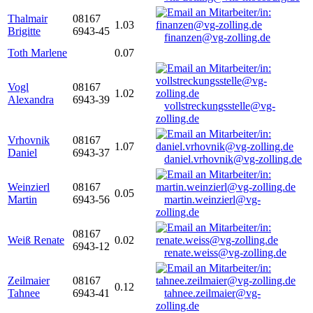
Thalmair
08167
1.03
Brigitte
6943-45
finanzen@vg-zolling.de
Toth Marlene
0.07
Vogl
08167
1.02
Alexandra
6943-39
vollstreckungsstelle@vg-
zolling.de
Vrhovnik
08167
1.07
Daniel
6943-37
daniel.vrhovnik@vg-zolling.de
Weinzierl
08167
0.05
Martin
6943-56
martin.weinzierl@vg-
zolling.de
08167
Weiß Renate
0.02
6943-12
renate.weiss@vg-zolling.de
Zeilmaier
08167
0.12
Tahnee
6943-41
tahnee.zeilmaier@vg-
zolling.de