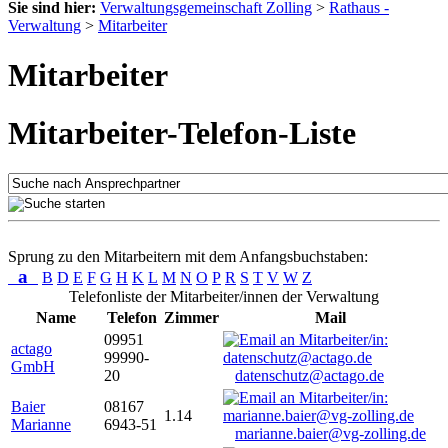
Sie sind hier:
Verwaltungsgemeinschaft Zolling
>
Rathaus -
Verwaltung
>
Mitarbeiter
Mitarbeiter
Mitarbeiter-Telefon-Liste
Sprung zu den Mitarbeitern mit dem Anfangsbuchstaben:
a
B
D
E
F
G
H
K
L
M
N
O
P
R
S
T
V
W
Z
Telefonliste der Mitarbeiter/innen der Verwaltung
Name
Telefon
Zimmer
Mail
09951
actago
99990-
GmbH
20
datenschutz@actago.de
Baier
08167
1.14
Marianne
6943-51
marianne.baier@vg-zolling.de