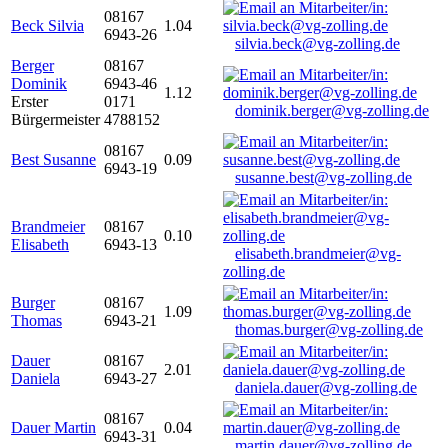
08167
Beck Silvia
1.04
6943-26
silvia.beck@vg-zolling.de
Berger
08167
Dominik
6943-46
1.12
Erster
0171
dominik.berger@vg-zolling.de
Bürgermeister
4788152
08167
Best Susanne
0.09
6943-19
susanne.best@vg-zolling.de
Brandmeier
08167
0.10
Elisabeth
6943-13
elisabeth.brandmeier@vg-
zolling.de
Burger
08167
1.09
Thomas
6943-21
thomas.burger@vg-zolling.de
Dauer
08167
2.01
Daniela
6943-27
daniela.dauer@vg-zolling.de
08167
Dauer Martin
0.04
6943-31
martin.dauer@vg-zolling.de