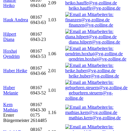
Hauffe
08167
2.09
Heiko
6943-60
heiko.hauffe@vg-zolling.de
08167
Hauk Andrea
1.03
6943-63
finanzen@vg-zolling.de
Hilpert
08167
Diana
6943-23
diana.hilpert@vg-zolling.de
Hoxhaj
08167
1.06
Qendrim
6943-53
qendrim.hoxhaj@vg-zolling.de
08167
Huber Heike
2.01
6943-66
heike.huber@vg-zolling.de
Huber
08167
1.01
Melanie
6943-52
gebuehren.steuern@vg-
zolling.de
Kern
08167
Mathias
6943-30
1.16
Erster
0175
mathias.kern@vg-zolling.de
Bürgermeister
2614485
08167