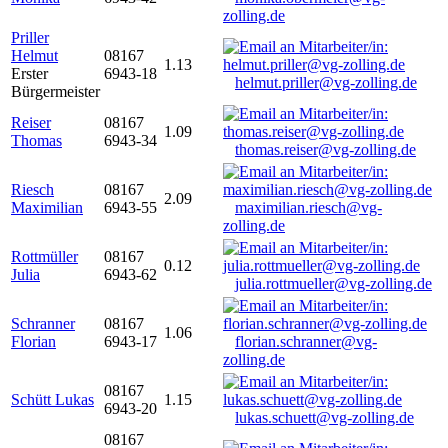
zolling.de
Priller
Helmut
08167
1.13
Erster
6943-18
helmut.priller@vg-zolling.de
Bürgermeister
Reiser
08167
1.09
Thomas
6943-34
thomas.reiser@vg-zolling.de
Riesch
08167
2.09
Maximilian
6943-55
maximilian.riesch@vg-
zolling.de
Rottmüller
08167
0.12
Julia
6943-62
julia.rottmueller@vg-zolling.de
Schranner
08167
1.06
Florian
6943-17
florian.schranner@vg-
zolling.de
08167
Schütt Lukas
1.15
6943-20
lukas.schuett@vg-zolling.de
08167