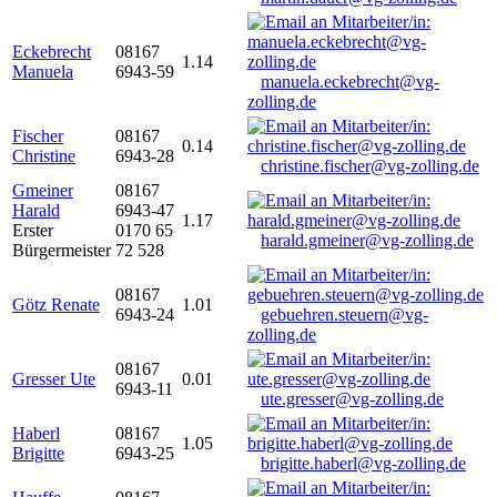
Eckebrecht
08167
1.14
Manuela
6943-59
manuela.eckebrecht@vg-
zolling.de
Fischer
08167
0.14
Christine
6943-28
christine.fischer@vg-zolling.de
Gmeiner
08167
Harald
6943-47
1.17
Erster
0170 65
harald.gmeiner@vg-zolling.de
Bürgermeister
72 528
08167
Götz Renate
1.01
6943-24
gebuehren.steuern@vg-
zolling.de
08167
Gresser Ute
0.01
6943-11
ute.gresser@vg-zolling.de
Haberl
08167
1.05
Brigitte
6943-25
brigitte.haberl@vg-zolling.de