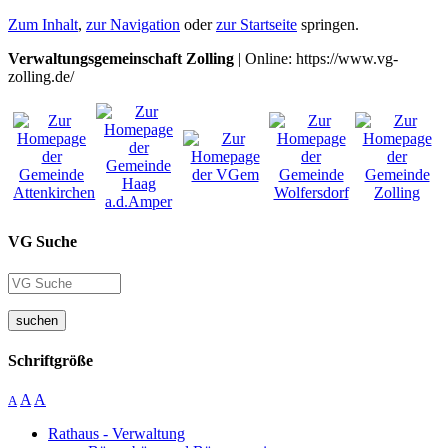
Zum Inhalt
,
zur Navigation
oder
zur Startseite
springen.
Verwaltungsgemeinschaft Zolling
| Online: https://www.vg-
zolling.de/
VG Suche
suchen
Schriftgröße
A
A
A
Rathaus - Verwaltung