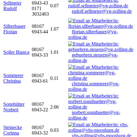
Sellmeier
6943-43
0.07
Rudolf
0171
rudolf.sellmeier@vg-zolling.de
3032403
Silberbauer
08167
1.07
Florian
6943-44
florian.silberbauer@vg-
zolling.de
08167
Soller Bianca
1.01
6943-33
gebuehren.steuern@vg-
zolling.de
Sommerer
08167
0.11
Christina
6943-61
christina.sommerer@vg-
zolling.de
Sonnhütter
08167
2.06
Norbert
6943-22
norbert.sonnhuetter@vg-
zolling.de
Steinecke
08167
0.03
Corinna
6943-32
vhs-zolling@vhs-moosburg.de