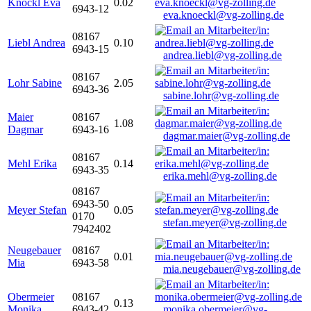
Knöckl Eva
0.02
6943-12
eva.knoeckl@vg-zolling.de
08167
Liebl Andrea
0.10
6943-15
andrea.liebl@vg-zolling.de
08167
Lohr Sabine
2.05
6943-36
sabine.lohr@vg-zolling.de
Maier
08167
1.08
Dagmar
6943-16
dagmar.maier@vg-zolling.de
08167
Mehl Erika
0.14
6943-35
erika.mehl@vg-zolling.de
08167
6943-50
Meyer Stefan
0.05
0170
stefan.meyer@vg-zolling.de
7942402
Neugebauer
08167
0.01
Mia
6943-58
mia.neugebauer@vg-zolling.de
Obermeier
08167
0.13
Monika
6943-42
monika.obermeier@vg-