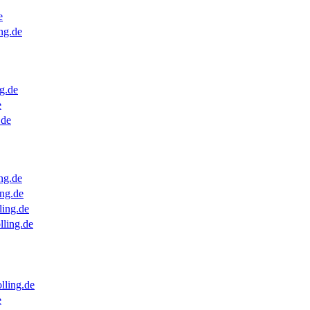
e
ng.de
g.de
e
.de
ng.de
ng.de
ling.de
lling.de
lling.de
e