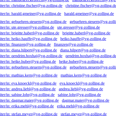
christine.fischer@vg-zolling.d
harald.gmeiner@vg-zolling.de
gebuehren.steuern@vg-zolli
ute.gresser@vg-zolling.de
brigitte.haberl@vg-zolling.de
heiko.hauffe@vg-zolling.de
finanzen@vg-zolling.de
diana.hilpert@vg-zolling.de
qendrim.hoxhaj@vg-zolling.d
heike.huber@vg-zolling.de
gebuehren.steuern@vg-zolli
mathias.kern@vg-zolling.de
eva.knoeckl@vg-zolling.de
andrea.liebl@vg-zolling.de
sabine.lohr@vg-zolling.de
dagmar.maier@vg-zolling.de
erika.mehl@vg-zolling.de
stefan.meyer@vg-zolling.de