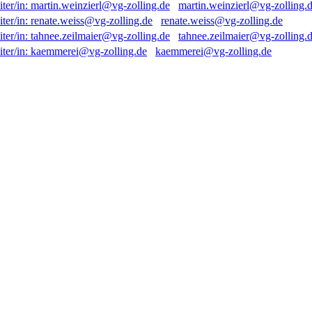
martin.weinzierl@vg-zolling.
renate.weiss@vg-zolling.de
tahnee.zeilmaier@vg-zolling.
kaemmerei@vg-zolling.de