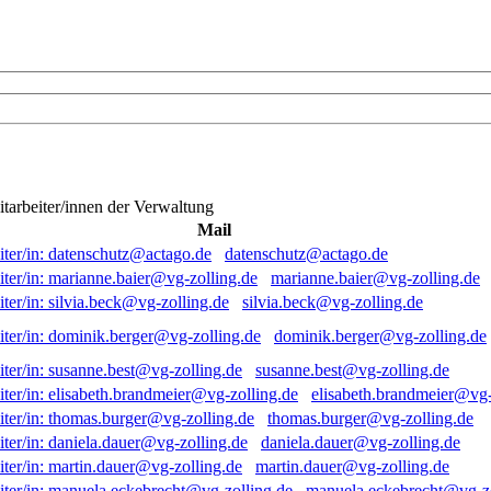
itarbeiter/innen der Verwaltung
Mail
datenschutz@actago.de
marianne.baier@vg-zolling.de
silvia.beck@vg-zolling.de
dominik.berger@vg-zolling.de
susanne.best@vg-zolling.de
elisabeth.brandmeier@vg-
thomas.burger@vg-zolling.de
daniela.dauer@vg-zolling.de
martin.dauer@vg-zolling.de
manuela.eckebrecht@vg-zo