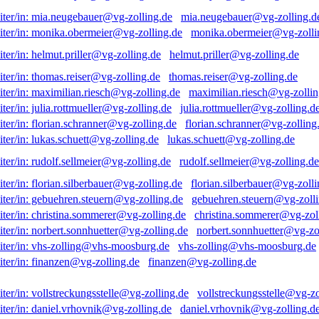
mia.neugebauer@vg-zolling.d
monika.obermeier@vg-zolli
helmut.priller@vg-zolling.de
thomas.reiser@vg-zolling.de
maximilian.riesch@vg-zollin
julia.rottmueller@vg-zolling.d
florian.schranner@vg-zolling
lukas.schuett@vg-zolling.de
rudolf.sellmeier@vg-zolling.de
florian.silberbauer@vg-zolli
gebuehren.steuern@vg-zolli
christina.sommerer@vg-zol
norbert.sonnhuetter@vg-zo
vhs-zolling@vhs-moosburg.de
finanzen@vg-zolling.de
vollstreckungsstelle@vg-zo
daniel.vrhovnik@vg-zolling.d