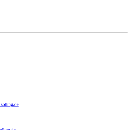
zolling.de
lling.de