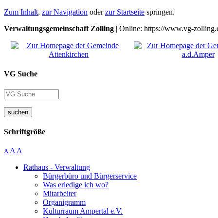
Zum Inhalt
,
zur Navigation
oder
zur Startseite
springen.
Verwaltungsgemeinschaft Zolling
| Online: https://www.vg-zolling.
VG Suche
suchen
Schriftgröße
A
A
A
Rathaus - Verwaltung
Bürgerbüro und Bürgerservice
Was erledige ich wo?
Mitarbeiter
Organigramm
Kulturraum Ampertal e.V.