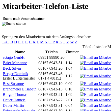
Mitarbeiter-Telefon-Liste
Sprung zu den Mitarbeitern mit dem Anfangsbuchstaben:
a
B
D
E
F
G
H
K
L
M
N
O
P
R
S
T
V
W
Z
Telefonliste der M
Name
Telefon
Zimmer
actago GmbH
09951 99990-20
Baier Marianne
08167 6943-51
1.14
Beck Silvia
08167 6943-26
1.04
Berger Dominik
08167 6943-46
1.12
Erster Bürgermeister
0171 4788152
Best Susanne
08167 6943-19
0.09
Brandmeier Elisabeth
08167 6943-13
0.10
Burger Thomas
08167 6943-21
1.09
Dauer Daniela
08167 6943-27
2.01
Dauer Martin
08167 6943-31
0.04
Eckebrecht Manuela
08167 6943-59
1.14