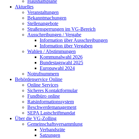
Haushaltspläne
Aktuelles
Veranstaltungen
Bekanntmachungen
Stellenangebote
Straßensperrungen im VG-Bereich
Ausschreibungen / Vergabe
Information über Ausschreibungen
Information über Vergaben
Wahlen / Abstimmungen
Kommunalwahl 2026
Bundestagswahl 2025
Europawahl 2024
Notrufnummern
Behördenservice Online
Online Services
Sicheres Kontaktformular
Fundbüro online
Ratsinformationssystem
Beschwerdemanagement
SEPA Lastschriftmandat
Über die VG-Zolling
Gemeinschaftsversammlung
Verbandsräte
Satzungen