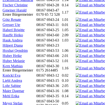
Fischer Christine
08167 6943-28
0.14
Gmeiner Harald
08167 6943-47
1.17
Erster Bürgermeister
0170 65 72 528
Götz Renate
08167 6943-24
1.01
Gresser Ute
08167 6943-11
0.01
Haberl Brigitte
08167 6943-25
1.05
Hauffe Heiko
08167 6943-60
2.09
Hauk Andrea
08167 6943-63
1.03
Hilpert Diana
08167 6943-23
Hoxhaj Qendrim
08167 6943-53
1.06
Huber Heike
08167 6943-66
2.01
Huber Melanie
08167 6943-52
1.01
Kern Mathias
08167 6943-30
1.16
Erster Bürgermeister
0175 2614485
Knöckl Eva
08167 6943-12
0.02
Liebl Andrea
08167 6943-15
0.10
Lohr Sabine
08167 6943-36
2.05
Maier Dagmar
08167 6943-16
1.08
Mehl Erika
08167 6943-35
0.14
08167 6943-50
Meyer Stefan
0.05