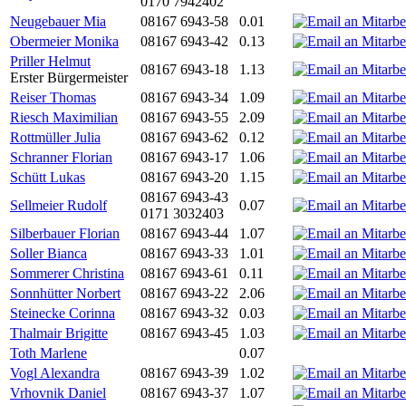
0170 7942402
Neugebauer Mia
08167 6943-58
0.01
Obermeier Monika
08167 6943-42
0.13
Priller Helmut
08167 6943-18
1.13
Erster Bürgermeister
Reiser Thomas
08167 6943-34
1.09
Riesch Maximilian
08167 6943-55
2.09
Rottmüller Julia
08167 6943-62
0.12
Schranner Florian
08167 6943-17
1.06
Schütt Lukas
08167 6943-20
1.15
08167 6943-43
Sellmeier Rudolf
0.07
0171 3032403
Silberbauer Florian
08167 6943-44
1.07
Soller Bianca
08167 6943-33
1.01
Sommerer Christina
08167 6943-61
0.11
Sonnhütter Norbert
08167 6943-22
2.06
Steinecke Corinna
08167 6943-32
0.03
Thalmair Brigitte
08167 6943-45
1.03
Toth Marlene
0.07
Vogl Alexandra
08167 6943-39
1.02
Vrhovnik Daniel
08167 6943-37
1.07