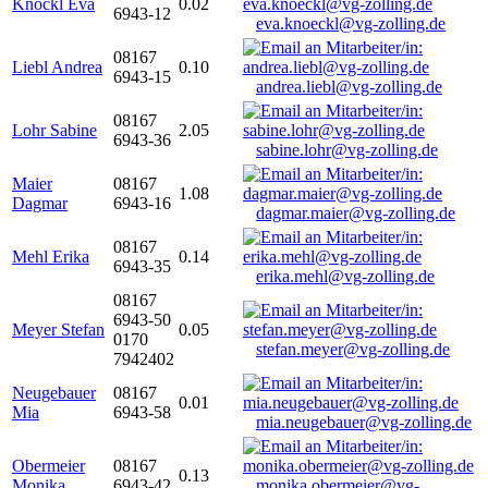
Knöckl Eva
0.02
6943-12
eva.knoeckl@vg-zolling.de
08167
Liebl Andrea
0.10
6943-15
andrea.liebl@vg-zolling.de
08167
Lohr Sabine
2.05
6943-36
sabine.lohr@vg-zolling.de
Maier
08167
1.08
Dagmar
6943-16
dagmar.maier@vg-zolling.de
08167
Mehl Erika
0.14
6943-35
erika.mehl@vg-zolling.de
08167
6943-50
Meyer Stefan
0.05
0170
stefan.meyer@vg-zolling.de
7942402
Neugebauer
08167
0.01
Mia
6943-58
mia.neugebauer@vg-zolling.de
Obermeier
08167
0.13
Monika
6943-42
monika.obermeier@vg-