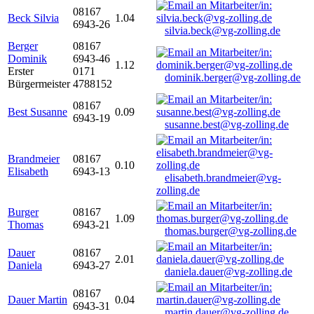
08167
Beck Silvia
1.04
6943-26
silvia.beck@vg-zolling.de
Berger
08167
Dominik
6943-46
1.12
Erster
0171
dominik.berger@vg-zolling.de
Bürgermeister
4788152
08167
Best Susanne
0.09
6943-19
susanne.best@vg-zolling.de
Brandmeier
08167
0.10
Elisabeth
6943-13
elisabeth.brandmeier@vg-
zolling.de
Burger
08167
1.09
Thomas
6943-21
thomas.burger@vg-zolling.de
Dauer
08167
2.01
Daniela
6943-27
daniela.dauer@vg-zolling.de
08167
Dauer Martin
0.04
6943-31
martin.dauer@vg-zolling.de