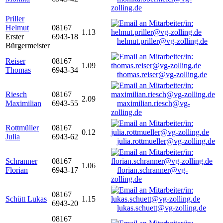
zolling.de
Priller
Helmut
08167
1.13
Erster
6943-18
helmut.priller@vg-zolling.de
Bürgermeister
Reiser
08167
1.09
Thomas
6943-34
thomas.reiser@vg-zolling.de
Riesch
08167
2.09
Maximilian
6943-55
maximilian.riesch@vg-
zolling.de
Rottmüller
08167
0.12
Julia
6943-62
julia.rottmueller@vg-zolling.de
Schranner
08167
1.06
Florian
6943-17
florian.schranner@vg-
zolling.de
08167
Schütt Lukas
1.15
6943-20
lukas.schuett@vg-zolling.de
08167