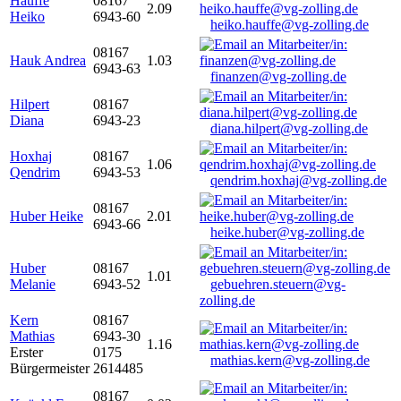
Hauffe
08167
2.09
Heiko
6943-60
heiko.hauffe@vg-zolling.de
08167
Hauk Andrea
1.03
6943-63
finanzen@vg-zolling.de
Hilpert
08167
Diana
6943-23
diana.hilpert@vg-zolling.de
Hoxhaj
08167
1.06
Qendrim
6943-53
qendrim.hoxhaj@vg-zolling.de
08167
Huber Heike
2.01
6943-66
heike.huber@vg-zolling.de
Huber
08167
1.01
Melanie
6943-52
gebuehren.steuern@vg-
zolling.de
Kern
08167
Mathias
6943-30
1.16
Erster
0175
mathias.kern@vg-zolling.de
Bürgermeister
2614485
08167