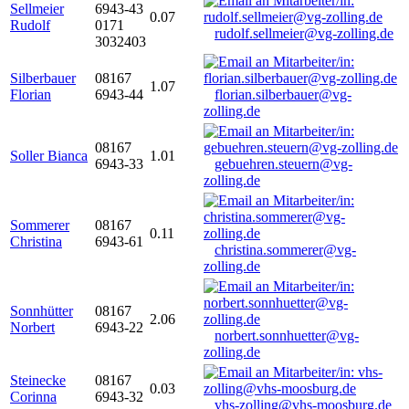
Sellmeier
6943-43
0.07
Rudolf
0171
rudolf.sellmeier@vg-zolling.de
3032403
Silberbauer
08167
1.07
Florian
6943-44
florian.silberbauer@vg-
zolling.de
08167
Soller Bianca
1.01
6943-33
gebuehren.steuern@vg-
zolling.de
Sommerer
08167
0.11
Christina
6943-61
christina.sommerer@vg-
zolling.de
Sonnhütter
08167
2.06
Norbert
6943-22
norbert.sonnhuetter@vg-
zolling.de
Steinecke
08167
0.03
Corinna
6943-32
vhs-zolling@vhs-moosburg.de