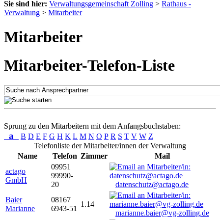
Sie sind hier:
Verwaltungsgemeinschaft Zolling
>
Rathaus -
Verwaltung
>
Mitarbeiter
Mitarbeiter
Mitarbeiter-Telefon-Liste
Sprung zu den Mitarbeitern mit dem Anfangsbuchstaben:
a
B
D
E
F
G
H
K
L
M
N
O
P
R
S
T
V
W
Z
Telefonliste der Mitarbeiter/innen der Verwaltung
Name
Telefon
Zimmer
Mail
09951
actago
99990-
GmbH
20
datenschutz@actago.de
Baier
08167
1.14
Marianne
6943-51
marianne.baier@vg-zolling.de