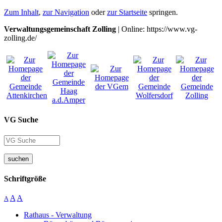
Zum Inhalt
,
zur Navigation
oder
zur Startseite
springen.
Verwaltungsgemeinschaft Zolling
| Online: https://www.vg-
zolling.de/
VG Suche
suchen
Schriftgröße
A
A
A
Rathaus - Verwaltung