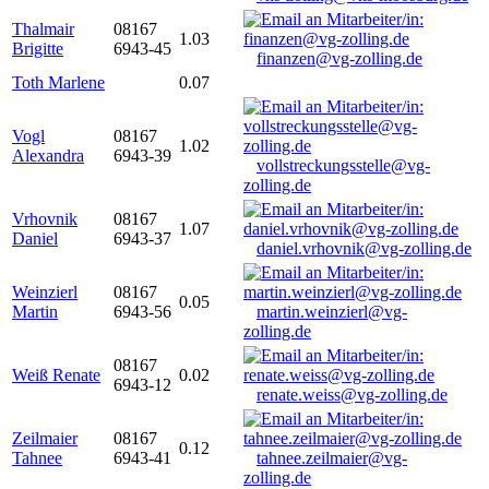
Thalmair
08167
1.03
Brigitte
6943-45
finanzen@vg-zolling.de
Toth Marlene
0.07
Vogl
08167
1.02
Alexandra
6943-39
vollstreckungsstelle@vg-
zolling.de
Vrhovnik
08167
1.07
Daniel
6943-37
daniel.vrhovnik@vg-zolling.de
Weinzierl
08167
0.05
Martin
6943-56
martin.weinzierl@vg-
zolling.de
08167
Weiß Renate
0.02
6943-12
renate.weiss@vg-zolling.de
Zeilmaier
08167
0.12
Tahnee
6943-41
tahnee.zeilmaier@vg-
zolling.de