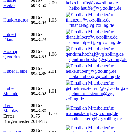
Hauffe
08167
2.09
Heiko
6943-60
heiko.hauffe@vg-zolling.de
08167
Hauk Andrea
1.03
6943-63
finanzen@vg-zolling.de
Hilpert
08167
Diana
6943-23
diana.hilpert@vg-zolling.de
Hoxhaj
08167
1.06
Qendrim
6943-53
qendrim.hoxhaj@vg-zolling.de
08167
Huber Heike
2.01
6943-66
heike.huber@vg-zolling.de
Huber
08167
1.01
Melanie
6943-52
gebuehren.steuern@vg-
zolling.de
Kern
08167
Mathias
6943-30
1.16
Erster
0175
mathias.kern@vg-zolling.de
Bürgermeister
2614485
08167