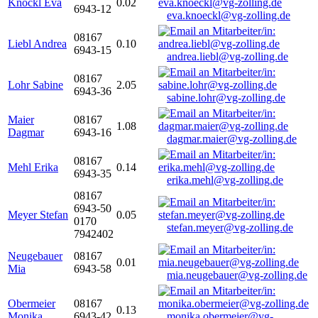
Knöckl Eva
0.02
6943-12
eva.knoeckl@vg-zolling.de
08167
Liebl Andrea
0.10
6943-15
andrea.liebl@vg-zolling.de
08167
Lohr Sabine
2.05
6943-36
sabine.lohr@vg-zolling.de
Maier
08167
1.08
Dagmar
6943-16
dagmar.maier@vg-zolling.de
08167
Mehl Erika
0.14
6943-35
erika.mehl@vg-zolling.de
08167
6943-50
Meyer Stefan
0.05
0170
stefan.meyer@vg-zolling.de
7942402
Neugebauer
08167
0.01
Mia
6943-58
mia.neugebauer@vg-zolling.de
Obermeier
08167
0.13
Monika
6943-42
monika.obermeier@vg-