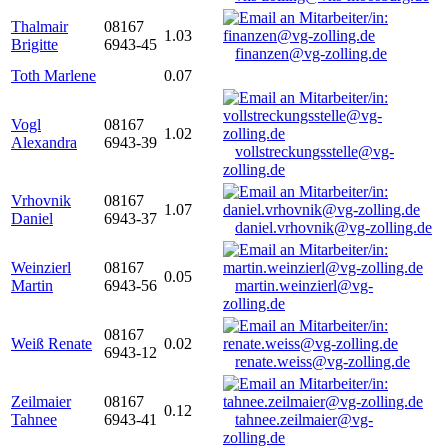
Thalmair
08167
1.03
Brigitte
6943-45
finanzen@vg-zolling.de
Toth Marlene
0.07
Vogl
08167
1.02
Alexandra
6943-39
vollstreckungsstelle@vg-
zolling.de
Vrhovnik
08167
1.07
Daniel
6943-37
daniel.vrhovnik@vg-zolling.de
Weinzierl
08167
0.05
Martin
6943-56
martin.weinzierl@vg-
zolling.de
08167
Weiß Renate
0.02
6943-12
renate.weiss@vg-zolling.de
Zeilmaier
08167
0.12
Tahnee
6943-41
tahnee.zeilmaier@vg-
zolling.de