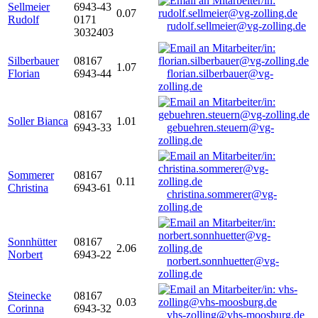
Sellmeier
6943-43
0.07
Rudolf
0171
rudolf.sellmeier@vg-zolling.de
3032403
Silberbauer
08167
1.07
Florian
6943-44
florian.silberbauer@vg-
zolling.de
08167
Soller Bianca
1.01
6943-33
gebuehren.steuern@vg-
zolling.de
Sommerer
08167
0.11
Christina
6943-61
christina.sommerer@vg-
zolling.de
Sonnhütter
08167
2.06
Norbert
6943-22
norbert.sonnhuetter@vg-
zolling.de
Steinecke
08167
0.03
Corinna
6943-32
vhs-zolling@vhs-moosburg.de