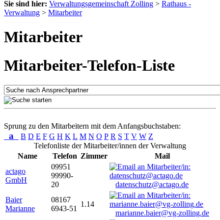
Sie sind hier:
Verwaltungsgemeinschaft Zolling
>
Rathaus -
Verwaltung
>
Mitarbeiter
Mitarbeiter
Mitarbeiter-Telefon-Liste
Sprung zu den Mitarbeitern mit dem Anfangsbuchstaben:
a
B
D
E
F
G
H
K
L
M
N
O
P
R
S
T
V
W
Z
Telefonliste der Mitarbeiter/innen der Verwaltung
Name
Telefon
Zimmer
Mail
09951
actago
99990-
GmbH
20
datenschutz@actago.de
Baier
08167
1.14
Marianne
6943-51
marianne.baier@vg-zolling.de