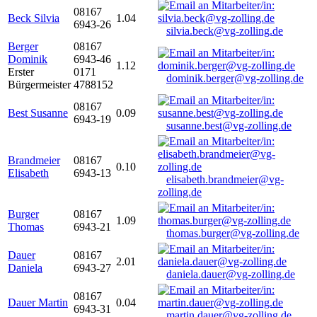
08167
Beck Silvia
1.04
6943-26
silvia.beck@vg-zolling.de
Berger
08167
Dominik
6943-46
1.12
Erster
0171
dominik.berger@vg-zolling.de
Bürgermeister
4788152
08167
Best Susanne
0.09
6943-19
susanne.best@vg-zolling.de
Brandmeier
08167
0.10
Elisabeth
6943-13
elisabeth.brandmeier@vg-
zolling.de
Burger
08167
1.09
Thomas
6943-21
thomas.burger@vg-zolling.de
Dauer
08167
2.01
Daniela
6943-27
daniela.dauer@vg-zolling.de
08167
Dauer Martin
0.04
6943-31
martin.dauer@vg-zolling.de