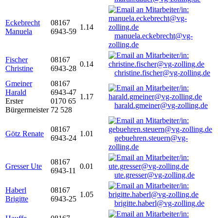
Eckebrecht
08167
1.14
Manuela
6943-59
manuela.eckebrecht@vg-
zolling.de
Fischer
08167
0.14
Christine
6943-28
christine.fischer@vg-zolling.de
Gmeiner
08167
Harald
6943-47
1.17
Erster
0170 65
harald.gmeiner@vg-zolling.de
Bürgermeister
72 528
08167
Götz Renate
1.01
6943-24
gebuehren.steuern@vg-
zolling.de
08167
Gresser Ute
0.01
6943-11
ute.gresser@vg-zolling.de
Haberl
08167
1.05
Brigitte
6943-25
brigitte.haberl@vg-zolling.de