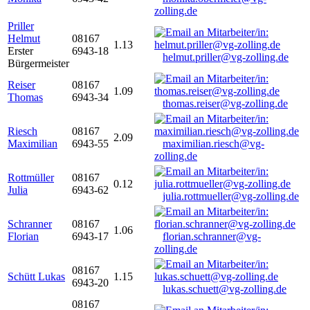
zolling.de
Priller
Helmut
08167
1.13
Erster
6943-18
helmut.priller@vg-zolling.de
Bürgermeister
Reiser
08167
1.09
Thomas
6943-34
thomas.reiser@vg-zolling.de
Riesch
08167
2.09
Maximilian
6943-55
maximilian.riesch@vg-
zolling.de
Rottmüller
08167
0.12
Julia
6943-62
julia.rottmueller@vg-zolling.de
Schranner
08167
1.06
Florian
6943-17
florian.schranner@vg-
zolling.de
08167
Schütt Lukas
1.15
6943-20
lukas.schuett@vg-zolling.de
08167