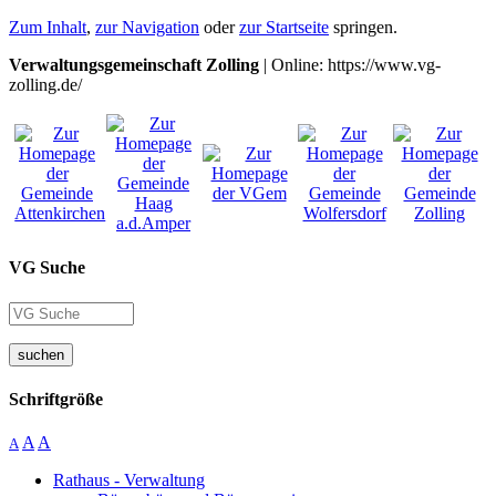
Zum Inhalt
,
zur Navigation
oder
zur Startseite
springen.
Verwaltungsgemeinschaft Zolling
| Online: https://www.vg-
zolling.de/
VG Suche
suchen
Schriftgröße
A
A
A
Rathaus - Verwaltung