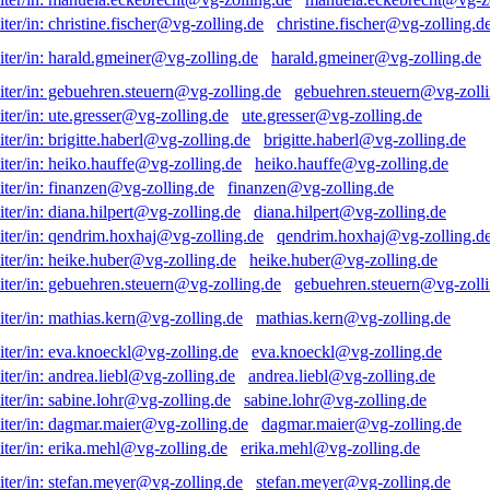
christine.fischer@vg-zolling.d
harald.gmeiner@vg-zolling.de
gebuehren.steuern@vg-zolli
ute.gresser@vg-zolling.de
brigitte.haberl@vg-zolling.de
heiko.hauffe@vg-zolling.de
finanzen@vg-zolling.de
diana.hilpert@vg-zolling.de
qendrim.hoxhaj@vg-zolling.d
heike.huber@vg-zolling.de
gebuehren.steuern@vg-zolli
mathias.kern@vg-zolling.de
eva.knoeckl@vg-zolling.de
andrea.liebl@vg-zolling.de
sabine.lohr@vg-zolling.de
dagmar.maier@vg-zolling.de
erika.mehl@vg-zolling.de
stefan.meyer@vg-zolling.de