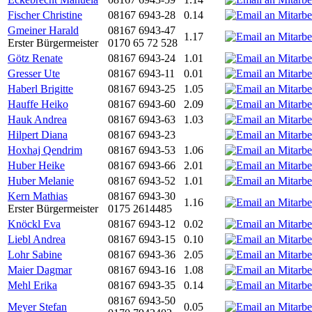
Fischer Christine
08167 6943-28
0.14
Gmeiner Harald
08167 6943-47
1.17
Erster Bürgermeister
0170 65 72 528
Götz Renate
08167 6943-24
1.01
Gresser Ute
08167 6943-11
0.01
Haberl Brigitte
08167 6943-25
1.05
Hauffe Heiko
08167 6943-60
2.09
Hauk Andrea
08167 6943-63
1.03
Hilpert Diana
08167 6943-23
Hoxhaj Qendrim
08167 6943-53
1.06
Huber Heike
08167 6943-66
2.01
Huber Melanie
08167 6943-52
1.01
Kern Mathias
08167 6943-30
1.16
Erster Bürgermeister
0175 2614485
Knöckl Eva
08167 6943-12
0.02
Liebl Andrea
08167 6943-15
0.10
Lohr Sabine
08167 6943-36
2.05
Maier Dagmar
08167 6943-16
1.08
Mehl Erika
08167 6943-35
0.14
08167 6943-50
Meyer Stefan
0.05