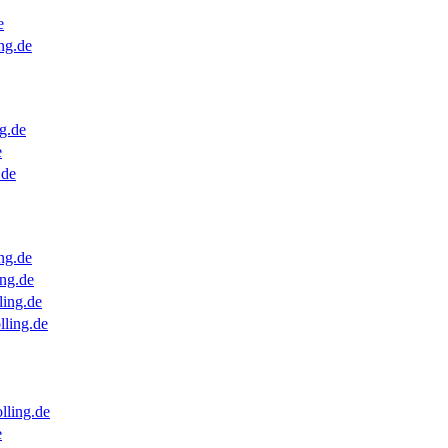
e
ng.de
g.de
e
.de
ng.de
ng.de
ling.de
lling.de
lling.de
e