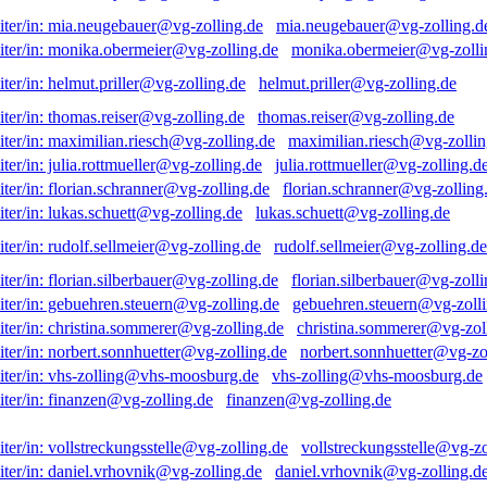
mia.neugebauer@vg-zolling.d
monika.obermeier@vg-zolli
helmut.priller@vg-zolling.de
thomas.reiser@vg-zolling.de
maximilian.riesch@vg-zollin
julia.rottmueller@vg-zolling.d
florian.schranner@vg-zolling
lukas.schuett@vg-zolling.de
rudolf.sellmeier@vg-zolling.de
florian.silberbauer@vg-zolli
gebuehren.steuern@vg-zolli
christina.sommerer@vg-zol
norbert.sonnhuetter@vg-zo
vhs-zolling@vhs-moosburg.de
finanzen@vg-zolling.de
vollstreckungsstelle@vg-zo
daniel.vrhovnik@vg-zolling.d