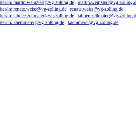
martin.weinzierl@vg-zolling.
renate.weiss@vg-zolling.de
tahnee.zeilmaier@vg-zolling.
kaemmerei@vg-zolling.de