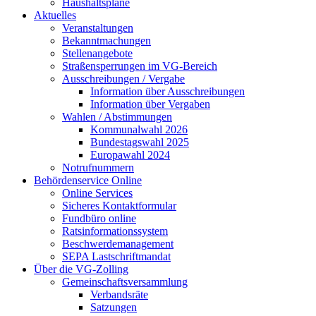
Haushaltspläne
Aktuelles
Veranstaltungen
Bekanntmachungen
Stellenangebote
Straßensperrungen im VG-Bereich
Ausschreibungen / Vergabe
Information über Ausschreibungen
Information über Vergaben
Wahlen / Abstimmungen
Kommunalwahl 2026
Bundestagswahl 2025
Europawahl 2024
Notrufnummern
Behördenservice Online
Online Services
Sicheres Kontaktformular
Fundbüro online
Ratsinformationssystem
Beschwerdemanagement
SEPA Lastschriftmandat
Über die VG-Zolling
Gemeinschaftsversammlung
Verbandsräte
Satzungen