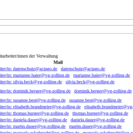
itarbeiter/innen der Verwaltung
Mail
datenschutz@actago.de
marianne.baier@vg-zolling.de
silvia.beck@vg-zolling.de
dominik.berger@vg-zolling.de
susanne.best@vg-zolling.de
elisabeth.brandmeier@vg-
thomas.burger@vg-zolling.de
daniela.dauer@vg-zolling.de
martin.dauer@vg-zolling.de
manuela.eckebrecht@vg-zo