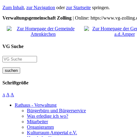
Zum Inhalt
,
zur Navigation
oder
zur Startseite
springen.
Verwaltungsgemeinschaft Zolling
| Online: https://www.vg-zolling.
VG Suche
suchen
Schriftgröße
A
A
A
Rathaus - Verwaltung
Bürgerbüro und Bürgerservice
Was erledige ich wo?
Mitarbeiter
Organigramm
Kulturraum Ampertal e.V.