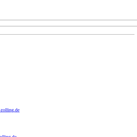
zolling.de
lling.de