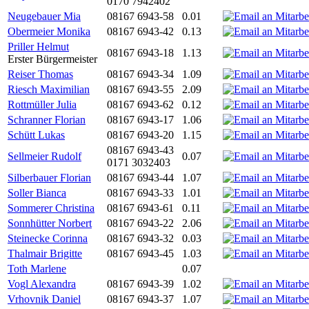
0170 7942402
Neugebauer Mia
08167 6943-58
0.01
Obermeier Monika
08167 6943-42
0.13
Priller Helmut
08167 6943-18
1.13
Erster Bürgermeister
Reiser Thomas
08167 6943-34
1.09
Riesch Maximilian
08167 6943-55
2.09
Rottmüller Julia
08167 6943-62
0.12
Schranner Florian
08167 6943-17
1.06
Schütt Lukas
08167 6943-20
1.15
08167 6943-43
Sellmeier Rudolf
0.07
0171 3032403
Silberbauer Florian
08167 6943-44
1.07
Soller Bianca
08167 6943-33
1.01
Sommerer Christina
08167 6943-61
0.11
Sonnhütter Norbert
08167 6943-22
2.06
Steinecke Corinna
08167 6943-32
0.03
Thalmair Brigitte
08167 6943-45
1.03
Toth Marlene
0.07
Vogl Alexandra
08167 6943-39
1.02
Vrhovnik Daniel
08167 6943-37
1.07