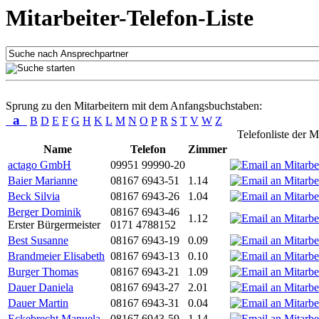
Mitarbeiter-Telefon-Liste
Sprung zu den Mitarbeitern mit dem Anfangsbuchstaben:
a
B
D
E
F
G
H
K
L
M
N
O
P
R
S
T
V
W
Z
Telefonliste der M
Name
Telefon
Zimmer
actago GmbH
09951 99990-20
Baier Marianne
08167 6943-51
1.14
Beck Silvia
08167 6943-26
1.04
Berger Dominik
08167 6943-46
1.12
Erster Bürgermeister
0171 4788152
Best Susanne
08167 6943-19
0.09
Brandmeier Elisabeth
08167 6943-13
0.10
Burger Thomas
08167 6943-21
1.09
Dauer Daniela
08167 6943-27
2.01
Dauer Martin
08167 6943-31
0.04
Eckebrecht Manuela
08167 6943-59
1.14