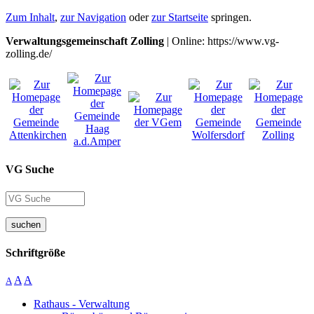
Zum Inhalt
,
zur Navigation
oder
zur Startseite
springen.
Verwaltungsgemeinschaft Zolling
| Online: https://www.vg-
zolling.de/
VG Suche
suchen
Schriftgröße
A
A
A
Rathaus - Verwaltung