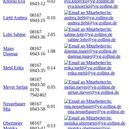
Knöckl Eva
0.02
6943-12
eva.knoeckl@vg-zolling.de
08167
Liebl Andrea
0.10
6943-15
andrea.liebl@vg-zolling.de
08167
Lohr Sabine
2.05
6943-36
sabine.lohr@vg-zolling.de
Maier
08167
1.08
Dagmar
6943-16
dagmar.maier@vg-zolling.de
08167
Mehl Erika
0.14
6943-35
erika.mehl@vg-zolling.de
08167
6943-50
Meyer Stefan
0.05
0170
stefan.meyer@vg-zolling.de
7942402
Neugebauer
08167
0.01
Mia
6943-58
mia.neugebauer@vg-zolling.de
Obermeier
08167
0.13
Monika
6943-42
monika.obermeier@vg-