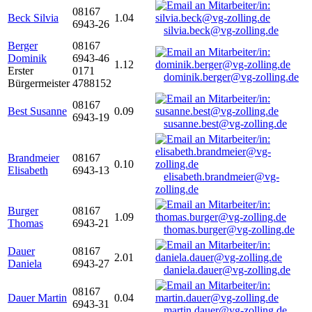
08167
Beck Silvia
1.04
6943-26
silvia.beck@vg-zolling.de
Berger
08167
Dominik
6943-46
1.12
Erster
0171
dominik.berger@vg-zolling.de
Bürgermeister
4788152
08167
Best Susanne
0.09
6943-19
susanne.best@vg-zolling.de
Brandmeier
08167
0.10
Elisabeth
6943-13
elisabeth.brandmeier@vg-
zolling.de
Burger
08167
1.09
Thomas
6943-21
thomas.burger@vg-zolling.de
Dauer
08167
2.01
Daniela
6943-27
daniela.dauer@vg-zolling.de
08167
Dauer Martin
0.04
6943-31
martin.dauer@vg-zolling.de