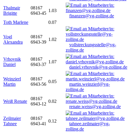
Thalmair
08167
1.03
Brigitte
6943-45
finanzen@vg-zolling.de
Toth Marlene
0.07
Vogl
08167
1.02
Alexandra
6943-39
vollstreckungsstelle@vg-
zolling.de
Vrhovnik
08167
1.07
Daniel
6943-37
daniel.vrhovnik@vg-zolling.de
Weinzierl
08167
0.05
Martin
6943-56
martin.weinzierl@vg-
zolling.de
08167
Weiß Renate
0.02
6943-12
renate.weiss@vg-zolling.de
Zeilmaier
08167
0.12
Tahnee
6943-41
tahnee.zeilmaier@vg-
zolling.de