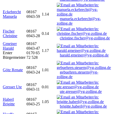
Eckebrecht
08167
1.14
Manuela
6943-59
manuela.eckebrecht@vg-
zolling.de
Fischer
08167
0.14
Christine
6943-28
christine.fischer@vg-zolling.de
Gmeiner
08167
Harald
6943-47
1.17
Erster
0170 65
harald.gmeiner@vg-zolling.de
Bürgermeister
72 528
08167
Götz Renate
1.01
6943-24
gebuehren.steuern@vg-
zolling.de
08167
Gresser Ute
0.01
6943-11
ute.gresser@vg-zolling.de
Haberl
08167
1.05
Brigitte
6943-25
brigitte.haberl@vg-zolling.de