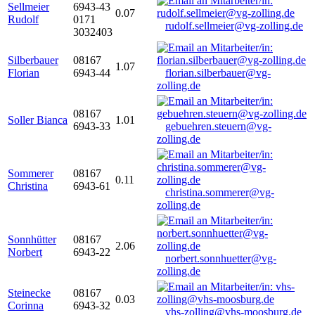
Sellmeier
6943-43
0.07
Rudolf
0171
rudolf.sellmeier@vg-zolling.de
3032403
Silberbauer
08167
1.07
Florian
6943-44
florian.silberbauer@vg-
zolling.de
08167
Soller Bianca
1.01
6943-33
gebuehren.steuern@vg-
zolling.de
Sommerer
08167
0.11
Christina
6943-61
christina.sommerer@vg-
zolling.de
Sonnhütter
08167
2.06
Norbert
6943-22
norbert.sonnhuetter@vg-
zolling.de
Steinecke
08167
0.03
Corinna
6943-32
vhs-zolling@vhs-moosburg.de