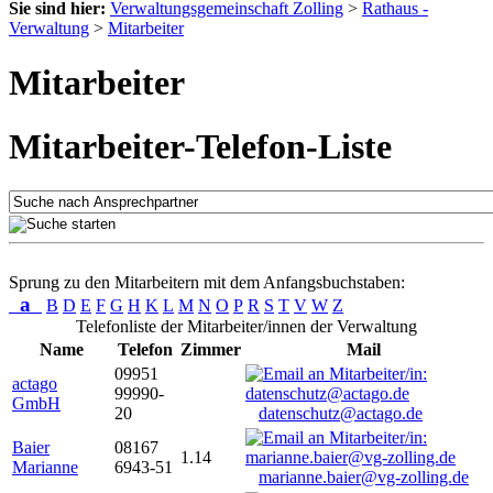
Sie sind hier:
Verwaltungsgemeinschaft Zolling
>
Rathaus -
Verwaltung
>
Mitarbeiter
Mitarbeiter
Mitarbeiter-Telefon-Liste
Sprung zu den Mitarbeitern mit dem Anfangsbuchstaben:
a
B
D
E
F
G
H
K
L
M
N
O
P
R
S
T
V
W
Z
Telefonliste der Mitarbeiter/innen der Verwaltung
Name
Telefon
Zimmer
Mail
09951
actago
99990-
GmbH
20
datenschutz@actago.de
Baier
08167
1.14
Marianne
6943-51
marianne.baier@vg-zolling.de