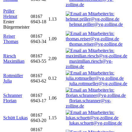
zolling.de
Priller
Helmut
08167
1.13
Erster
6943-18
helmut.priller@vg-zolling.de
Bürgermeister
Reiser
08167
1.09
Thomas
6943-34
thomas.reiser@vg-zolling.de
Riesch
08167
2.09
Maximilian
6943-55
maximilian.riesch@vg-
zolling.de
Rottmüller
08167
0.12
Julia
6943-62
julia.rottmueller@vg-zolling.de
Schranner
08167
1.06
Florian
6943-17
florian.schranner@vg-
zolling.de
08167
Schütt Lukas
1.15
6943-20
lukas.schuett@vg-zolling.de
08167