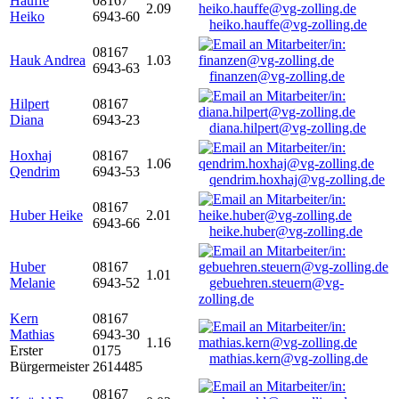
Hauffe
08167
2.09
Heiko
6943-60
heiko.hauffe@vg-zolling.de
08167
Hauk Andrea
1.03
6943-63
finanzen@vg-zolling.de
Hilpert
08167
Diana
6943-23
diana.hilpert@vg-zolling.de
Hoxhaj
08167
1.06
Qendrim
6943-53
qendrim.hoxhaj@vg-zolling.de
08167
Huber Heike
2.01
6943-66
heike.huber@vg-zolling.de
Huber
08167
1.01
Melanie
6943-52
gebuehren.steuern@vg-
zolling.de
Kern
08167
Mathias
6943-30
1.16
Erster
0175
mathias.kern@vg-zolling.de
Bürgermeister
2614485
08167