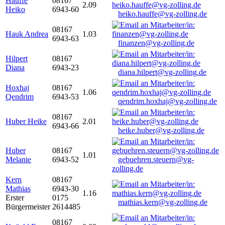
Hauffe
08167
2.09
Heiko
6943-60
heiko.hauffe@vg-zolling.de
08167
Hauk Andrea
1.03
6943-63
finanzen@vg-zolling.de
Hilpert
08167
Diana
6943-23
diana.hilpert@vg-zolling.de
Hoxhaj
08167
1.06
Qendrim
6943-53
qendrim.hoxhaj@vg-zolling.de
08167
Huber Heike
2.01
6943-66
heike.huber@vg-zolling.de
Huber
08167
1.01
Melanie
6943-52
gebuehren.steuern@vg-
zolling.de
Kern
08167
Mathias
6943-30
1.16
Erster
0175
mathias.kern@vg-zolling.de
Bürgermeister
2614485
08167