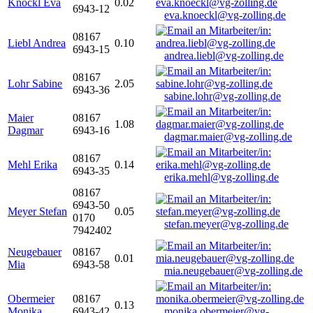
Knöckl Eva
0.02
6943-12
eva.knoeckl@vg-zolling.de
08167
Liebl Andrea
0.10
6943-15
andrea.liebl@vg-zolling.de
08167
Lohr Sabine
2.05
6943-36
sabine.lohr@vg-zolling.de
Maier
08167
1.08
Dagmar
6943-16
dagmar.maier@vg-zolling.de
08167
Mehl Erika
0.14
6943-35
erika.mehl@vg-zolling.de
08167
6943-50
Meyer Stefan
0.05
0170
stefan.meyer@vg-zolling.de
7942402
Neugebauer
08167
0.01
Mia
6943-58
mia.neugebauer@vg-zolling.de
Obermeier
08167
0.13
Monika
6943-42
monika.obermeier@vg-