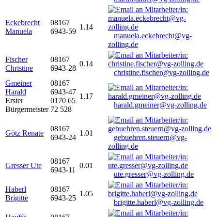
Eckebrecht
08167
1.14
Manuela
6943-59
manuela.eckebrecht@vg-
zolling.de
Fischer
08167
0.14
Christine
6943-28
christine.fischer@vg-zolling.de
Gmeiner
08167
Harald
6943-47
1.17
Erster
0170 65
harald.gmeiner@vg-zolling.de
Bürgermeister
72 528
08167
Götz Renate
1.01
6943-24
gebuehren.steuern@vg-
zolling.de
08167
Gresser Ute
0.01
6943-11
ute.gresser@vg-zolling.de
Haberl
08167
1.05
Brigitte
6943-25
brigitte.haberl@vg-zolling.de