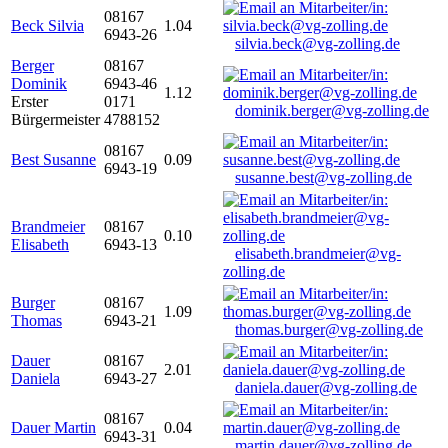
08167
Beck Silvia
1.04
6943-26
silvia.beck@vg-zolling.de
Berger
08167
Dominik
6943-46
1.12
Erster
0171
dominik.berger@vg-zolling.de
Bürgermeister
4788152
08167
Best Susanne
0.09
6943-19
susanne.best@vg-zolling.de
Brandmeier
08167
0.10
Elisabeth
6943-13
elisabeth.brandmeier@vg-
zolling.de
Burger
08167
1.09
Thomas
6943-21
thomas.burger@vg-zolling.de
Dauer
08167
2.01
Daniela
6943-27
daniela.dauer@vg-zolling.de
08167
Dauer Martin
0.04
6943-31
martin.dauer@vg-zolling.de