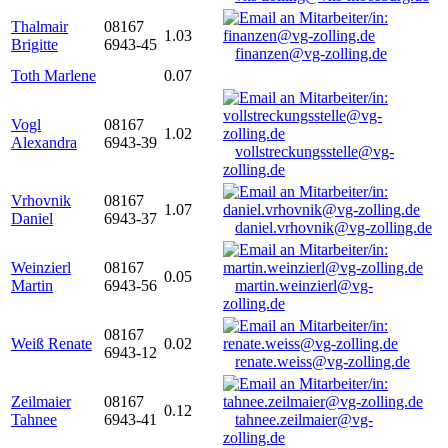
Thalmair
08167
1.03
Brigitte
6943-45
finanzen@vg-zolling.de
Toth Marlene
0.07
Vogl
08167
1.02
Alexandra
6943-39
vollstreckungsstelle@vg-
zolling.de
Vrhovnik
08167
1.07
Daniel
6943-37
daniel.vrhovnik@vg-zolling.de
Weinzierl
08167
0.05
Martin
6943-56
martin.weinzierl@vg-
zolling.de
08167
Weiß Renate
0.02
6943-12
renate.weiss@vg-zolling.de
Zeilmaier
08167
0.12
Tahnee
6943-41
tahnee.zeilmaier@vg-
zolling.de