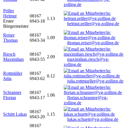
zolling.de
Priller
Helmut
08167
1.13
Erster
6943-18
helmut.priller@vg-zolling.de
Bürgermeister
Reiser
08167
1.09
Thomas
6943-34
thomas.reiser@vg-zolling.de
Riesch
08167
2.09
Maximilian
6943-55
maximilian.riesch@vg-
zolling.de
Rottmüller
08167
0.12
Julia
6943-62
julia.rottmueller@vg-zolling.de
Schranner
08167
1.06
Florian
6943-17
florian.schranner@vg-
zolling.de
08167
Schütt Lukas
1.15
6943-20
lukas.schuett@vg-zolling.de
08167