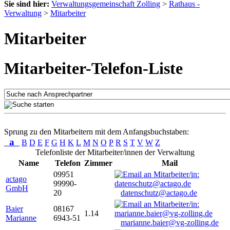
Sie sind hier:
Verwaltungsgemeinschaft Zolling
>
Rathaus -
Verwaltung
>
Mitarbeiter
Mitarbeiter
Mitarbeiter-Telefon-Liste
Sprung zu den Mitarbeitern mit dem Anfangsbuchstaben:
a
B
D
E
F
G
H
K
L
M
N
O
P
R
S
T
V
W
Z
Telefonliste der Mitarbeiter/innen der Verwaltung
Name
Telefon
Zimmer
Mail
09951
actago
99990-
GmbH
20
datenschutz@actago.de
Baier
08167
1.14
Marianne
6943-51
marianne.baier@vg-zolling.de