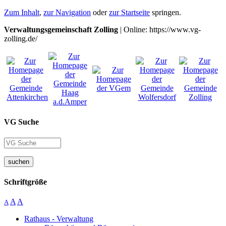
Zum Inhalt
,
zur Navigation
oder
zur Startseite
springen.
Verwaltungsgemeinschaft Zolling
| Online: https://www.vg-
zolling.de/
VG Suche
suchen
Schriftgröße
A
A
A
Rathaus - Verwaltung