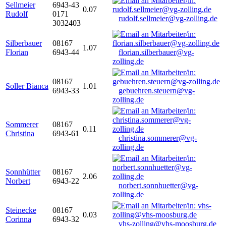
Sellmeier
6943-43
0.07
Rudolf
0171
rudolf.sellmeier@vg-zolling.de
3032403
Silberbauer
08167
1.07
Florian
6943-44
florian.silberbauer@vg-
zolling.de
08167
Soller Bianca
1.01
6943-33
gebuehren.steuern@vg-
zolling.de
Sommerer
08167
0.11
Christina
6943-61
christina.sommerer@vg-
zolling.de
Sonnhütter
08167
2.06
Norbert
6943-22
norbert.sonnhuetter@vg-
zolling.de
Steinecke
08167
0.03
Corinna
6943-32
vhs-zolling@vhs-moosburg.de