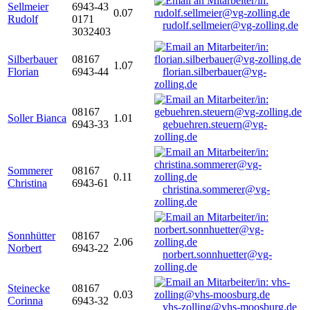
Sellmeier
6943-43
0.07
Rudolf
0171
rudolf.sellmeier@vg-zolling.de
3032403
Silberbauer
08167
1.07
Florian
6943-44
florian.silberbauer@vg-
zolling.de
08167
Soller Bianca
1.01
6943-33
gebuehren.steuern@vg-
zolling.de
Sommerer
08167
0.11
Christina
6943-61
christina.sommerer@vg-
zolling.de
Sonnhütter
08167
2.06
Norbert
6943-22
norbert.sonnhuetter@vg-
zolling.de
Steinecke
08167
0.03
Corinna
6943-32
vhs-zolling@vhs-moosburg.de