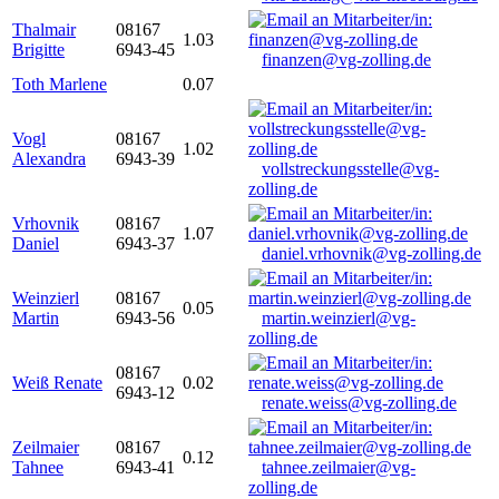
Thalmair
08167
1.03
Brigitte
6943-45
finanzen@vg-zolling.de
Toth Marlene
0.07
Vogl
08167
1.02
Alexandra
6943-39
vollstreckungsstelle@vg-
zolling.de
Vrhovnik
08167
1.07
Daniel
6943-37
daniel.vrhovnik@vg-zolling.de
Weinzierl
08167
0.05
Martin
6943-56
martin.weinzierl@vg-
zolling.de
08167
Weiß Renate
0.02
6943-12
renate.weiss@vg-zolling.de
Zeilmaier
08167
0.12
Tahnee
6943-41
tahnee.zeilmaier@vg-
zolling.de