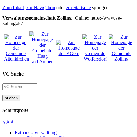
Zum Inhalt
,
zur Navigation
oder
zur Startseite
springen.
Verwaltungsgemeinschaft Zolling
| Online: https://www.vg-
zolling.de/
VG Suche
suchen
Schriftgröße
A
A
A
Rathaus - Verwaltung