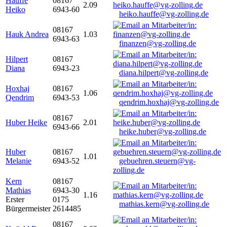
Hauffe
08167
2.09
Heiko
6943-60
heiko.hauffe@vg-zolling.de
08167
Hauk Andrea
1.03
6943-63
finanzen@vg-zolling.de
Hilpert
08167
Diana
6943-23
diana.hilpert@vg-zolling.de
Hoxhaj
08167
1.06
Qendrim
6943-53
qendrim.hoxhaj@vg-zolling.de
08167
Huber Heike
2.01
6943-66
heike.huber@vg-zolling.de
Huber
08167
1.01
Melanie
6943-52
gebuehren.steuern@vg-
zolling.de
Kern
08167
Mathias
6943-30
1.16
Erster
0175
mathias.kern@vg-zolling.de
Bürgermeister
2614485
08167