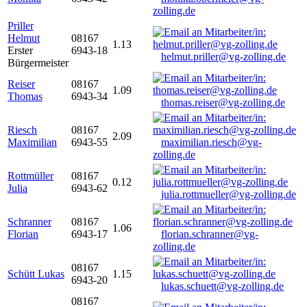
zolling.de
Priller
Helmut
08167
1.13
Erster
6943-18
helmut.priller@vg-zolling.de
Bürgermeister
Reiser
08167
1.09
Thomas
6943-34
thomas.reiser@vg-zolling.de
Riesch
08167
2.09
Maximilian
6943-55
maximilian.riesch@vg-
zolling.de
Rottmüller
08167
0.12
Julia
6943-62
julia.rottmueller@vg-zolling.de
Schranner
08167
1.06
Florian
6943-17
florian.schranner@vg-
zolling.de
08167
Schütt Lukas
1.15
6943-20
lukas.schuett@vg-zolling.de
08167