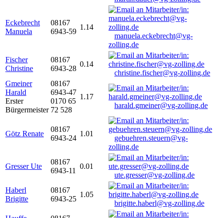
Eckebrecht
08167
1.14
Manuela
6943-59
manuela.eckebrecht@vg-
zolling.de
Fischer
08167
0.14
Christine
6943-28
christine.fischer@vg-zolling.de
Gmeiner
08167
Harald
6943-47
1.17
Erster
0170 65
harald.gmeiner@vg-zolling.de
Bürgermeister
72 528
08167
Götz Renate
1.01
6943-24
gebuehren.steuern@vg-
zolling.de
08167
Gresser Ute
0.01
6943-11
ute.gresser@vg-zolling.de
Haberl
08167
1.05
Brigitte
6943-25
brigitte.haberl@vg-zolling.de