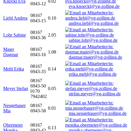
Knöckl Eva
0.02
6943-12
eva.knoeckl@vg-zolling.de
08167
Liebl Andrea
0.10
6943-15
andrea.liebl@vg-zolling.de
08167
Lohr Sabine
2.05
6943-36
sabine.lohr@vg-zolling.de
Maier
08167
1.08
Dagmar
6943-16
dagmar.maier@vg-zolling.de
08167
Mehl Erika
0.14
6943-35
erika.mehl@vg-zolling.de
08167
6943-50
Meyer Stefan
0.05
0170
stefan.meyer@vg-zolling.de
7942402
Neugebauer
08167
0.01
Mia
6943-58
mia.neugebauer@vg-zolling.de
Obermeier
08167
0.13
Monika
6943-42
monika.obermeier@vg-