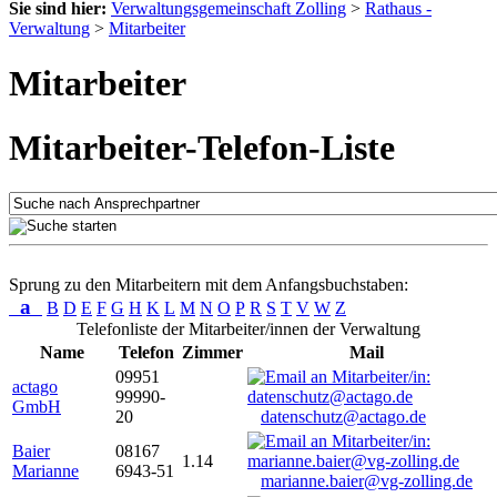
Sie sind hier:
Verwaltungsgemeinschaft Zolling
>
Rathaus -
Verwaltung
>
Mitarbeiter
Mitarbeiter
Mitarbeiter-Telefon-Liste
Sprung zu den Mitarbeitern mit dem Anfangsbuchstaben:
a
B
D
E
F
G
H
K
L
M
N
O
P
R
S
T
V
W
Z
Telefonliste der Mitarbeiter/innen der Verwaltung
Name
Telefon
Zimmer
Mail
09951
actago
99990-
GmbH
20
datenschutz@actago.de
Baier
08167
1.14
Marianne
6943-51
marianne.baier@vg-zolling.de