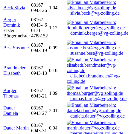
08167
Beck Silvia
1.04
6943-26
silvia.beck@vg-zolling.de
Berger
08167
Dominik
6943-46
1.12
Erster
0171
dominik.berger@vg-zolling.de
Bürgermeister
4788152
08167
Best Susanne
0.09
6943-19
susanne.best@vg-zolling.de
Brandmeier
08167
0.10
Elisabeth
6943-13
elisabeth.brandmeier@vg-
zolling.de
Burger
08167
1.09
Thomas
6943-21
thomas.burger@vg-zolling.de
Dauer
08167
2.01
Daniela
6943-27
daniela.dauer@vg-zolling.de
08167
Dauer Martin
0.04
6943-31
martin.dauer@vg-zolling.de