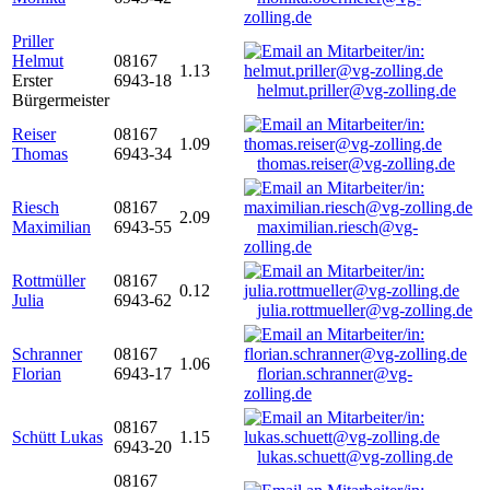
zolling.de
Priller
Helmut
08167
1.13
Erster
6943-18
helmut.priller@vg-zolling.de
Bürgermeister
Reiser
08167
1.09
Thomas
6943-34
thomas.reiser@vg-zolling.de
Riesch
08167
2.09
Maximilian
6943-55
maximilian.riesch@vg-
zolling.de
Rottmüller
08167
0.12
Julia
6943-62
julia.rottmueller@vg-zolling.de
Schranner
08167
1.06
Florian
6943-17
florian.schranner@vg-
zolling.de
08167
Schütt Lukas
1.15
6943-20
lukas.schuett@vg-zolling.de
08167