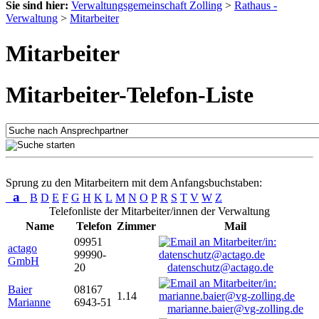
Sie sind hier:
Verwaltungsgemeinschaft Zolling
>
Rathaus -
Verwaltung
>
Mitarbeiter
Mitarbeiter
Mitarbeiter-Telefon-Liste
Sprung zu den Mitarbeitern mit dem Anfangsbuchstaben:
a
B
D
E
F
G
H
K
L
M
N
O
P
R
S
T
V
W
Z
Telefonliste der Mitarbeiter/innen der Verwaltung
Name
Telefon
Zimmer
Mail
09951
actago
99990-
GmbH
20
datenschutz@actago.de
Baier
08167
1.14
Marianne
6943-51
marianne.baier@vg-zolling.de