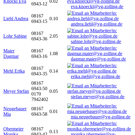
Knöckl Eva
0.02
6943-12
eva.knoeckl@vg-zolling.de
08167
Liebl Andrea
0.10
6943-15
andrea.liebl@vg-zolling.de
08167
Lohr Sabine
2.05
6943-36
sabine.lohr@vg-zolling.de
Maier
08167
1.08
Dagmar
6943-16
dagmar.maier@vg-zolling.de
08167
Mehl Erika
0.14
6943-35
erika.mehl@vg-zolling.de
08167
6943-50
Meyer Stefan
0.05
0170
stefan.meyer@vg-zolling.de
7942402
Neugebauer
08167
0.01
Mia
6943-58
mia.neugebauer@vg-zolling.de
Obermeier
08167
0.13
Monika
6943-42
monika.obermeier@vg-