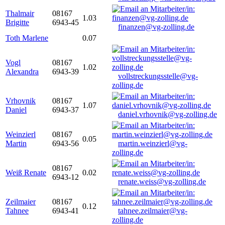
Thalmair
08167
1.03
Brigitte
6943-45
finanzen@vg-zolling.de
Toth Marlene
0.07
Vogl
08167
1.02
Alexandra
6943-39
vollstreckungsstelle@vg-
zolling.de
Vrhovnik
08167
1.07
Daniel
6943-37
daniel.vrhovnik@vg-zolling.de
Weinzierl
08167
0.05
Martin
6943-56
martin.weinzierl@vg-
zolling.de
08167
Weiß Renate
0.02
6943-12
renate.weiss@vg-zolling.de
Zeilmaier
08167
0.12
Tahnee
6943-41
tahnee.zeilmaier@vg-
zolling.de