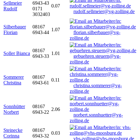
Sellmeier
6943-43
0.07
Rudolf
0171
rudolf.sellmeier@vg-zolling.de
3032403
Silberbauer
08167
1.07
Florian
6943-44
florian.silberbauer@vg-
zolling.de
08167
Soller Bianca
1.01
6943-33
gebuehren.steuern@vg-
zolling.de
Sommerer
08167
0.11
Christina
6943-61
christina.sommerer@vg-
zolling.de
Sonnhütter
08167
2.06
Norbert
6943-22
norbert.sonnhuetter@vg-
zolling.de
Steinecke
08167
0.03
Corinna
6943-32
vhs-zolling@vhs-moosburg.de