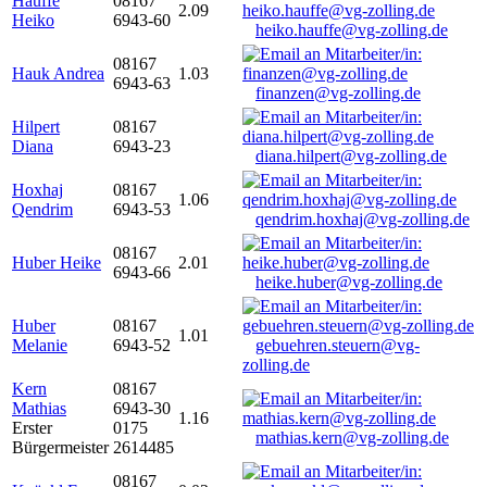
Hauffe
08167
2.09
Heiko
6943-60
heiko.hauffe@vg-zolling.de
08167
Hauk Andrea
1.03
6943-63
finanzen@vg-zolling.de
Hilpert
08167
Diana
6943-23
diana.hilpert@vg-zolling.de
Hoxhaj
08167
1.06
Qendrim
6943-53
qendrim.hoxhaj@vg-zolling.de
08167
Huber Heike
2.01
6943-66
heike.huber@vg-zolling.de
Huber
08167
1.01
Melanie
6943-52
gebuehren.steuern@vg-
zolling.de
Kern
08167
Mathias
6943-30
1.16
Erster
0175
mathias.kern@vg-zolling.de
Bürgermeister
2614485
08167