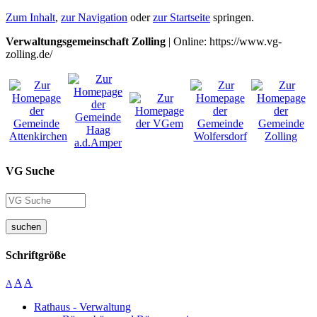
Zum Inhalt
,
zur Navigation
oder
zur Startseite
springen.
Verwaltungsgemeinschaft Zolling
| Online: https://www.vg-
zolling.de/
VG Suche
suchen
Schriftgröße
A
A
A
Rathaus - Verwaltung