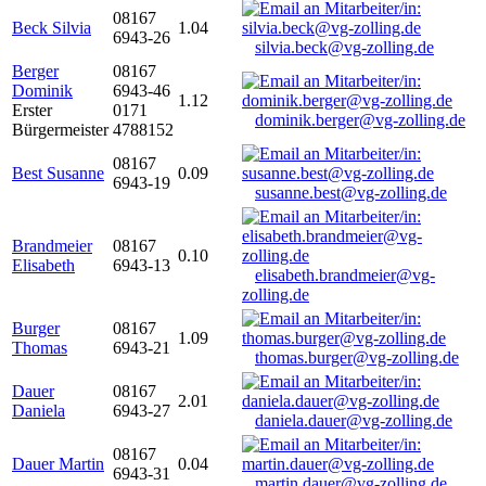
08167
Beck Silvia
1.04
6943-26
silvia.beck@vg-zolling.de
Berger
08167
Dominik
6943-46
1.12
Erster
0171
dominik.berger@vg-zolling.de
Bürgermeister
4788152
08167
Best Susanne
0.09
6943-19
susanne.best@vg-zolling.de
Brandmeier
08167
0.10
Elisabeth
6943-13
elisabeth.brandmeier@vg-
zolling.de
Burger
08167
1.09
Thomas
6943-21
thomas.burger@vg-zolling.de
Dauer
08167
2.01
Daniela
6943-27
daniela.dauer@vg-zolling.de
08167
Dauer Martin
0.04
6943-31
martin.dauer@vg-zolling.de