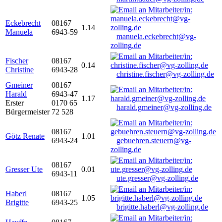
Eckebrecht
08167
1.14
Manuela
6943-59
manuela.eckebrecht@vg-
zolling.de
Fischer
08167
0.14
Christine
6943-28
christine.fischer@vg-zolling.de
Gmeiner
08167
Harald
6943-47
1.17
Erster
0170 65
harald.gmeiner@vg-zolling.de
Bürgermeister
72 528
08167
Götz Renate
1.01
6943-24
gebuehren.steuern@vg-
zolling.de
08167
Gresser Ute
0.01
6943-11
ute.gresser@vg-zolling.de
Haberl
08167
1.05
Brigitte
6943-25
brigitte.haberl@vg-zolling.de