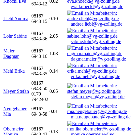
Knöckl Eva
0.02
6943-12
eva.knoeckl@vg-zolling.de
08167
Liebl Andrea
0.10
6943-15
andrea.liebl@vg-zolling.de
08167
Lohr Sabine
2.05
6943-36
sabine.lohr@vg-zolling.de
Maier
08167
1.08
Dagmar
6943-16
dagmar.maier@vg-zolling.de
08167
Mehl Erika
0.14
6943-35
erika.mehl@vg-zolling.de
08167
6943-50
Meyer Stefan
0.05
0170
stefan.meyer@vg-zolling.de
7942402
Neugebauer
08167
0.01
Mia
6943-58
mia.neugebauer@vg-zolling.de
Obermeier
08167
0.13
Monika
6943-42
monika.obermeier@vg-