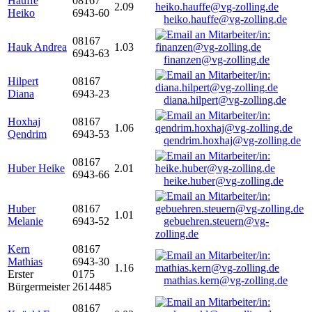
Hauffe
08167
2.09
Heiko
6943-60
heiko.hauffe@vg-zolling.de
08167
Hauk Andrea
1.03
6943-63
finanzen@vg-zolling.de
Hilpert
08167
Diana
6943-23
diana.hilpert@vg-zolling.de
Hoxhaj
08167
1.06
Qendrim
6943-53
qendrim.hoxhaj@vg-zolling.de
08167
Huber Heike
2.01
6943-66
heike.huber@vg-zolling.de
Huber
08167
1.01
Melanie
6943-52
gebuehren.steuern@vg-
zolling.de
Kern
08167
Mathias
6943-30
1.16
Erster
0175
mathias.kern@vg-zolling.de
Bürgermeister
2614485
08167