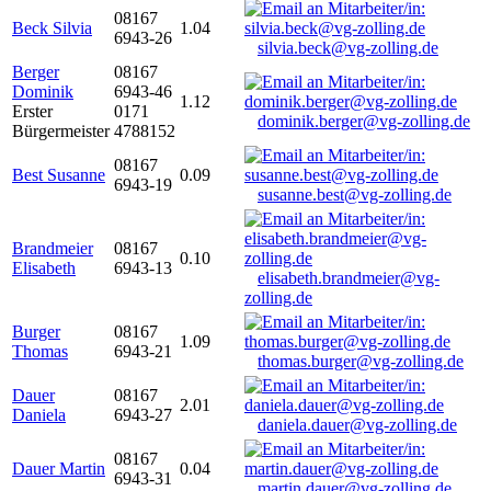
08167
Beck Silvia
1.04
6943-26
silvia.beck@vg-zolling.de
Berger
08167
Dominik
6943-46
1.12
Erster
0171
dominik.berger@vg-zolling.de
Bürgermeister
4788152
08167
Best Susanne
0.09
6943-19
susanne.best@vg-zolling.de
Brandmeier
08167
0.10
Elisabeth
6943-13
elisabeth.brandmeier@vg-
zolling.de
Burger
08167
1.09
Thomas
6943-21
thomas.burger@vg-zolling.de
Dauer
08167
2.01
Daniela
6943-27
daniela.dauer@vg-zolling.de
08167
Dauer Martin
0.04
6943-31
martin.dauer@vg-zolling.de