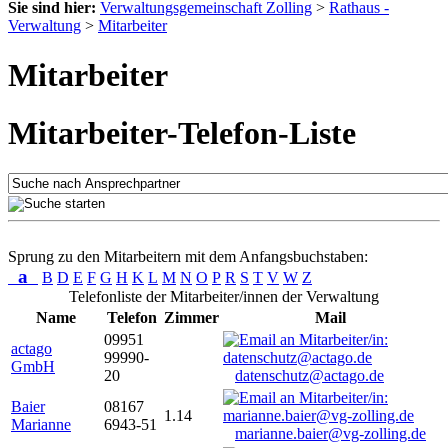
Sie sind hier:
Verwaltungsgemeinschaft Zolling
>
Rathaus -
Verwaltung
>
Mitarbeiter
Mitarbeiter
Mitarbeiter-Telefon-Liste
Sprung zu den Mitarbeitern mit dem Anfangsbuchstaben:
a
B
D
E
F
G
H
K
L
M
N
O
P
R
S
T
V
W
Z
Telefonliste der Mitarbeiter/innen der Verwaltung
Name
Telefon
Zimmer
Mail
09951
actago
99990-
GmbH
20
datenschutz@actago.de
Baier
08167
1.14
Marianne
6943-51
marianne.baier@vg-zolling.de