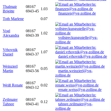
Thalmair
08167
1.03
Brigitte
6943-45
finanzen@vg-zolling.de
Toth Marlene
0.07
Vogl
08167
1.02
Alexandra
6943-39
vollstreckungsstelle@vg-
zolling.de
Vrhovnik
08167
1.07
Daniel
6943-37
daniel.vrhovnik@vg-zolling.de
Weinzierl
08167
0.05
Martin
6943-56
martin.weinzierl@vg-
zolling.de
08167
Weiß Renate
0.02
6943-12
renate.weiss@vg-zolling.de
Zeilmaier
08167
0.12
Tahnee
6943-41
tahnee.zeilmaier@vg-
zolling.de