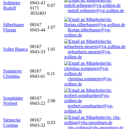
Sellmeier
6943-43
0.07
Rudolf
0171
rudolf.sellmeier@vg-zolling.de
3032403
Silberbauer
08167
1.07
Florian
6943-44
florian.silberbauer@vg-
zolling.de
08167
Soller Bianca
1.01
6943-33
gebuehren.steuern@vg-
zolling.de
Sommerer
08167
0.11
Christina
6943-61
christina.sommerer@vg-
zolling.de
Sonnhütter
08167
2.06
Norbert
6943-22
norbert.sonnhuetter@vg-
zolling.de
Steinecke
08167
0.03
Corinna
6943-32
vhs-zolling@vhs-moosburg.de