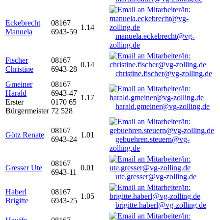
Eckebrecht
08167
1.14
Manuela
6943-59
manuela.eckebrecht@vg-
zolling.de
Fischer
08167
0.14
Christine
6943-28
christine.fischer@vg-zolling.de
Gmeiner
08167
Harald
6943-47
1.17
Erster
0170 65
harald.gmeiner@vg-zolling.de
Bürgermeister
72 528
08167
Götz Renate
1.01
6943-24
gebuehren.steuern@vg-
zolling.de
08167
Gresser Ute
0.01
6943-11
ute.gresser@vg-zolling.de
Haberl
08167
1.05
Brigitte
6943-25
brigitte.haberl@vg-zolling.de