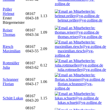
zolling.de
Priller
Helmut
08167
1.13
Erster
6943-18
helmut.priller@vg-zolling.de
Bürgermeister
Reiser
08167
1.09
Thomas
6943-34
thomas.reiser@vg-zolling.de
Riesch
08167
2.09
Maximilian
6943-55
maximilian.riesch@vg-
zolling.de
Rottmüller
08167
0.12
Julia
6943-62
julia.rottmueller@vg-zolling.de
Schranner
08167
1.06
Florian
6943-17
florian.schranner@vg-
zolling.de
08167
Schütt Lukas
1.15
6943-20
lukas.schuett@vg-zolling.de
08167