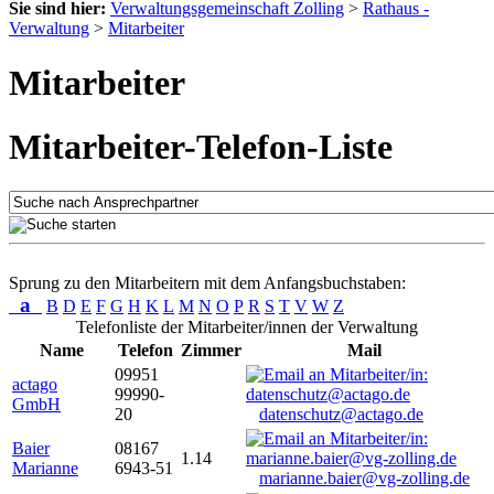
Sie sind hier:
Verwaltungsgemeinschaft Zolling
>
Rathaus -
Verwaltung
>
Mitarbeiter
Mitarbeiter
Mitarbeiter-Telefon-Liste
Sprung zu den Mitarbeitern mit dem Anfangsbuchstaben:
a
B
D
E
F
G
H
K
L
M
N
O
P
R
S
T
V
W
Z
Telefonliste der Mitarbeiter/innen der Verwaltung
Name
Telefon
Zimmer
Mail
09951
actago
99990-
GmbH
20
datenschutz@actago.de
Baier
08167
1.14
Marianne
6943-51
marianne.baier@vg-zolling.de