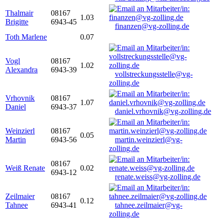
Thalmair
08167
1.03
Brigitte
6943-45
finanzen@vg-zolling.de
Toth Marlene
0.07
Vogl
08167
1.02
Alexandra
6943-39
vollstreckungsstelle@vg-
zolling.de
Vrhovnik
08167
1.07
Daniel
6943-37
daniel.vrhovnik@vg-zolling.de
Weinzierl
08167
0.05
Martin
6943-56
martin.weinzierl@vg-
zolling.de
08167
Weiß Renate
0.02
6943-12
renate.weiss@vg-zolling.de
Zeilmaier
08167
0.12
Tahnee
6943-41
tahnee.zeilmaier@vg-
zolling.de