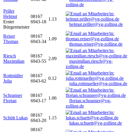
zolling.de
Priller
Helmut
08167
1.13
Erster
6943-18
helmut.priller@vg-zolling.de
Bürgermeister
Reiser
08167
1.09
Thomas
6943-34
thomas.reiser@vg-zolling.de
Riesch
08167
2.09
Maximilian
6943-55
maximilian.riesch@vg-
zolling.de
Rottmüller
08167
0.12
Julia
6943-62
julia.rottmueller@vg-zolling.de
Schranner
08167
1.06
Florian
6943-17
florian.schranner@vg-
zolling.de
08167
Schütt Lukas
1.15
6943-20
lukas.schuett@vg-zolling.de
08167