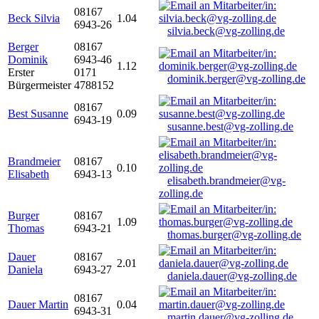
08167
Beck Silvia
1.04
6943-26
silvia.beck@vg-zolling.de
Berger
08167
Dominik
6943-46
1.12
Erster
0171
dominik.berger@vg-zolling.de
Bürgermeister
4788152
08167
Best Susanne
0.09
6943-19
susanne.best@vg-zolling.de
Brandmeier
08167
0.10
Elisabeth
6943-13
elisabeth.brandmeier@vg-
zolling.de
Burger
08167
1.09
Thomas
6943-21
thomas.burger@vg-zolling.de
Dauer
08167
2.01
Daniela
6943-27
daniela.dauer@vg-zolling.de
08167
Dauer Martin
0.04
6943-31
martin.dauer@vg-zolling.de