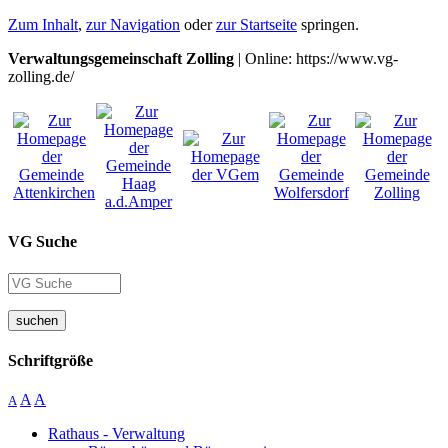
Zum Inhalt
,
zur Navigation
oder
zur Startseite
springen.
Verwaltungsgemeinschaft Zolling
| Online: https://www.vg-
zolling.de/
VG Suche
suchen
Schriftgröße
A
A
A
Rathaus - Verwaltung