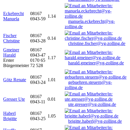
Eckebrecht
08167
1.14
Manuela
6943-59
manuela.eckebrecht@vg-
zolling.de
Fischer
08167
0.14
Christine
6943-28
christine.fischer@vg-zolling.de
Gmeiner
08167
Harald
6943-47
1.17
Erster
0170 65
harald.gmeiner@vg-zolling.de
Bürgermeister
72 528
08167
Götz Renate
1.01
6943-24
gebuehren.steuern@vg-
zolling.de
08167
Gresser Ute
0.01
6943-11
ute.gresser@vg-zolling.de
Haberl
08167
1.05
Brigitte
6943-25
brigitte.haberl@vg-zolling.de