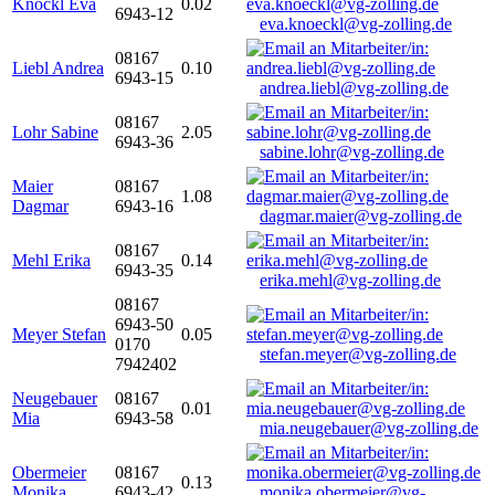
Knöckl Eva
0.02
6943-12
eva.knoeckl@vg-zolling.de
08167
Liebl Andrea
0.10
6943-15
andrea.liebl@vg-zolling.de
08167
Lohr Sabine
2.05
6943-36
sabine.lohr@vg-zolling.de
Maier
08167
1.08
Dagmar
6943-16
dagmar.maier@vg-zolling.de
08167
Mehl Erika
0.14
6943-35
erika.mehl@vg-zolling.de
08167
6943-50
Meyer Stefan
0.05
0170
stefan.meyer@vg-zolling.de
7942402
Neugebauer
08167
0.01
Mia
6943-58
mia.neugebauer@vg-zolling.de
Obermeier
08167
0.13
Monika
6943-42
monika.obermeier@vg-