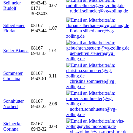
Sellmeier
6943-43
0.07
Rudolf
0171
rudolf.sellmeier@vg-zolling.de
3032403
Silberbauer
08167
1.07
Florian
6943-44
florian.silberbauer@vg-
zolling.de
08167
Soller Bianca
1.01
6943-33
gebuehren.steuern@vg-
zolling.de
Sommerer
08167
0.11
Christina
6943-61
christina.sommerer@vg-
zolling.de
Sonnhütter
08167
2.06
Norbert
6943-22
norbert.sonnhuetter@vg-
zolling.de
Steinecke
08167
0.03
Corinna
6943-32
vhs-zolling@vhs-moosburg.de