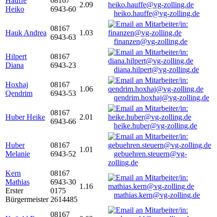
Hauffe
08167
2.09
Heiko
6943-60
heiko.hauffe@vg-zolling.de
08167
Hauk Andrea
1.03
6943-63
finanzen@vg-zolling.de
Hilpert
08167
Diana
6943-23
diana.hilpert@vg-zolling.de
Hoxhaj
08167
1.06
Qendrim
6943-53
qendrim.hoxhaj@vg-zolling.de
08167
Huber Heike
2.01
6943-66
heike.huber@vg-zolling.de
Huber
08167
1.01
Melanie
6943-52
gebuehren.steuern@vg-
zolling.de
Kern
08167
Mathias
6943-30
1.16
Erster
0175
mathias.kern@vg-zolling.de
Bürgermeister
2614485
08167