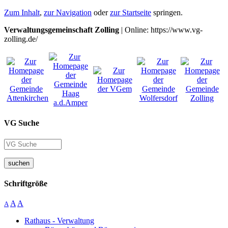
Zum Inhalt
,
zur Navigation
oder
zur Startseite
springen.
Verwaltungsgemeinschaft Zolling
| Online: https://www.vg-
zolling.de/
VG Suche
suchen
Schriftgröße
A
A
A
Rathaus - Verwaltung