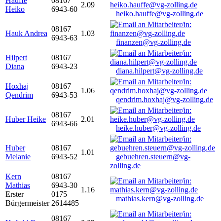
Hauffe
08167
2.09
Heiko
6943-60
heiko.hauffe@vg-zolling.de
08167
Hauk Andrea
1.03
6943-63
finanzen@vg-zolling.de
Hilpert
08167
Diana
6943-23
diana.hilpert@vg-zolling.de
Hoxhaj
08167
1.06
Qendrim
6943-53
qendrim.hoxhaj@vg-zolling.de
08167
Huber Heike
2.01
6943-66
heike.huber@vg-zolling.de
Huber
08167
1.01
Melanie
6943-52
gebuehren.steuern@vg-
zolling.de
Kern
08167
Mathias
6943-30
1.16
Erster
0175
mathias.kern@vg-zolling.de
Bürgermeister
2614485
08167