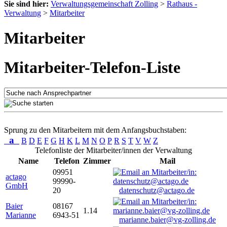
Sie sind hier:
Verwaltungsgemeinschaft Zolling
>
Rathaus -
Verwaltung
>
Mitarbeiter
Mitarbeiter
Mitarbeiter-Telefon-Liste
Sprung zu den Mitarbeitern mit dem Anfangsbuchstaben:
a
B
D
E
F
G
H
K
L
M
N
O
P
R
S
T
V
W
Z
Telefonliste der Mitarbeiter/innen der Verwaltung
Name
Telefon
Zimmer
Mail
09951
actago
99990-
GmbH
20
datenschutz@actago.de
Baier
08167
1.14
Marianne
6943-51
marianne.baier@vg-zolling.de