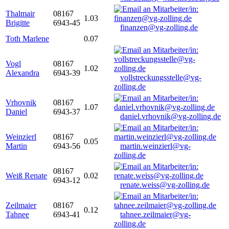
Thalmair
08167
1.03
Brigitte
6943-45
finanzen@vg-zolling.de
Toth Marlene
0.07
Vogl
08167
1.02
Alexandra
6943-39
vollstreckungsstelle@vg-
zolling.de
Vrhovnik
08167
1.07
Daniel
6943-37
daniel.vrhovnik@vg-zolling.de
Weinzierl
08167
0.05
Martin
6943-56
martin.weinzierl@vg-
zolling.de
08167
Weiß Renate
0.02
6943-12
renate.weiss@vg-zolling.de
Zeilmaier
08167
0.12
Tahnee
6943-41
tahnee.zeilmaier@vg-
zolling.de