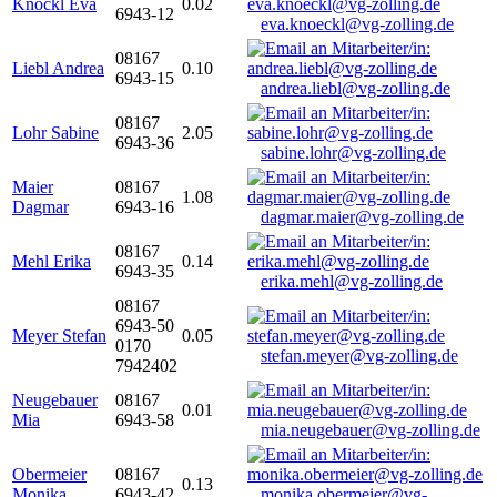
Knöckl Eva
0.02
6943-12
eva.knoeckl@vg-zolling.de
08167
Liebl Andrea
0.10
6943-15
andrea.liebl@vg-zolling.de
08167
Lohr Sabine
2.05
6943-36
sabine.lohr@vg-zolling.de
Maier
08167
1.08
Dagmar
6943-16
dagmar.maier@vg-zolling.de
08167
Mehl Erika
0.14
6943-35
erika.mehl@vg-zolling.de
08167
6943-50
Meyer Stefan
0.05
0170
stefan.meyer@vg-zolling.de
7942402
Neugebauer
08167
0.01
Mia
6943-58
mia.neugebauer@vg-zolling.de
Obermeier
08167
0.13
Monika
6943-42
monika.obermeier@vg-