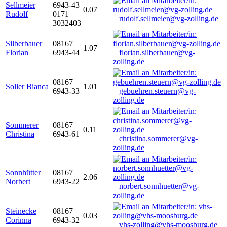
Sellmeier
6943-43
0.07
Rudolf
0171
rudolf.sellmeier@vg-zolling.de
3032403
Silberbauer
08167
1.07
Florian
6943-44
florian.silberbauer@vg-
zolling.de
08167
Soller Bianca
1.01
6943-33
gebuehren.steuern@vg-
zolling.de
Sommerer
08167
0.11
Christina
6943-61
christina.sommerer@vg-
zolling.de
Sonnhütter
08167
2.06
Norbert
6943-22
norbert.sonnhuetter@vg-
zolling.de
Steinecke
08167
0.03
Corinna
6943-32
vhs-zolling@vhs-moosburg.de