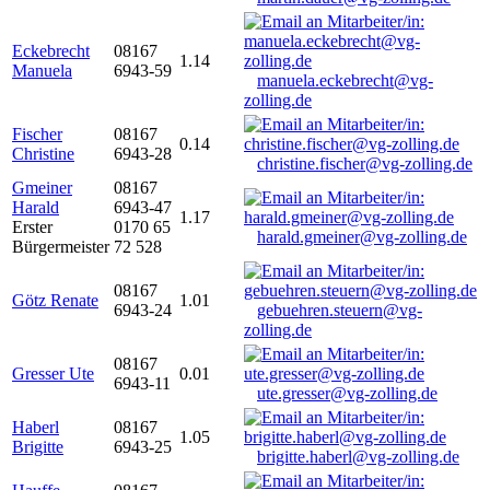
Eckebrecht
08167
1.14
Manuela
6943-59
manuela.eckebrecht@vg-
zolling.de
Fischer
08167
0.14
Christine
6943-28
christine.fischer@vg-zolling.de
Gmeiner
08167
Harald
6943-47
1.17
Erster
0170 65
harald.gmeiner@vg-zolling.de
Bürgermeister
72 528
08167
Götz Renate
1.01
6943-24
gebuehren.steuern@vg-
zolling.de
08167
Gresser Ute
0.01
6943-11
ute.gresser@vg-zolling.de
Haberl
08167
1.05
Brigitte
6943-25
brigitte.haberl@vg-zolling.de