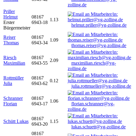
zolling.de
Priller
Helmut
08167
1.13
Erster
6943-18
helmut.priller@vg-zolling.de
Bürgermeister
Reiser
08167
1.09
Thomas
6943-34
thomas.reiser@vg-zolling.de
Riesch
08167
2.09
Maximilian
6943-55
maximilian.riesch@vg-
zolling.de
Rottmüller
08167
0.12
Julia
6943-62
julia.rottmueller@vg-zolling.de
Schranner
08167
1.06
Florian
6943-17
florian.schranner@vg-
zolling.de
08167
Schütt Lukas
1.15
6943-20
lukas.schuett@vg-zolling.de
08167