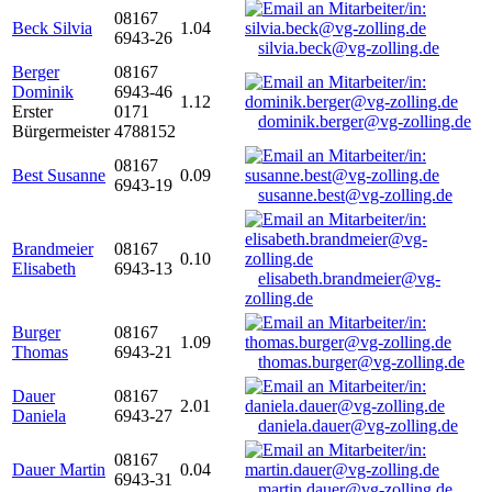
08167
Beck Silvia
1.04
6943-26
silvia.beck@vg-zolling.de
Berger
08167
Dominik
6943-46
1.12
Erster
0171
dominik.berger@vg-zolling.de
Bürgermeister
4788152
08167
Best Susanne
0.09
6943-19
susanne.best@vg-zolling.de
Brandmeier
08167
0.10
Elisabeth
6943-13
elisabeth.brandmeier@vg-
zolling.de
Burger
08167
1.09
Thomas
6943-21
thomas.burger@vg-zolling.de
Dauer
08167
2.01
Daniela
6943-27
daniela.dauer@vg-zolling.de
08167
Dauer Martin
0.04
6943-31
martin.dauer@vg-zolling.de