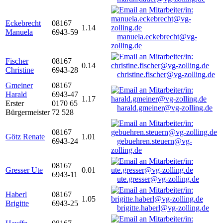
Eckebrecht
08167
1.14
Manuela
6943-59
manuela.eckebrecht@vg-
zolling.de
Fischer
08167
0.14
Christine
6943-28
christine.fischer@vg-zolling.de
Gmeiner
08167
Harald
6943-47
1.17
Erster
0170 65
harald.gmeiner@vg-zolling.de
Bürgermeister
72 528
08167
Götz Renate
1.01
6943-24
gebuehren.steuern@vg-
zolling.de
08167
Gresser Ute
0.01
6943-11
ute.gresser@vg-zolling.de
Haberl
08167
1.05
Brigitte
6943-25
brigitte.haberl@vg-zolling.de