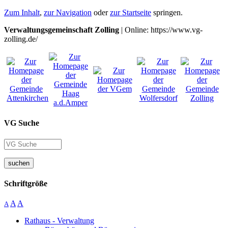
Zum Inhalt
,
zur Navigation
oder
zur Startseite
springen.
Verwaltungsgemeinschaft Zolling
| Online: https://www.vg-
zolling.de/
VG Suche
suchen
Schriftgröße
A
A
A
Rathaus - Verwaltung