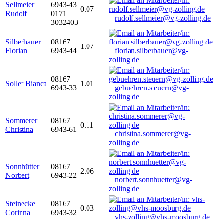
Sellmeier
6943-43
0.07
Rudolf
0171
rudolf.sellmeier@vg-zolling.de
3032403
Silberbauer
08167
1.07
Florian
6943-44
florian.silberbauer@vg-
zolling.de
08167
Soller Bianca
1.01
6943-33
gebuehren.steuern@vg-
zolling.de
Sommerer
08167
0.11
Christina
6943-61
christina.sommerer@vg-
zolling.de
Sonnhütter
08167
2.06
Norbert
6943-22
norbert.sonnhuetter@vg-
zolling.de
Steinecke
08167
0.03
Corinna
6943-32
vhs-zolling@vhs-moosburg.de