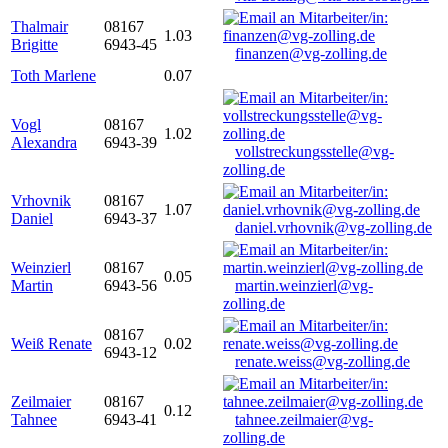
Thalmair
08167
1.03
Brigitte
6943-45
finanzen@vg-zolling.de
Toth Marlene
0.07
Vogl
08167
1.02
Alexandra
6943-39
vollstreckungsstelle@vg-
zolling.de
Vrhovnik
08167
1.07
Daniel
6943-37
daniel.vrhovnik@vg-zolling.de
Weinzierl
08167
0.05
Martin
6943-56
martin.weinzierl@vg-
zolling.de
08167
Weiß Renate
0.02
6943-12
renate.weiss@vg-zolling.de
Zeilmaier
08167
0.12
Tahnee
6943-41
tahnee.zeilmaier@vg-
zolling.de