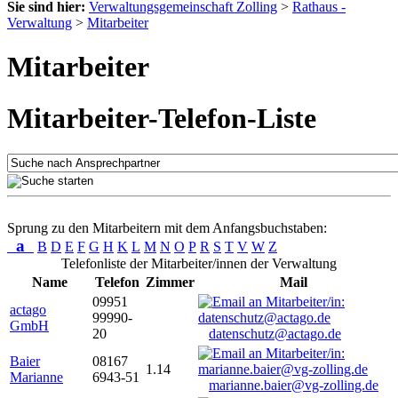
Sie sind hier:
Verwaltungsgemeinschaft Zolling
>
Rathaus -
Verwaltung
>
Mitarbeiter
Mitarbeiter
Mitarbeiter-Telefon-Liste
Sprung zu den Mitarbeitern mit dem Anfangsbuchstaben:
a
B
D
E
F
G
H
K
L
M
N
O
P
R
S
T
V
W
Z
Telefonliste der Mitarbeiter/innen der Verwaltung
Name
Telefon
Zimmer
Mail
09951
actago
99990-
GmbH
20
datenschutz@actago.de
Baier
08167
1.14
Marianne
6943-51
marianne.baier@vg-zolling.de