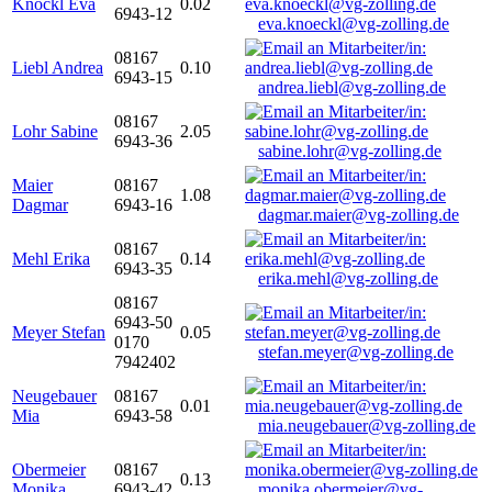
Knöckl Eva
0.02
6943-12
eva.knoeckl@vg-zolling.de
08167
Liebl Andrea
0.10
6943-15
andrea.liebl@vg-zolling.de
08167
Lohr Sabine
2.05
6943-36
sabine.lohr@vg-zolling.de
Maier
08167
1.08
Dagmar
6943-16
dagmar.maier@vg-zolling.de
08167
Mehl Erika
0.14
6943-35
erika.mehl@vg-zolling.de
08167
6943-50
Meyer Stefan
0.05
0170
stefan.meyer@vg-zolling.de
7942402
Neugebauer
08167
0.01
Mia
6943-58
mia.neugebauer@vg-zolling.de
Obermeier
08167
0.13
Monika
6943-42
monika.obermeier@vg-