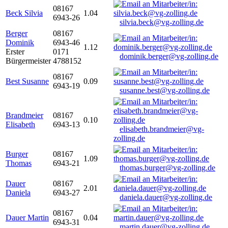
08167
Beck Silvia
1.04
6943-26
silvia.beck@vg-zolling.de
Berger
08167
Dominik
6943-46
1.12
Erster
0171
dominik.berger@vg-zolling.de
Bürgermeister
4788152
08167
Best Susanne
0.09
6943-19
susanne.best@vg-zolling.de
Brandmeier
08167
0.10
Elisabeth
6943-13
elisabeth.brandmeier@vg-
zolling.de
Burger
08167
1.09
Thomas
6943-21
thomas.burger@vg-zolling.de
Dauer
08167
2.01
Daniela
6943-27
daniela.dauer@vg-zolling.de
08167
Dauer Martin
0.04
6943-31
martin.dauer@vg-zolling.de