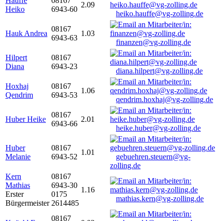
Hauffe
08167
2.09
Heiko
6943-60
heiko.hauffe@vg-zolling.de
08167
Hauk Andrea
1.03
6943-63
finanzen@vg-zolling.de
Hilpert
08167
Diana
6943-23
diana.hilpert@vg-zolling.de
Hoxhaj
08167
1.06
Qendrim
6943-53
qendrim.hoxhaj@vg-zolling.de
08167
Huber Heike
2.01
6943-66
heike.huber@vg-zolling.de
Huber
08167
1.01
Melanie
6943-52
gebuehren.steuern@vg-
zolling.de
Kern
08167
Mathias
6943-30
1.16
Erster
0175
mathias.kern@vg-zolling.de
Bürgermeister
2614485
08167