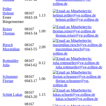
zolling.de
Priller
Helmut
08167
1.13
Erster
6943-18
helmut.priller@vg-zolling.de
Bürgermeister
Reiser
08167
1.09
Thomas
6943-34
thomas.reiser@vg-zolling.de
Riesch
08167
2.09
Maximilian
6943-55
maximilian.riesch@vg-
zolling.de
Rottmüller
08167
0.12
Julia
6943-62
julia.rottmueller@vg-zolling.de
Schranner
08167
1.06
Florian
6943-17
florian.schranner@vg-
zolling.de
08167
Schütt Lukas
1.15
6943-20
lukas.schuett@vg-zolling.de
08167