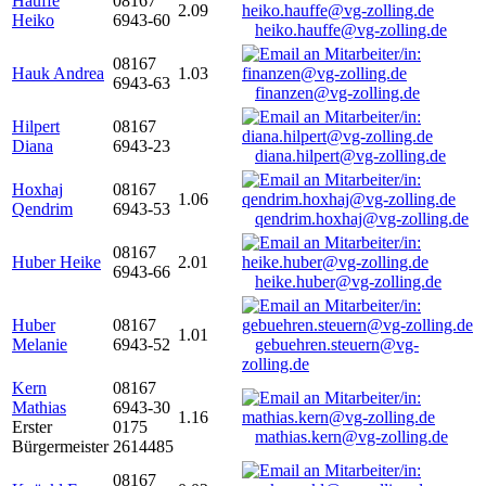
Hauffe
08167
2.09
Heiko
6943-60
heiko.hauffe@vg-zolling.de
08167
Hauk Andrea
1.03
6943-63
finanzen@vg-zolling.de
Hilpert
08167
Diana
6943-23
diana.hilpert@vg-zolling.de
Hoxhaj
08167
1.06
Qendrim
6943-53
qendrim.hoxhaj@vg-zolling.de
08167
Huber Heike
2.01
6943-66
heike.huber@vg-zolling.de
Huber
08167
1.01
Melanie
6943-52
gebuehren.steuern@vg-
zolling.de
Kern
08167
Mathias
6943-30
1.16
Erster
0175
mathias.kern@vg-zolling.de
Bürgermeister
2614485
08167