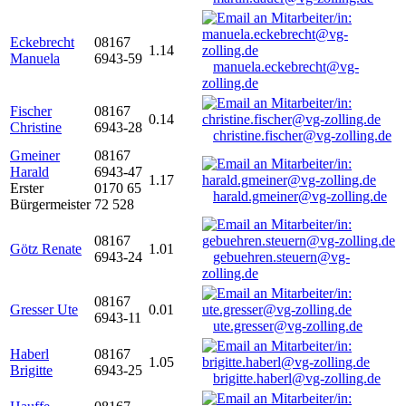
Eckebrecht
08167
1.14
Manuela
6943-59
manuela.eckebrecht@vg-
zolling.de
Fischer
08167
0.14
Christine
6943-28
christine.fischer@vg-zolling.de
Gmeiner
08167
Harald
6943-47
1.17
Erster
0170 65
harald.gmeiner@vg-zolling.de
Bürgermeister
72 528
08167
Götz Renate
1.01
6943-24
gebuehren.steuern@vg-
zolling.de
08167
Gresser Ute
0.01
6943-11
ute.gresser@vg-zolling.de
Haberl
08167
1.05
Brigitte
6943-25
brigitte.haberl@vg-zolling.de