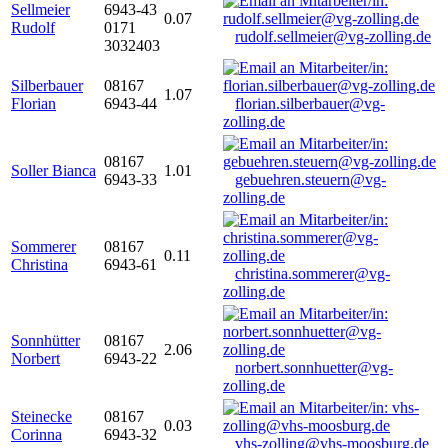
Sellmeier
6943-43
0.07
Rudolf
0171
rudolf.sellmeier@vg-zolling.de
3032403
Silberbauer
08167
1.07
Florian
6943-44
florian.silberbauer@vg-
zolling.de
08167
Soller Bianca
1.01
6943-33
gebuehren.steuern@vg-
zolling.de
Sommerer
08167
0.11
Christina
6943-61
christina.sommerer@vg-
zolling.de
Sonnhütter
08167
2.06
Norbert
6943-22
norbert.sonnhuetter@vg-
zolling.de
Steinecke
08167
0.03
Corinna
6943-32
vhs-zolling@vhs-moosburg.de