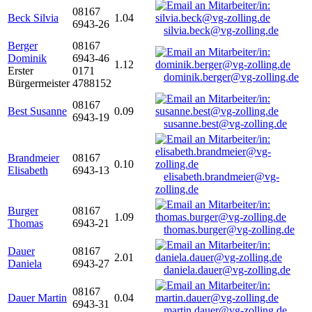
08167
Beck Silvia
1.04
6943-26
silvia.beck@vg-zolling.de
Berger
08167
Dominik
6943-46
1.12
Erster
0171
dominik.berger@vg-zolling.de
Bürgermeister
4788152
08167
Best Susanne
0.09
6943-19
susanne.best@vg-zolling.de
Brandmeier
08167
0.10
Elisabeth
6943-13
elisabeth.brandmeier@vg-
zolling.de
Burger
08167
1.09
Thomas
6943-21
thomas.burger@vg-zolling.de
Dauer
08167
2.01
Daniela
6943-27
daniela.dauer@vg-zolling.de
08167
Dauer Martin
0.04
6943-31
martin.dauer@vg-zolling.de