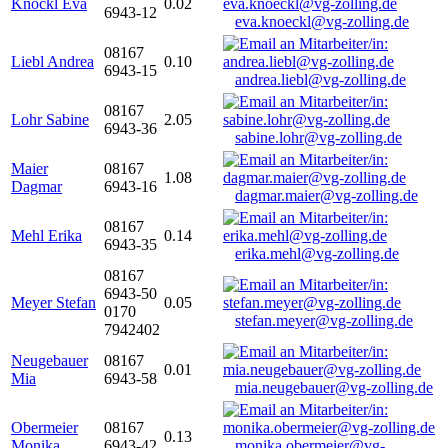
Knöckl Eva
0.02
6943-12
eva.knoeckl@vg-zolling.de
08167
Liebl Andrea
0.10
6943-15
andrea.liebl@vg-zolling.de
08167
Lohr Sabine
2.05
6943-36
sabine.lohr@vg-zolling.de
Maier
08167
1.08
Dagmar
6943-16
dagmar.maier@vg-zolling.de
08167
Mehl Erika
0.14
6943-35
erika.mehl@vg-zolling.de
08167
6943-50
Meyer Stefan
0.05
0170
stefan.meyer@vg-zolling.de
7942402
Neugebauer
08167
0.01
Mia
6943-58
mia.neugebauer@vg-zolling.de
Obermeier
08167
0.13
Monika
6943-42
monika.obermeier@vg-