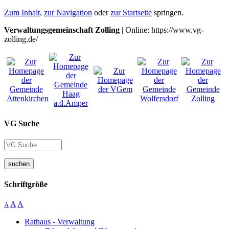
Zum Inhalt
,
zur Navigation
oder
zur Startseite
springen.
Verwaltungsgemeinschaft Zolling
| Online: https://www.vg-
zolling.de/
VG Suche
suchen
Schriftgröße
A
A
A
Rathaus - Verwaltung