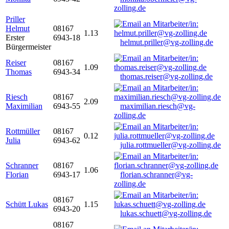
zolling.de
Priller
Helmut
08167
1.13
Erster
6943-18
helmut.priller@vg-zolling.de
Bürgermeister
Reiser
08167
1.09
Thomas
6943-34
thomas.reiser@vg-zolling.de
Riesch
08167
2.09
Maximilian
6943-55
maximilian.riesch@vg-
zolling.de
Rottmüller
08167
0.12
Julia
6943-62
julia.rottmueller@vg-zolling.de
Schranner
08167
1.06
Florian
6943-17
florian.schranner@vg-
zolling.de
08167
Schütt Lukas
1.15
6943-20
lukas.schuett@vg-zolling.de
08167