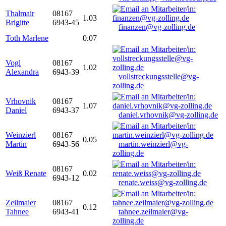
Thalmair
08167
1.03
Brigitte
6943-45
finanzen@vg-zolling.de
Toth Marlene
0.07
Vogl
08167
1.02
Alexandra
6943-39
vollstreckungsstelle@vg-
zolling.de
Vrhovnik
08167
1.07
Daniel
6943-37
daniel.vrhovnik@vg-zolling.de
Weinzierl
08167
0.05
Martin
6943-56
martin.weinzierl@vg-
zolling.de
08167
Weiß Renate
0.02
6943-12
renate.weiss@vg-zolling.de
Zeilmaier
08167
0.12
Tahnee
6943-41
tahnee.zeilmaier@vg-
zolling.de