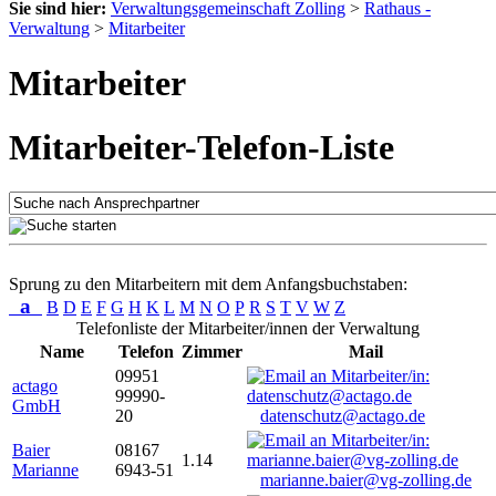
Sie sind hier:
Verwaltungsgemeinschaft Zolling
>
Rathaus -
Verwaltung
>
Mitarbeiter
Mitarbeiter
Mitarbeiter-Telefon-Liste
Sprung zu den Mitarbeitern mit dem Anfangsbuchstaben:
a
B
D
E
F
G
H
K
L
M
N
O
P
R
S
T
V
W
Z
Telefonliste der Mitarbeiter/innen der Verwaltung
Name
Telefon
Zimmer
Mail
09951
actago
99990-
GmbH
20
datenschutz@actago.de
Baier
08167
1.14
Marianne
6943-51
marianne.baier@vg-zolling.de