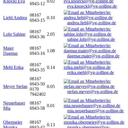
Knöckl Eva
0.02
6943-12
eva.knoeckl@vg-zolling.de
08167
Liebl Andrea
0.10
6943-15
andrea.liebl@vg-zolling.de
08167
Lohr Sabine
2.05
6943-36
sabine.lohr@vg-zolling.de
Maier
08167
1.08
Dagmar
6943-16
dagmar.maier@vg-zolling.de
08167
Mehl Erika
0.14
6943-35
erika.mehl@vg-zolling.de
08167
6943-50
Meyer Stefan
0.05
0170
stefan.meyer@vg-zolling.de
7942402
Neugebauer
08167
0.01
Mia
6943-58
mia.neugebauer@vg-zolling.de
Obermeier
08167
0.13
Monika
6943-42
monika.obermeier@vg-