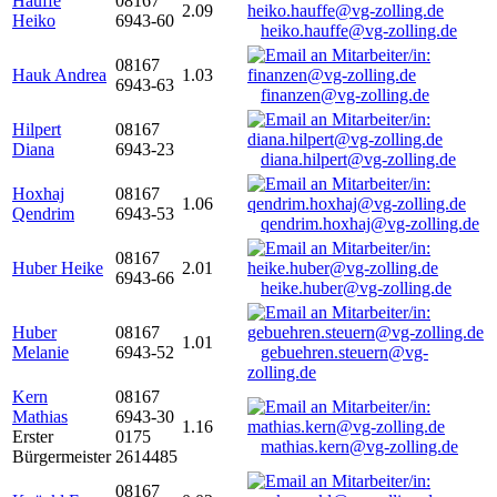
Hauffe
08167
2.09
Heiko
6943-60
heiko.hauffe@vg-zolling.de
08167
Hauk Andrea
1.03
6943-63
finanzen@vg-zolling.de
Hilpert
08167
Diana
6943-23
diana.hilpert@vg-zolling.de
Hoxhaj
08167
1.06
Qendrim
6943-53
qendrim.hoxhaj@vg-zolling.de
08167
Huber Heike
2.01
6943-66
heike.huber@vg-zolling.de
Huber
08167
1.01
Melanie
6943-52
gebuehren.steuern@vg-
zolling.de
Kern
08167
Mathias
6943-30
1.16
Erster
0175
mathias.kern@vg-zolling.de
Bürgermeister
2614485
08167