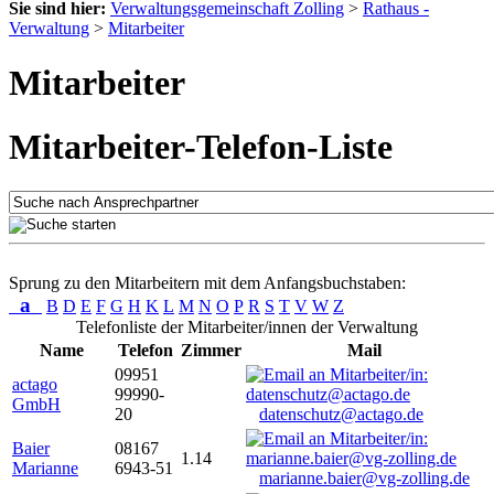
Sie sind hier:
Verwaltungsgemeinschaft Zolling
>
Rathaus -
Verwaltung
>
Mitarbeiter
Mitarbeiter
Mitarbeiter-Telefon-Liste
Sprung zu den Mitarbeitern mit dem Anfangsbuchstaben:
a
B
D
E
F
G
H
K
L
M
N
O
P
R
S
T
V
W
Z
Telefonliste der Mitarbeiter/innen der Verwaltung
Name
Telefon
Zimmer
Mail
09951
actago
99990-
GmbH
20
datenschutz@actago.de
Baier
08167
1.14
Marianne
6943-51
marianne.baier@vg-zolling.de