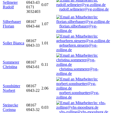
Sellmeier
6943-43
0.07
Rudolf
0171
rudolf.sellmeier@vg-zolling.de
3032403
Silberbauer
08167
1.07
Florian
6943-44
florian.silberbauer@vg-
zolling.de
08167
Soller Bianca
1.01
6943-33
gebuehren.steuern@vg-
zolling.de
Sommerer
08167
0.11
Christina
6943-61
christina.sommerer@vg-
zolling.de
Sonnhütter
08167
2.06
Norbert
6943-22
norbert.sonnhuetter@vg-
zolling.de
Steinecke
08167
0.03
Corinna
6943-32
vhs-zolling@vhs-moosburg.de