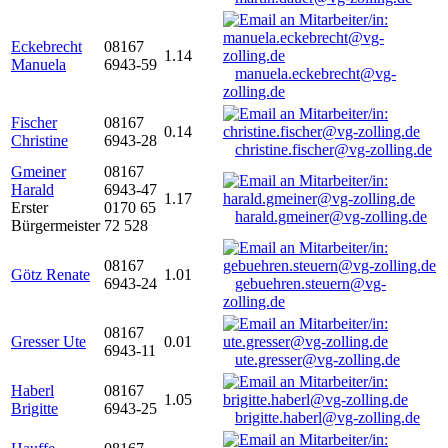
Eckebrecht
08167
1.14
Manuela
6943-59
manuela.eckebrecht@vg-
zolling.de
Fischer
08167
0.14
Christine
6943-28
christine.fischer@vg-zolling.de
Gmeiner
08167
Harald
6943-47
1.17
Erster
0170 65
harald.gmeiner@vg-zolling.de
Bürgermeister
72 528
08167
Götz Renate
1.01
6943-24
gebuehren.steuern@vg-
zolling.de
08167
Gresser Ute
0.01
6943-11
ute.gresser@vg-zolling.de
Haberl
08167
1.05
Brigitte
6943-25
brigitte.haberl@vg-zolling.de