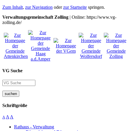
Zum Inhalt
,
zur Navigation
oder
zur Startseite
springen.
Verwaltungsgemeinschaft Zolling
| Online: https://www.vg-
zolling.de/
VG Suche
suchen
Schriftgröße
A
A
A
Rathaus - Verwaltung