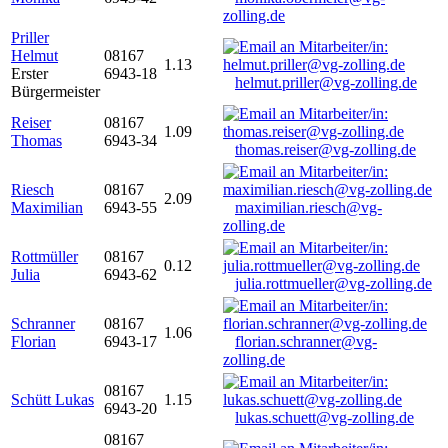
zolling.de
Priller
Helmut
08167
1.13
Erster
6943-18
helmut.priller@vg-zolling.de
Bürgermeister
Reiser
08167
1.09
Thomas
6943-34
thomas.reiser@vg-zolling.de
Riesch
08167
2.09
Maximilian
6943-55
maximilian.riesch@vg-
zolling.de
Rottmüller
08167
0.12
Julia
6943-62
julia.rottmueller@vg-zolling.de
Schranner
08167
1.06
Florian
6943-17
florian.schranner@vg-
zolling.de
08167
Schütt Lukas
1.15
6943-20
lukas.schuett@vg-zolling.de
08167