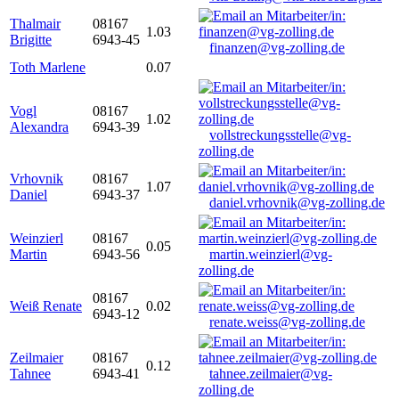
Thalmair
08167
1.03
Brigitte
6943-45
finanzen@vg-zolling.de
Toth Marlene
0.07
Vogl
08167
1.02
Alexandra
6943-39
vollstreckungsstelle@vg-
zolling.de
Vrhovnik
08167
1.07
Daniel
6943-37
daniel.vrhovnik@vg-zolling.de
Weinzierl
08167
0.05
Martin
6943-56
martin.weinzierl@vg-
zolling.de
08167
Weiß Renate
0.02
6943-12
renate.weiss@vg-zolling.de
Zeilmaier
08167
0.12
Tahnee
6943-41
tahnee.zeilmaier@vg-
zolling.de