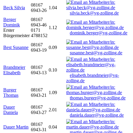
08167
Beck Silvia
1.04
6943-26
silvia.beck@vg-zolling.de
Berger
08167
Dominik
6943-46
1.12
Erster
0171
dominik.berger@vg-zolling.de
Bürgermeister
4788152
08167
Best Susanne
0.09
6943-19
susanne.best@vg-zolling.de
Brandmeier
08167
0.10
Elisabeth
6943-13
elisabeth.brandmeier@vg-
zolling.de
Burger
08167
1.09
Thomas
6943-21
thomas.burger@vg-zolling.de
Dauer
08167
2.01
Daniela
6943-27
daniela.dauer@vg-zolling.de
08167
Dauer Martin
0.04
6943-31
martin.dauer@vg-zolling.de