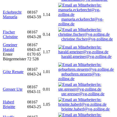
Eckebrecht
08167
1.14
Manuela
6943-59
manuela.eckebrecht@vg-
zolling.de
Fischer
08167
0.14
Christine
6943-28
christine.fischer@vg-zolling.de
Gmeiner
08167
Harald
6943-47
1.17
Erster
0170 65
harald.gmeiner@vg-zolling.de
Bürgermeister
72 528
08167
Götz Renate
1.01
6943-24
gebuehren.steuern@vg-
zolling.de
08167
Gresser Ute
0.01
6943-11
ute.gresser@vg-zolling.de
Haberl
08167
1.05
Brigitte
6943-25
brigitte.haberl@vg-zolling.de