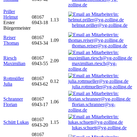
zolling.de
Priller
Helmut
08167
1.13
Erster
6943-18
helmut.priller@vg-zolling.de
Bürgermeister
Reiser
08167
1.09
Thomas
6943-34
thomas.reiser@vg-zolling.de
Riesch
08167
2.09
Maximilian
6943-55
maximilian.riesch@vg-
zolling.de
Rottmüller
08167
0.12
Julia
6943-62
julia.rottmueller@vg-zolling.de
Schranner
08167
1.06
Florian
6943-17
florian.schranner@vg-
zolling.de
08167
Schütt Lukas
1.15
6943-20
lukas.schuett@vg-zolling.de
08167