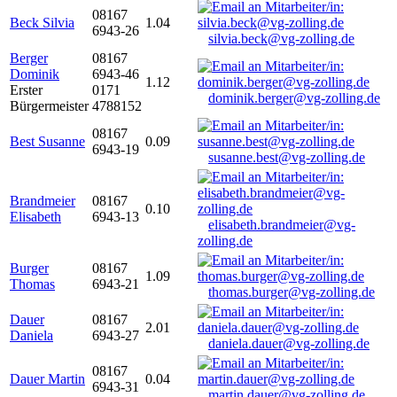
08167
Beck Silvia
1.04
6943-26
silvia.beck@vg-zolling.de
Berger
08167
Dominik
6943-46
1.12
Erster
0171
dominik.berger@vg-zolling.de
Bürgermeister
4788152
08167
Best Susanne
0.09
6943-19
susanne.best@vg-zolling.de
Brandmeier
08167
0.10
Elisabeth
6943-13
elisabeth.brandmeier@vg-
zolling.de
Burger
08167
1.09
Thomas
6943-21
thomas.burger@vg-zolling.de
Dauer
08167
2.01
Daniela
6943-27
daniela.dauer@vg-zolling.de
08167
Dauer Martin
0.04
6943-31
martin.dauer@vg-zolling.de