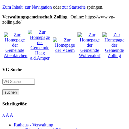
Zum Inhalt
,
zur Navigation
oder
zur Startseite
springen.
Verwaltungsgemeinschaft Zolling
| Online: https://www.vg-
zolling.de/
VG Suche
suchen
Schriftgröße
A
A
A
Rathaus - Verwaltung