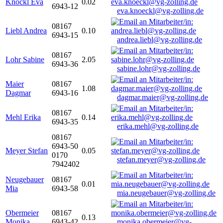
Knöckl Eva
0.02
6943-12
eva.knoeckl@vg-zolling.de
08167
Liebl Andrea
0.10
6943-15
andrea.liebl@vg-zolling.de
08167
Lohr Sabine
2.05
6943-36
sabine.lohr@vg-zolling.de
Maier
08167
1.08
Dagmar
6943-16
dagmar.maier@vg-zolling.de
08167
Mehl Erika
0.14
6943-35
erika.mehl@vg-zolling.de
08167
6943-50
Meyer Stefan
0.05
0170
stefan.meyer@vg-zolling.de
7942402
Neugebauer
08167
0.01
Mia
6943-58
mia.neugebauer@vg-zolling.de
Obermeier
08167
0.13
Monika
6943-42
monika.obermeier@vg-