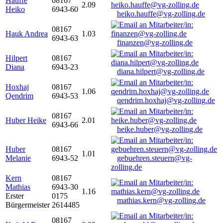
Hauffe
08167
2.09
Heiko
6943-60
heiko.hauffe@vg-zolling.de
08167
Hauk Andrea
1.03
6943-63
finanzen@vg-zolling.de
Hilpert
08167
Diana
6943-23
diana.hilpert@vg-zolling.de
Hoxhaj
08167
1.06
Qendrim
6943-53
qendrim.hoxhaj@vg-zolling.de
08167
Huber Heike
2.01
6943-66
heike.huber@vg-zolling.de
Huber
08167
1.01
Melanie
6943-52
gebuehren.steuern@vg-
zolling.de
Kern
08167
Mathias
6943-30
1.16
Erster
0175
mathias.kern@vg-zolling.de
Bürgermeister
2614485
08167