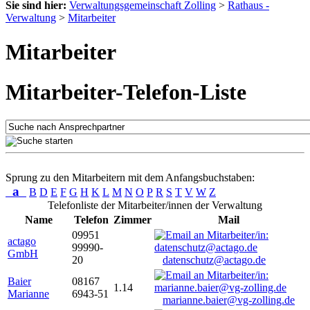
Sie sind hier:
Verwaltungsgemeinschaft Zolling
>
Rathaus -
Verwaltung
>
Mitarbeiter
Mitarbeiter
Mitarbeiter-Telefon-Liste
Sprung zu den Mitarbeitern mit dem Anfangsbuchstaben:
a
B
D
E
F
G
H
K
L
M
N
O
P
R
S
T
V
W
Z
Telefonliste der Mitarbeiter/innen der Verwaltung
Name
Telefon
Zimmer
Mail
09951
actago
99990-
GmbH
20
datenschutz@actago.de
Baier
08167
1.14
Marianne
6943-51
marianne.baier@vg-zolling.de