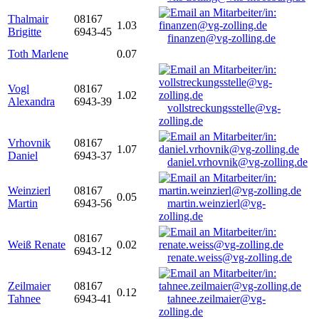
Thalmair
08167
1.03
Brigitte
6943-45
finanzen@vg-zolling.de
Toth Marlene
0.07
Vogl
08167
1.02
Alexandra
6943-39
vollstreckungsstelle@vg-
zolling.de
Vrhovnik
08167
1.07
Daniel
6943-37
daniel.vrhovnik@vg-zolling.de
Weinzierl
08167
0.05
Martin
6943-56
martin.weinzierl@vg-
zolling.de
08167
Weiß Renate
0.02
6943-12
renate.weiss@vg-zolling.de
Zeilmaier
08167
0.12
Tahnee
6943-41
tahnee.zeilmaier@vg-
zolling.de