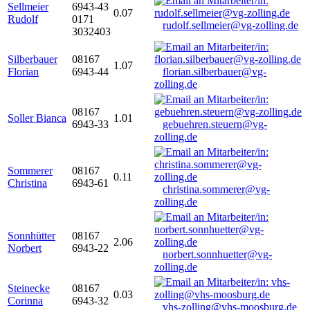
Sellmeier
6943-43
0.07
Rudolf
0171
rudolf.sellmeier@vg-zolling.de
3032403
Silberbauer
08167
1.07
Florian
6943-44
florian.silberbauer@vg-
zolling.de
08167
Soller Bianca
1.01
6943-33
gebuehren.steuern@vg-
zolling.de
Sommerer
08167
0.11
Christina
6943-61
christina.sommerer@vg-
zolling.de
Sonnhütter
08167
2.06
Norbert
6943-22
norbert.sonnhuetter@vg-
zolling.de
Steinecke
08167
0.03
Corinna
6943-32
vhs-zolling@vhs-moosburg.de