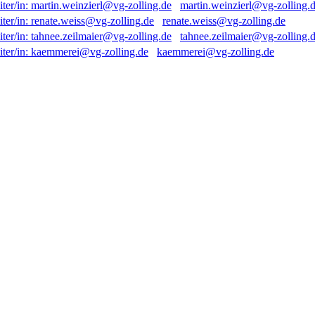
martin.weinzierl@vg-zolling.
renate.weiss@vg-zolling.de
tahnee.zeilmaier@vg-zolling.
kaemmerei@vg-zolling.de