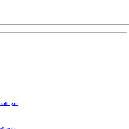
zolling.de
lling.de