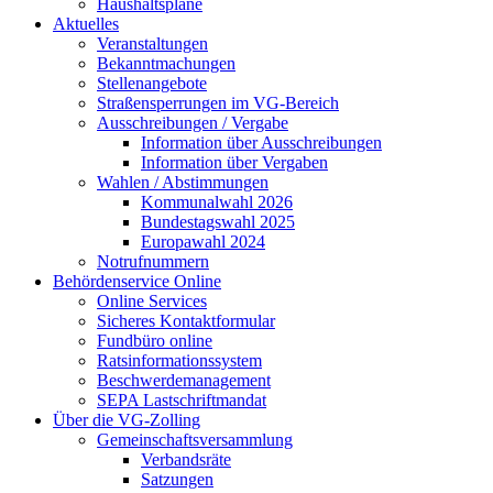
Haushaltspläne
Aktuelles
Veranstaltungen
Bekanntmachungen
Stellenangebote
Straßensperrungen im VG-Bereich
Ausschreibungen / Vergabe
Information über Ausschreibungen
Information über Vergaben
Wahlen / Abstimmungen
Kommunalwahl 2026
Bundestagswahl 2025
Europawahl 2024
Notrufnummern
Behördenservice Online
Online Services
Sicheres Kontaktformular
Fundbüro online
Ratsinformationssystem
Beschwerdemanagement
SEPA Lastschriftmandat
Über die VG-Zolling
Gemeinschaftsversammlung
Verbandsräte
Satzungen