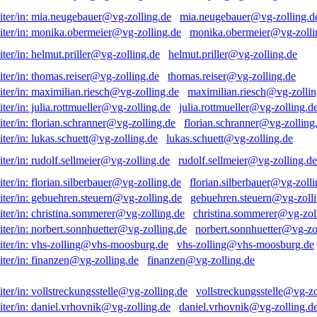
mia.neugebauer@vg-zolling.d
monika.obermeier@vg-zolli
helmut.priller@vg-zolling.de
thomas.reiser@vg-zolling.de
maximilian.riesch@vg-zollin
julia.rottmueller@vg-zolling.d
florian.schranner@vg-zolling
lukas.schuett@vg-zolling.de
rudolf.sellmeier@vg-zolling.de
florian.silberbauer@vg-zolli
gebuehren.steuern@vg-zolli
christina.sommerer@vg-zol
norbert.sonnhuetter@vg-zo
vhs-zolling@vhs-moosburg.de
finanzen@vg-zolling.de
vollstreckungsstelle@vg-zo
daniel.vrhovnik@vg-zolling.d