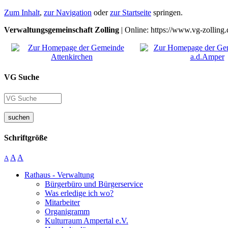
Zum Inhalt
,
zur Navigation
oder
zur Startseite
springen.
Verwaltungsgemeinschaft Zolling
| Online: https://www.vg-zolling.
VG Suche
suchen
Schriftgröße
A
A
A
Rathaus - Verwaltung
Bürgerbüro und Bürgerservice
Was erledige ich wo?
Mitarbeiter
Organigramm
Kulturraum Ampertal e.V.