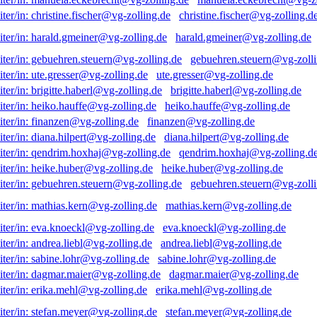
christine.fischer@vg-zolling.d
harald.gmeiner@vg-zolling.de
gebuehren.steuern@vg-zolli
ute.gresser@vg-zolling.de
brigitte.haberl@vg-zolling.de
heiko.hauffe@vg-zolling.de
finanzen@vg-zolling.de
diana.hilpert@vg-zolling.de
qendrim.hoxhaj@vg-zolling.d
heike.huber@vg-zolling.de
gebuehren.steuern@vg-zolli
mathias.kern@vg-zolling.de
eva.knoeckl@vg-zolling.de
andrea.liebl@vg-zolling.de
sabine.lohr@vg-zolling.de
dagmar.maier@vg-zolling.de
erika.mehl@vg-zolling.de
stefan.meyer@vg-zolling.de