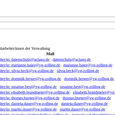
itarbeiter/innen der Verwaltung
Mail
datenschutz@actago.de
marianne.baier@vg-zolling.de
silvia.beck@vg-zolling.de
dominik.berger@vg-zolling.de
susanne.best@vg-zolling.de
elisabeth.brandmeier@vg-
thomas.burger@vg-zolling.de
daniela.dauer@vg-zolling.de
martin.dauer@vg-zolling.de
manuela.eckebrecht@vg-zo