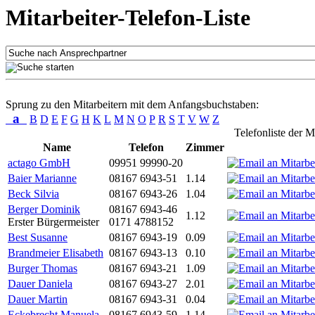
Mitarbeiter-Telefon-Liste
Sprung zu den Mitarbeitern mit dem Anfangsbuchstaben:
a
B
D
E
F
G
H
K
L
M
N
O
P
R
S
T
V
W
Z
Telefonliste der M
Name
Telefon
Zimmer
actago GmbH
09951 99990-20
Baier Marianne
08167 6943-51
1.14
Beck Silvia
08167 6943-26
1.04
Berger Dominik
08167 6943-46
1.12
Erster Bürgermeister
0171 4788152
Best Susanne
08167 6943-19
0.09
Brandmeier Elisabeth
08167 6943-13
0.10
Burger Thomas
08167 6943-21
1.09
Dauer Daniela
08167 6943-27
2.01
Dauer Martin
08167 6943-31
0.04
Eckebrecht Manuela
08167 6943-59
1.14