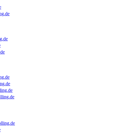
e
ng.de
g.de
e
.de
ng.de
ng.de
ling.de
lling.de
lling.de
e