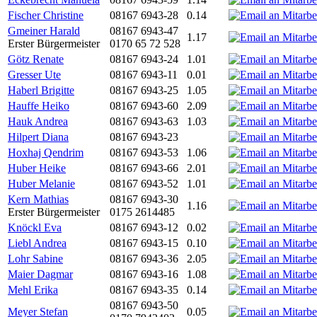
Fischer Christine
08167 6943-28
0.14
Gmeiner Harald
08167 6943-47
1.17
Erster Bürgermeister
0170 65 72 528
Götz Renate
08167 6943-24
1.01
Gresser Ute
08167 6943-11
0.01
Haberl Brigitte
08167 6943-25
1.05
Hauffe Heiko
08167 6943-60
2.09
Hauk Andrea
08167 6943-63
1.03
Hilpert Diana
08167 6943-23
Hoxhaj Qendrim
08167 6943-53
1.06
Huber Heike
08167 6943-66
2.01
Huber Melanie
08167 6943-52
1.01
Kern Mathias
08167 6943-30
1.16
Erster Bürgermeister
0175 2614485
Knöckl Eva
08167 6943-12
0.02
Liebl Andrea
08167 6943-15
0.10
Lohr Sabine
08167 6943-36
2.05
Maier Dagmar
08167 6943-16
1.08
Mehl Erika
08167 6943-35
0.14
08167 6943-50
Meyer Stefan
0.05