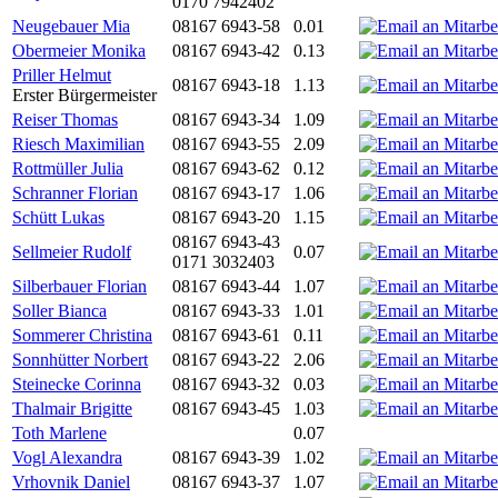
0170 7942402
Neugebauer Mia
08167 6943-58
0.01
Obermeier Monika
08167 6943-42
0.13
Priller Helmut
08167 6943-18
1.13
Erster Bürgermeister
Reiser Thomas
08167 6943-34
1.09
Riesch Maximilian
08167 6943-55
2.09
Rottmüller Julia
08167 6943-62
0.12
Schranner Florian
08167 6943-17
1.06
Schütt Lukas
08167 6943-20
1.15
08167 6943-43
Sellmeier Rudolf
0.07
0171 3032403
Silberbauer Florian
08167 6943-44
1.07
Soller Bianca
08167 6943-33
1.01
Sommerer Christina
08167 6943-61
0.11
Sonnhütter Norbert
08167 6943-22
2.06
Steinecke Corinna
08167 6943-32
0.03
Thalmair Brigitte
08167 6943-45
1.03
Toth Marlene
0.07
Vogl Alexandra
08167 6943-39
1.02
Vrhovnik Daniel
08167 6943-37
1.07