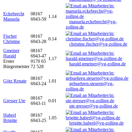
Eckebrecht
08167
1.14
Manuela
6943-59
manuela.eckebrecht@vg-
zolling.de
Fischer
08167
0.14
Christine
6943-28
christine.fischer@vg-zolling.de
Gmeiner
08167
Harald
6943-47
1.17
Erster
0170 65
harald.gmeiner@vg-zolling.de
Bürgermeister
72 528
08167
Götz Renate
1.01
6943-24
gebuehren.steuern@vg-
zolling.de
08167
Gresser Ute
0.01
6943-11
ute.gresser@vg-zolling.de
Haberl
08167
1.05
Brigitte
6943-25
brigitte.haberl@vg-zolling.de