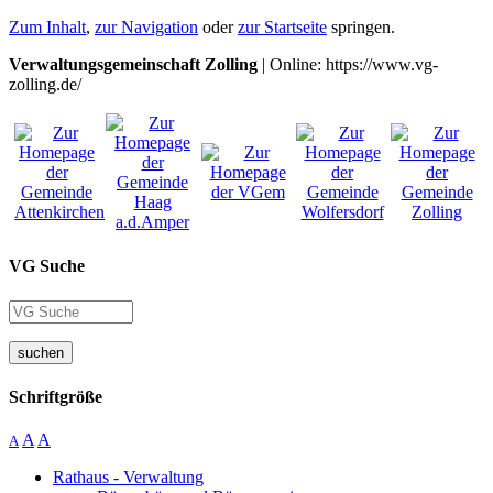
Zum Inhalt
,
zur Navigation
oder
zur Startseite
springen.
Verwaltungsgemeinschaft Zolling
| Online: https://www.vg-
zolling.de/
VG Suche
suchen
Schriftgröße
A
A
A
Rathaus - Verwaltung