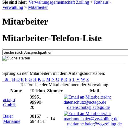
Sie sind hier:
Verwaltungsgemeinschaft Zolling
>
Rathaus -
Verwaltung
>
Mitarbeiter
Mitarbeiter
Mitarbeiter-Telefon-Liste
Sprung zu den Mitarbeitern mit dem Anfangsbuchstaben:
a
B
D
E
F
G
H
K
L
M
N
O
P
R
S
T
V
W
Z
Telefonliste der Mitarbeiter/innen der Verwaltung
Name
Telefon
Zimmer
Mail
09951
actago
99990-
GmbH
20
datenschutz@actago.de
Baier
08167
1.14
Marianne
6943-51
marianne.baier@vg-zolling.de