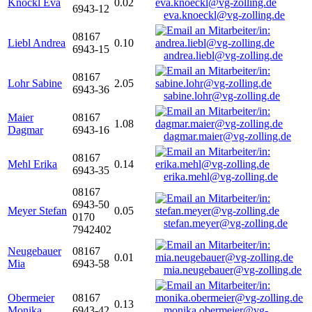
Knöckl Eva
0.02
6943-12
eva.knoeckl@vg-zolling.de
08167
Liebl Andrea
0.10
6943-15
andrea.liebl@vg-zolling.de
08167
Lohr Sabine
2.05
6943-36
sabine.lohr@vg-zolling.de
Maier
08167
1.08
Dagmar
6943-16
dagmar.maier@vg-zolling.de
08167
Mehl Erika
0.14
6943-35
erika.mehl@vg-zolling.de
08167
6943-50
Meyer Stefan
0.05
0170
stefan.meyer@vg-zolling.de
7942402
Neugebauer
08167
0.01
Mia
6943-58
mia.neugebauer@vg-zolling.de
Obermeier
08167
0.13
Monika
6943-42
monika.obermeier@vg-