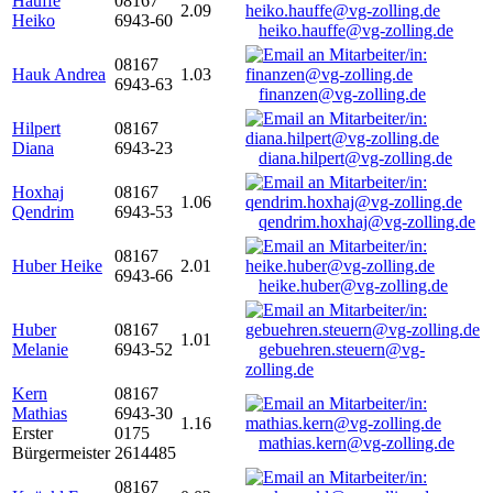
Hauffe
08167
2.09
Heiko
6943-60
heiko.hauffe@vg-zolling.de
08167
Hauk Andrea
1.03
6943-63
finanzen@vg-zolling.de
Hilpert
08167
Diana
6943-23
diana.hilpert@vg-zolling.de
Hoxhaj
08167
1.06
Qendrim
6943-53
qendrim.hoxhaj@vg-zolling.de
08167
Huber Heike
2.01
6943-66
heike.huber@vg-zolling.de
Huber
08167
1.01
Melanie
6943-52
gebuehren.steuern@vg-
zolling.de
Kern
08167
Mathias
6943-30
1.16
Erster
0175
mathias.kern@vg-zolling.de
Bürgermeister
2614485
08167