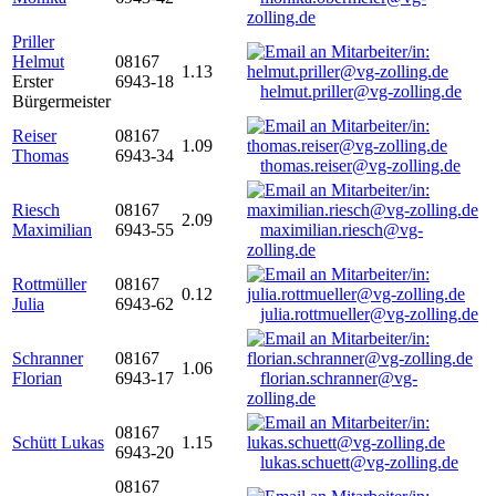
zolling.de
Priller
Helmut
08167
1.13
Erster
6943-18
helmut.priller@vg-zolling.de
Bürgermeister
Reiser
08167
1.09
Thomas
6943-34
thomas.reiser@vg-zolling.de
Riesch
08167
2.09
Maximilian
6943-55
maximilian.riesch@vg-
zolling.de
Rottmüller
08167
0.12
Julia
6943-62
julia.rottmueller@vg-zolling.de
Schranner
08167
1.06
Florian
6943-17
florian.schranner@vg-
zolling.de
08167
Schütt Lukas
1.15
6943-20
lukas.schuett@vg-zolling.de
08167