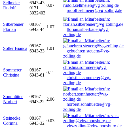
Sellmeier
6943-43
0.07
Rudolf
0171
rudolf.sellmeier@vg-zolling.de
3032403
Silberbauer
08167
1.07
Florian
6943-44
florian.silberbauer@vg-
zolling.de
08167
Soller Bianca
1.01
6943-33
gebuehren.steuern@vg-
zolling.de
Sommerer
08167
0.11
Christina
6943-61
christina.sommerer@vg-
zolling.de
Sonnhütter
08167
2.06
Norbert
6943-22
norbert.sonnhuetter@vg-
zolling.de
Steinecke
08167
0.03
Corinna
6943-32
vhs-zolling@vhs-moosburg.de