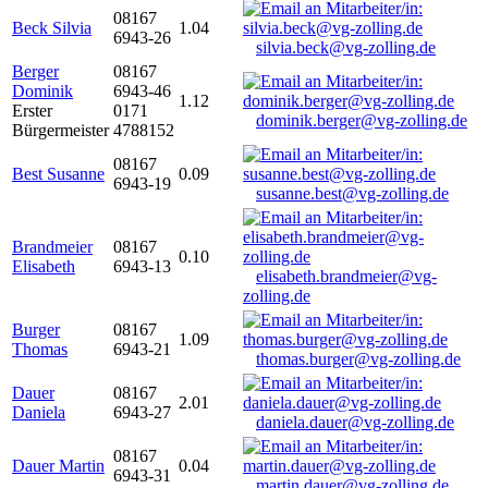
08167
Beck Silvia
1.04
6943-26
silvia.beck@vg-zolling.de
Berger
08167
Dominik
6943-46
1.12
Erster
0171
dominik.berger@vg-zolling.de
Bürgermeister
4788152
08167
Best Susanne
0.09
6943-19
susanne.best@vg-zolling.de
Brandmeier
08167
0.10
Elisabeth
6943-13
elisabeth.brandmeier@vg-
zolling.de
Burger
08167
1.09
Thomas
6943-21
thomas.burger@vg-zolling.de
Dauer
08167
2.01
Daniela
6943-27
daniela.dauer@vg-zolling.de
08167
Dauer Martin
0.04
6943-31
martin.dauer@vg-zolling.de