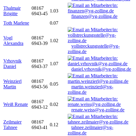
Thalmair
08167
1.03
Brigitte
6943-45
finanzen@vg-zolling.de
Toth Marlene
0.07
Vogl
08167
1.02
Alexandra
6943-39
vollstreckungsstelle@vg-
zolling.de
Vrhovnik
08167
1.07
Daniel
6943-37
daniel.vrhovnik@vg-zolling.de
Weinzierl
08167
0.05
Martin
6943-56
martin.weinzierl@vg-
zolling.de
08167
Weiß Renate
0.02
6943-12
renate.weiss@vg-zolling.de
Zeilmaier
08167
0.12
Tahnee
6943-41
tahnee.zeilmaier@vg-
zolling.de