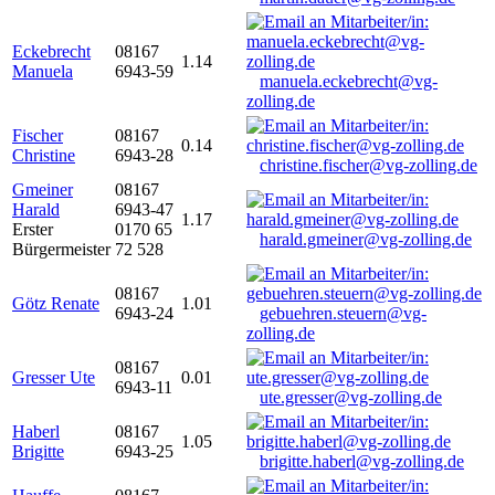
Eckebrecht
08167
1.14
Manuela
6943-59
manuela.eckebrecht@vg-
zolling.de
Fischer
08167
0.14
Christine
6943-28
christine.fischer@vg-zolling.de
Gmeiner
08167
Harald
6943-47
1.17
Erster
0170 65
harald.gmeiner@vg-zolling.de
Bürgermeister
72 528
08167
Götz Renate
1.01
6943-24
gebuehren.steuern@vg-
zolling.de
08167
Gresser Ute
0.01
6943-11
ute.gresser@vg-zolling.de
Haberl
08167
1.05
Brigitte
6943-25
brigitte.haberl@vg-zolling.de