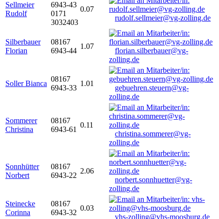
Sellmeier
6943-43
0.07
Rudolf
0171
rudolf.sellmeier@vg-zolling.de
3032403
Silberbauer
08167
1.07
Florian
6943-44
florian.silberbauer@vg-
zolling.de
08167
Soller Bianca
1.01
6943-33
gebuehren.steuern@vg-
zolling.de
Sommerer
08167
0.11
Christina
6943-61
christina.sommerer@vg-
zolling.de
Sonnhütter
08167
2.06
Norbert
6943-22
norbert.sonnhuetter@vg-
zolling.de
Steinecke
08167
0.03
Corinna
6943-32
vhs-zolling@vhs-moosburg.de