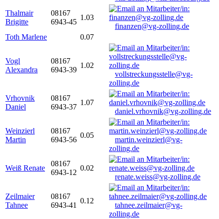
Thalmair
08167
1.03
Brigitte
6943-45
finanzen@vg-zolling.de
Toth Marlene
0.07
Vogl
08167
1.02
Alexandra
6943-39
vollstreckungsstelle@vg-
zolling.de
Vrhovnik
08167
1.07
Daniel
6943-37
daniel.vrhovnik@vg-zolling.de
Weinzierl
08167
0.05
Martin
6943-56
martin.weinzierl@vg-
zolling.de
08167
Weiß Renate
0.02
6943-12
renate.weiss@vg-zolling.de
Zeilmaier
08167
0.12
Tahnee
6943-41
tahnee.zeilmaier@vg-
zolling.de