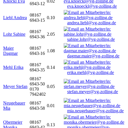
Knöckl Eva
0.02
6943-12
eva.knoeckl@vg-zolling.de
08167
Liebl Andrea
0.10
6943-15
andrea.liebl@vg-zolling.de
08167
Lohr Sabine
2.05
6943-36
sabine.lohr@vg-zolling.de
Maier
08167
1.08
Dagmar
6943-16
dagmar.maier@vg-zolling.de
08167
Mehl Erika
0.14
6943-35
erika.mehl@vg-zolling.de
08167
6943-50
Meyer Stefan
0.05
0170
stefan.meyer@vg-zolling.de
7942402
Neugebauer
08167
0.01
Mia
6943-58
mia.neugebauer@vg-zolling.de
Obermeier
08167
0.13
Monika
6943-42
monika.obermeier@vg-