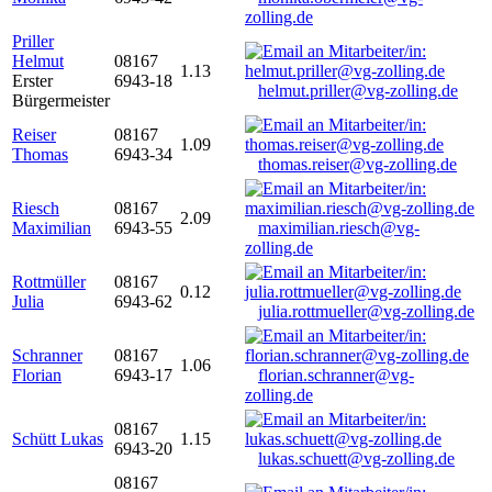
zolling.de
Priller
Helmut
08167
1.13
Erster
6943-18
helmut.priller@vg-zolling.de
Bürgermeister
Reiser
08167
1.09
Thomas
6943-34
thomas.reiser@vg-zolling.de
Riesch
08167
2.09
Maximilian
6943-55
maximilian.riesch@vg-
zolling.de
Rottmüller
08167
0.12
Julia
6943-62
julia.rottmueller@vg-zolling.de
Schranner
08167
1.06
Florian
6943-17
florian.schranner@vg-
zolling.de
08167
Schütt Lukas
1.15
6943-20
lukas.schuett@vg-zolling.de
08167