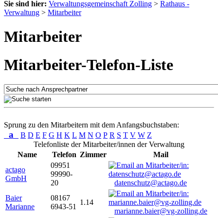
Sie sind hier:
Verwaltungsgemeinschaft Zolling
>
Rathaus -
Verwaltung
>
Mitarbeiter
Mitarbeiter
Mitarbeiter-Telefon-Liste
Sprung zu den Mitarbeitern mit dem Anfangsbuchstaben:
a
B
D
E
F
G
H
K
L
M
N
O
P
R
S
T
V
W
Z
Telefonliste der Mitarbeiter/innen der Verwaltung
Name
Telefon
Zimmer
Mail
09951
actago
99990-
GmbH
20
datenschutz@actago.de
Baier
08167
1.14
Marianne
6943-51
marianne.baier@vg-zolling.de