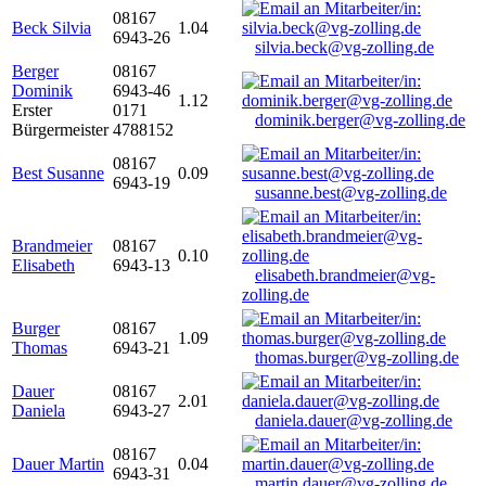
08167
Beck Silvia
1.04
6943-26
silvia.beck@vg-zolling.de
Berger
08167
Dominik
6943-46
1.12
Erster
0171
dominik.berger@vg-zolling.de
Bürgermeister
4788152
08167
Best Susanne
0.09
6943-19
susanne.best@vg-zolling.de
Brandmeier
08167
0.10
Elisabeth
6943-13
elisabeth.brandmeier@vg-
zolling.de
Burger
08167
1.09
Thomas
6943-21
thomas.burger@vg-zolling.de
Dauer
08167
2.01
Daniela
6943-27
daniela.dauer@vg-zolling.de
08167
Dauer Martin
0.04
6943-31
martin.dauer@vg-zolling.de