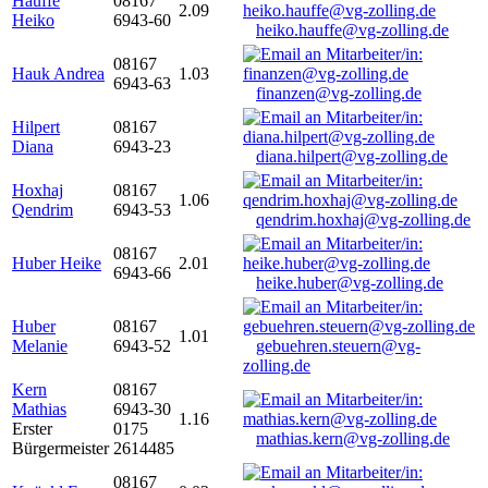
Hauffe
08167
2.09
Heiko
6943-60
heiko.hauffe@vg-zolling.de
08167
Hauk Andrea
1.03
6943-63
finanzen@vg-zolling.de
Hilpert
08167
Diana
6943-23
diana.hilpert@vg-zolling.de
Hoxhaj
08167
1.06
Qendrim
6943-53
qendrim.hoxhaj@vg-zolling.de
08167
Huber Heike
2.01
6943-66
heike.huber@vg-zolling.de
Huber
08167
1.01
Melanie
6943-52
gebuehren.steuern@vg-
zolling.de
Kern
08167
Mathias
6943-30
1.16
Erster
0175
mathias.kern@vg-zolling.de
Bürgermeister
2614485
08167