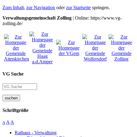
Zum Inhalt
,
zur Navigation
oder
zur Startseite
springen.
Verwaltungsgemeinschaft Zolling
| Online: https://www.vg-
zolling.de/
VG Suche
suchen
Schriftgröße
A
A
A
Rathaus - Verwaltung