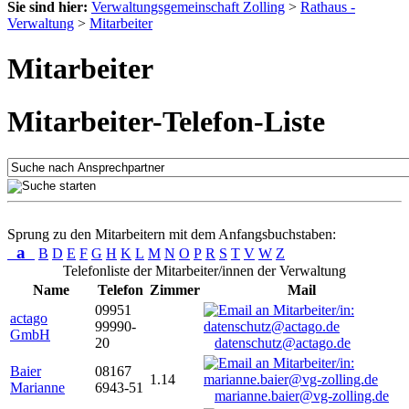
Sie sind hier:
Verwaltungsgemeinschaft Zolling
>
Rathaus -
Verwaltung
>
Mitarbeiter
Mitarbeiter
Mitarbeiter-Telefon-Liste
Sprung zu den Mitarbeitern mit dem Anfangsbuchstaben:
a
B
D
E
F
G
H
K
L
M
N
O
P
R
S
T
V
W
Z
Telefonliste der Mitarbeiter/innen der Verwaltung
Name
Telefon
Zimmer
Mail
09951
actago
99990-
GmbH
20
datenschutz@actago.de
Baier
08167
1.14
Marianne
6943-51
marianne.baier@vg-zolling.de