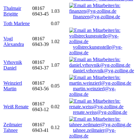
Thalmair
08167
1.03
Brigitte
6943-45
finanzen@vg-zolling.de
Toth Marlene
0.07
Vogl
08167
1.02
Alexandra
6943-39
vollstreckungsstelle@vg-
zolling.de
Vrhovnik
08167
1.07
Daniel
6943-37
daniel.vrhovnik@vg-zolling.de
Weinzierl
08167
0.05
Martin
6943-56
martin.weinzierl@vg-
zolling.de
08167
Weiß Renate
0.02
6943-12
renate.weiss@vg-zolling.de
Zeilmaier
08167
0.12
Tahnee
6943-41
tahnee.zeilmaier@vg-
zolling.de