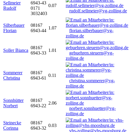
Sellmeier
6943-43
0.07
Rudolf
0171
rudolf.sellmeier@vg-zolling.de
3032403
Silberbauer
08167
1.07
Florian
6943-44
florian.silberbauer@vg-
zolling.de
08167
Soller Bianca
1.01
6943-33
gebuehren.steuern@vg-
zolling.de
Sommerer
08167
0.11
Christina
6943-61
christina.sommerer@vg-
zolling.de
Sonnhütter
08167
2.06
Norbert
6943-22
norbert.sonnhuetter@vg-
zolling.de
Steinecke
08167
0.03
Corinna
6943-32
vhs-zolling@vhs-moosburg.de