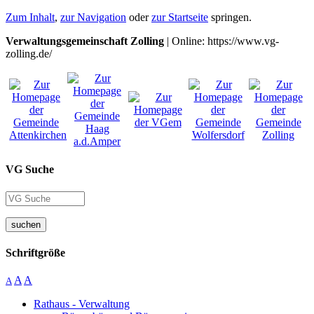
Zum Inhalt
,
zur Navigation
oder
zur Startseite
springen.
Verwaltungsgemeinschaft Zolling
| Online: https://www.vg-
zolling.de/
VG Suche
suchen
Schriftgröße
A
A
A
Rathaus - Verwaltung