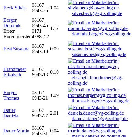
08167
Beck Silvia
1.04
6943-26
silvia.beck@vg-zolling.de
Berger
08167
Dominik
6943-46
1.12
Erster
0171
dominik.berger@vg-zolling.de
Bürgermeister
4788152
08167
Best Susanne
0.09
6943-19
susanne.best@vg-zolling.de
Brandmeier
08167
0.10
Elisabeth
6943-13
elisabeth.brandmeier@vg-
zolling.de
Burger
08167
1.09
Thomas
6943-21
thomas.burger@vg-zolling.de
Dauer
08167
2.01
Daniela
6943-27
daniela.dauer@vg-zolling.de
08167
Dauer Martin
0.04
6943-31
martin.dauer@vg-zolling.de