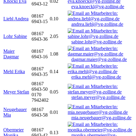
Knöckl Eva
0.02
6943-12
eva.knoeckl@vg-zolling.de
08167
Liebl Andrea
0.10
6943-15
andrea.liebl@vg-zolling.de
08167
Lohr Sabine
2.05
6943-36
sabine.lohr@vg-zolling.de
Maier
08167
1.08
Dagmar
6943-16
dagmar.maier@vg-zolling.de
08167
Mehl Erika
0.14
6943-35
erika.mehl@vg-zolling.de
08167
6943-50
Meyer Stefan
0.05
0170
stefan.meyer@vg-zolling.de
7942402
Neugebauer
08167
0.01
Mia
6943-58
mia.neugebauer@vg-zolling.de
Obermeier
08167
0.13
Monika
6943-42
monika.obermeier@vg-