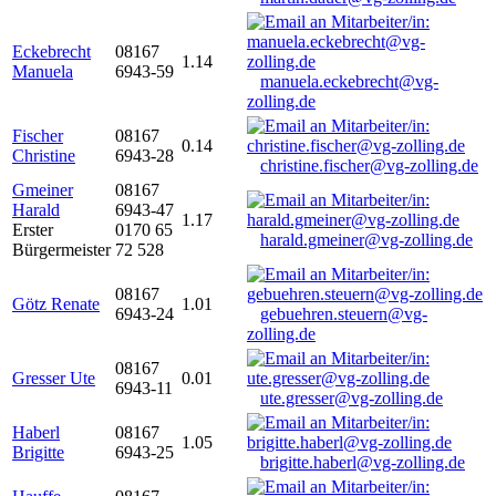
Eckebrecht
08167
1.14
Manuela
6943-59
manuela.eckebrecht@vg-
zolling.de
Fischer
08167
0.14
Christine
6943-28
christine.fischer@vg-zolling.de
Gmeiner
08167
Harald
6943-47
1.17
Erster
0170 65
harald.gmeiner@vg-zolling.de
Bürgermeister
72 528
08167
Götz Renate
1.01
6943-24
gebuehren.steuern@vg-
zolling.de
08167
Gresser Ute
0.01
6943-11
ute.gresser@vg-zolling.de
Haberl
08167
1.05
Brigitte
6943-25
brigitte.haberl@vg-zolling.de