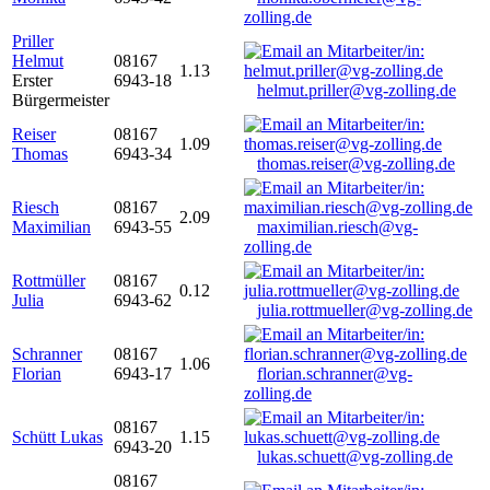
zolling.de
Priller
Helmut
08167
1.13
Erster
6943-18
helmut.priller@vg-zolling.de
Bürgermeister
Reiser
08167
1.09
Thomas
6943-34
thomas.reiser@vg-zolling.de
Riesch
08167
2.09
Maximilian
6943-55
maximilian.riesch@vg-
zolling.de
Rottmüller
08167
0.12
Julia
6943-62
julia.rottmueller@vg-zolling.de
Schranner
08167
1.06
Florian
6943-17
florian.schranner@vg-
zolling.de
08167
Schütt Lukas
1.15
6943-20
lukas.schuett@vg-zolling.de
08167