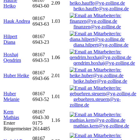
Hauffe
08167
2.09
Heiko
6943-60
heiko.hauffe@vg-zolling.de
08167
Hauk Andrea
1.03
6943-63
finanzen@vg-zolling.de
Hilpert
08167
Diana
6943-23
diana.hilpert@vg-zolling.de
Hoxhaj
08167
1.06
Qendrim
6943-53
qendrim.hoxhaj@vg-zolling.de
08167
Huber Heike
2.01
6943-66
heike.huber@vg-zolling.de
Huber
08167
1.01
Melanie
6943-52
gebuehren.steuern@vg-
zolling.de
Kern
08167
Mathias
6943-30
1.16
Erster
0175
mathias.kern@vg-zolling.de
Bürgermeister
2614485
08167