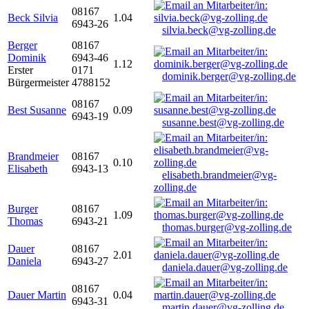
08167
Beck Silvia
1.04
6943-26
silvia.beck@vg-zolling.de
Berger
08167
Dominik
6943-46
1.12
Erster
0171
dominik.berger@vg-zolling.de
Bürgermeister
4788152
08167
Best Susanne
0.09
6943-19
susanne.best@vg-zolling.de
Brandmeier
08167
0.10
Elisabeth
6943-13
elisabeth.brandmeier@vg-
zolling.de
Burger
08167
1.09
Thomas
6943-21
thomas.burger@vg-zolling.de
Dauer
08167
2.01
Daniela
6943-27
daniela.dauer@vg-zolling.de
08167
Dauer Martin
0.04
6943-31
martin.dauer@vg-zolling.de