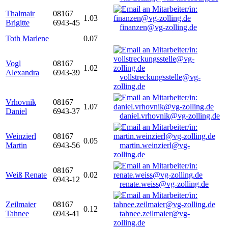
Thalmair
08167
1.03
Brigitte
6943-45
finanzen@vg-zolling.de
Toth Marlene
0.07
Vogl
08167
1.02
Alexandra
6943-39
vollstreckungsstelle@vg-
zolling.de
Vrhovnik
08167
1.07
Daniel
6943-37
daniel.vrhovnik@vg-zolling.de
Weinzierl
08167
0.05
Martin
6943-56
martin.weinzierl@vg-
zolling.de
08167
Weiß Renate
0.02
6943-12
renate.weiss@vg-zolling.de
Zeilmaier
08167
0.12
Tahnee
6943-41
tahnee.zeilmaier@vg-
zolling.de