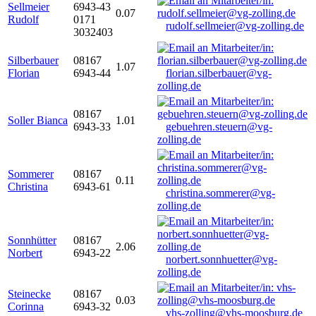
Sellmeier
6943-43
0.07
Rudolf
0171
rudolf.sellmeier@vg-zolling.de
3032403
Silberbauer
08167
1.07
Florian
6943-44
florian.silberbauer@vg-
zolling.de
08167
Soller Bianca
1.01
6943-33
gebuehren.steuern@vg-
zolling.de
Sommerer
08167
0.11
Christina
6943-61
christina.sommerer@vg-
zolling.de
Sonnhütter
08167
2.06
Norbert
6943-22
norbert.sonnhuetter@vg-
zolling.de
Steinecke
08167
0.03
Corinna
6943-32
vhs-zolling@vhs-moosburg.de