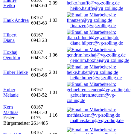
Hauffe
08167
2.09
Heiko
6943-60
heiko.hauffe@vg-zolling.de
08167
Hauk Andrea
1.03
6943-63
finanzen@vg-zolling.de
Hilpert
08167
Diana
6943-23
diana.hilpert@vg-zolling.de
Hoxhaj
08167
1.06
Qendrim
6943-53
qendrim.hoxhaj@vg-zolling.de
08167
Huber Heike
2.01
6943-66
heike.huber@vg-zolling.de
Huber
08167
1.01
Melanie
6943-52
gebuehren.steuern@vg-
zolling.de
Kern
08167
Mathias
6943-30
1.16
Erster
0175
mathias.kern@vg-zolling.de
Bürgermeister
2614485
08167