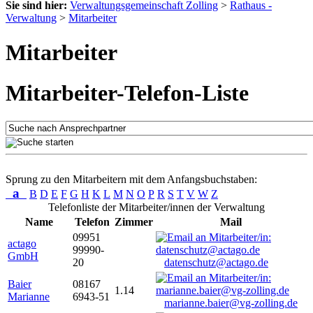
Sie sind hier:
Verwaltungsgemeinschaft Zolling
>
Rathaus -
Verwaltung
>
Mitarbeiter
Mitarbeiter
Mitarbeiter-Telefon-Liste
Sprung zu den Mitarbeitern mit dem Anfangsbuchstaben:
a
B
D
E
F
G
H
K
L
M
N
O
P
R
S
T
V
W
Z
Telefonliste der Mitarbeiter/innen der Verwaltung
Name
Telefon
Zimmer
Mail
09951
actago
99990-
GmbH
20
datenschutz@actago.de
Baier
08167
1.14
Marianne
6943-51
marianne.baier@vg-zolling.de