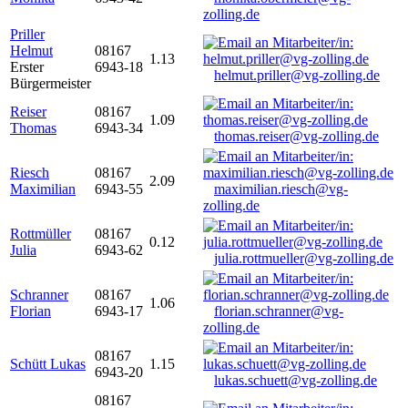
zolling.de
Priller
Helmut
08167
1.13
Erster
6943-18
helmut.priller@vg-zolling.de
Bürgermeister
Reiser
08167
1.09
Thomas
6943-34
thomas.reiser@vg-zolling.de
Riesch
08167
2.09
Maximilian
6943-55
maximilian.riesch@vg-
zolling.de
Rottmüller
08167
0.12
Julia
6943-62
julia.rottmueller@vg-zolling.de
Schranner
08167
1.06
Florian
6943-17
florian.schranner@vg-
zolling.de
08167
Schütt Lukas
1.15
6943-20
lukas.schuett@vg-zolling.de
08167