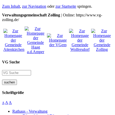
Zum Inhalt
,
zur Navigation
oder
zur Startseite
springen.
Verwaltungsgemeinschaft Zolling
| Online: https://www.vg-
zolling.de/
VG Suche
suchen
Schriftgröße
A
A
A
Rathaus - Verwaltung