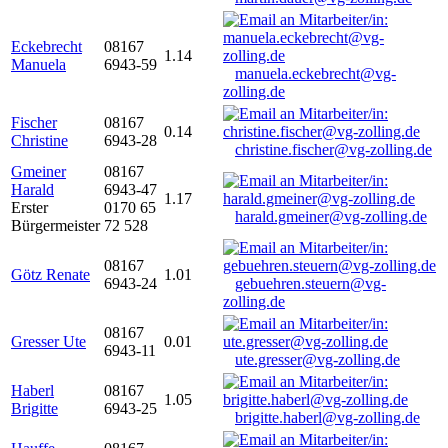
Eckebrecht
08167
1.14
Manuela
6943-59
manuela.eckebrecht@vg-
zolling.de
Fischer
08167
0.14
Christine
6943-28
christine.fischer@vg-zolling.de
Gmeiner
08167
Harald
6943-47
1.17
Erster
0170 65
harald.gmeiner@vg-zolling.de
Bürgermeister
72 528
08167
Götz Renate
1.01
6943-24
gebuehren.steuern@vg-
zolling.de
08167
Gresser Ute
0.01
6943-11
ute.gresser@vg-zolling.de
Haberl
08167
1.05
Brigitte
6943-25
brigitte.haberl@vg-zolling.de