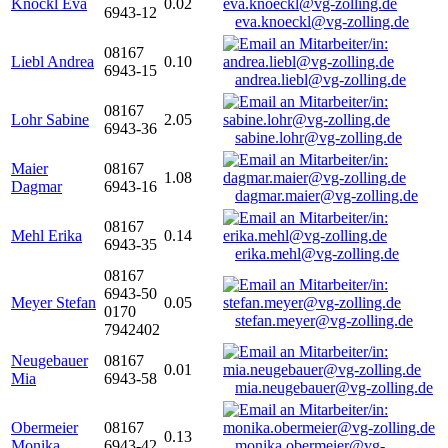
Knöckl Eva
0.02
6943-12
eva.knoeckl@vg-zolling.de
08167
Liebl Andrea
0.10
6943-15
andrea.liebl@vg-zolling.de
08167
Lohr Sabine
2.05
6943-36
sabine.lohr@vg-zolling.de
Maier
08167
1.08
Dagmar
6943-16
dagmar.maier@vg-zolling.de
08167
Mehl Erika
0.14
6943-35
erika.mehl@vg-zolling.de
08167
6943-50
Meyer Stefan
0.05
0170
stefan.meyer@vg-zolling.de
7942402
Neugebauer
08167
0.01
Mia
6943-58
mia.neugebauer@vg-zolling.de
Obermeier
08167
0.13
Monika
6943-42
monika.obermeier@vg-