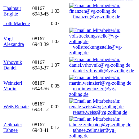
Thalmair
08167
1.03
Brigitte
6943-45
finanzen@vg-zolling.de
Toth Marlene
0.07
Vogl
08167
1.02
Alexandra
6943-39
vollstreckungsstelle@vg-
zolling.de
Vrhovnik
08167
1.07
Daniel
6943-37
daniel.vrhovnik@vg-zolling.de
Weinzierl
08167
0.05
Martin
6943-56
martin.weinzierl@vg-
zolling.de
08167
Weiß Renate
0.02
6943-12
renate.weiss@vg-zolling.de
Zeilmaier
08167
0.12
Tahnee
6943-41
tahnee.zeilmaier@vg-
zolling.de