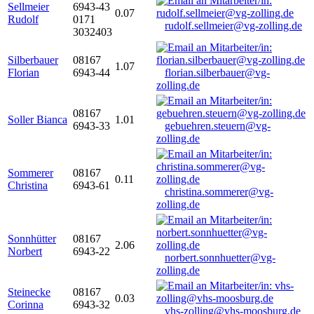
Sellmeier
6943-43
0.07
Rudolf
0171
rudolf.sellmeier@vg-zolling.de
3032403
Silberbauer
08167
1.07
Florian
6943-44
florian.silberbauer@vg-
zolling.de
08167
Soller Bianca
1.01
6943-33
gebuehren.steuern@vg-
zolling.de
Sommerer
08167
0.11
Christina
6943-61
christina.sommerer@vg-
zolling.de
Sonnhütter
08167
2.06
Norbert
6943-22
norbert.sonnhuetter@vg-
zolling.de
Steinecke
08167
0.03
Corinna
6943-32
vhs-zolling@vhs-moosburg.de