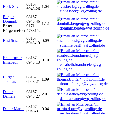
08167
Beck Silvia
1.04
6943-26
silvia.beck@vg-zolling.de
Berger
08167
Dominik
6943-46
1.12
Erster
0171
dominik.berger@vg-zolling.de
Bürgermeister
4788152
08167
Best Susanne
0.09
6943-19
susanne.best@vg-zolling.de
Brandmeier
08167
0.10
Elisabeth
6943-13
elisabeth.brandmeier@vg-
zolling.de
Burger
08167
1.09
Thomas
6943-21
thomas.burger@vg-zolling.de
Dauer
08167
2.01
Daniela
6943-27
daniela.dauer@vg-zolling.de
08167
Dauer Martin
0.04
6943-31
martin.dauer@vg-zolling.de