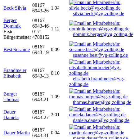
08167
Beck Silvia
1.04
6943-26
silvia.beck@vg-zolling.de
Berger
08167
Dominik
6943-46
1.12
Erster
0171
dominik.berger@vg-zolling.de
Bürgermeister
4788152
08167
Best Susanne
0.09
6943-19
susanne.best@vg-zolling.de
Brandmeier
08167
0.10
Elisabeth
6943-13
elisabeth.brandmeier@vg-
zolling.de
Burger
08167
1.09
Thomas
6943-21
thomas.burger@vg-zolling.de
Dauer
08167
2.01
Daniela
6943-27
daniela.dauer@vg-zolling.de
08167
Dauer Martin
0.04
6943-31
martin.dauer@vg-zolling.de