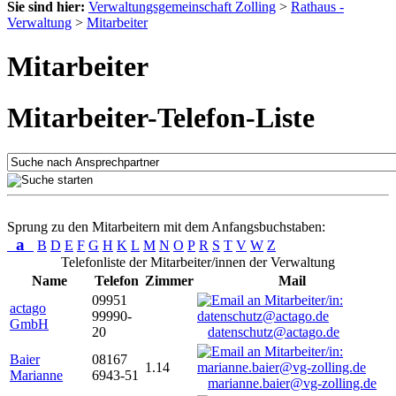
Sie sind hier:
Verwaltungsgemeinschaft Zolling
>
Rathaus -
Verwaltung
>
Mitarbeiter
Mitarbeiter
Mitarbeiter-Telefon-Liste
Sprung zu den Mitarbeitern mit dem Anfangsbuchstaben:
a
B
D
E
F
G
H
K
L
M
N
O
P
R
S
T
V
W
Z
Telefonliste der Mitarbeiter/innen der Verwaltung
Name
Telefon
Zimmer
Mail
09951
actago
99990-
GmbH
20
datenschutz@actago.de
Baier
08167
1.14
Marianne
6943-51
marianne.baier@vg-zolling.de