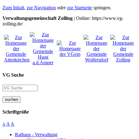
Zum Inhalt
,
zur Navigation
oder
zur Startseite
springen.
Verwaltungsgemeinschaft Zolling
| Online: https://www.vg-
zolling.de/
VG Suche
suchen
Schriftgröße
A
A
A
Rathaus - Verwaltung