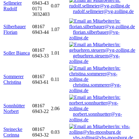
Sellmeier
6943-43
0.07
Rudolf
0171
rudolf.sellmeier@vg-zolling.de
3032403
Silberbauer
08167
1.07
Florian
6943-44
florian.silberbauer@vg-
zolling.de
08167
Soller Bianca
1.01
6943-33
gebuehren.steuern@vg-
zolling.de
Sommerer
08167
0.11
Christina
6943-61
christina.sommerer@vg-
zolling.de
Sonnhütter
08167
2.06
Norbert
6943-22
norbert.sonnhuetter@vg-
zolling.de
Steinecke
08167
0.03
Corinna
6943-32
vhs-zolling@vhs-moosburg.de