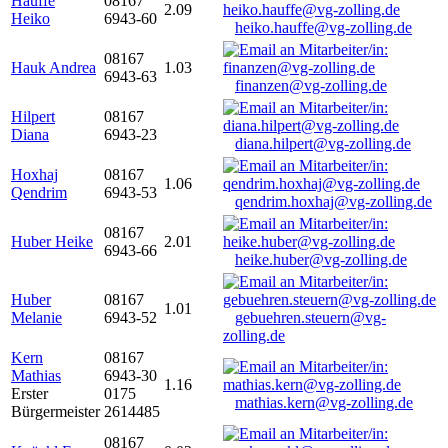
Hauffe
08167
2.09
Heiko
6943-60
heiko.hauffe@vg-zolling.de
08167
Hauk Andrea
1.03
6943-63
finanzen@vg-zolling.de
Hilpert
08167
Diana
6943-23
diana.hilpert@vg-zolling.de
Hoxhaj
08167
1.06
Qendrim
6943-53
qendrim.hoxhaj@vg-zolling.de
08167
Huber Heike
2.01
6943-66
heike.huber@vg-zolling.de
Huber
08167
1.01
Melanie
6943-52
gebuehren.steuern@vg-
zolling.de
Kern
08167
Mathias
6943-30
1.16
Erster
0175
mathias.kern@vg-zolling.de
Bürgermeister
2614485
08167