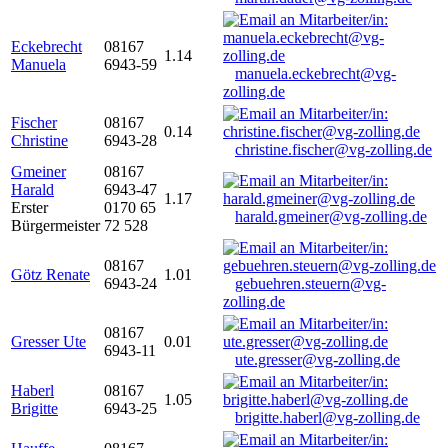
Eckebrecht
08167
1.14
Manuela
6943-59
manuela.eckebrecht@vg-
zolling.de
Fischer
08167
0.14
Christine
6943-28
christine.fischer@vg-zolling.de
Gmeiner
08167
Harald
6943-47
1.17
Erster
0170 65
harald.gmeiner@vg-zolling.de
Bürgermeister
72 528
08167
Götz Renate
1.01
6943-24
gebuehren.steuern@vg-
zolling.de
08167
Gresser Ute
0.01
6943-11
ute.gresser@vg-zolling.de
Haberl
08167
1.05
Brigitte
6943-25
brigitte.haberl@vg-zolling.de