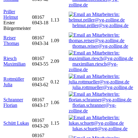
zolling.de
Priller
Helmut
08167
1.13
Erster
6943-18
helmut.priller@vg-zolling.de
Bürgermeister
Reiser
08167
1.09
Thomas
6943-34
thomas.reiser@vg-zolling.de
Riesch
08167
2.09
Maximilian
6943-55
maximilian.riesch@vg-
zolling.de
Rottmüller
08167
0.12
Julia
6943-62
julia.rottmueller@vg-zolling.de
Schranner
08167
1.06
Florian
6943-17
florian.schranner@vg-
zolling.de
08167
Schütt Lukas
1.15
6943-20
lukas.schuett@vg-zolling.de
08167