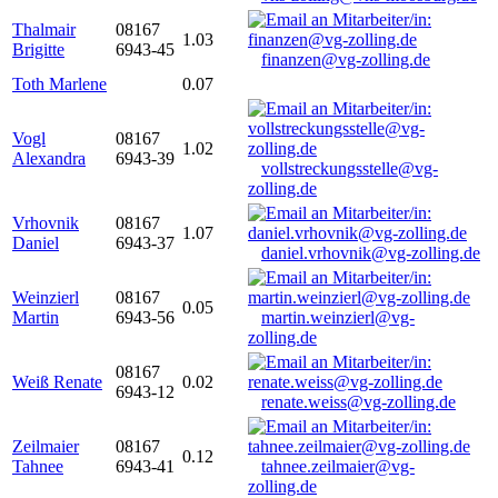
Thalmair
08167
1.03
Brigitte
6943-45
finanzen@vg-zolling.de
Toth Marlene
0.07
Vogl
08167
1.02
Alexandra
6943-39
vollstreckungsstelle@vg-
zolling.de
Vrhovnik
08167
1.07
Daniel
6943-37
daniel.vrhovnik@vg-zolling.de
Weinzierl
08167
0.05
Martin
6943-56
martin.weinzierl@vg-
zolling.de
08167
Weiß Renate
0.02
6943-12
renate.weiss@vg-zolling.de
Zeilmaier
08167
0.12
Tahnee
6943-41
tahnee.zeilmaier@vg-
zolling.de