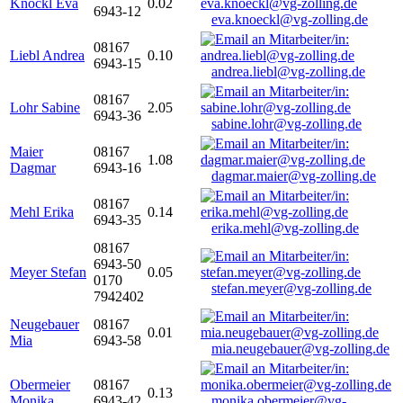
Knöckl Eva
0.02
6943-12
eva.knoeckl@vg-zolling.de
08167
Liebl Andrea
0.10
6943-15
andrea.liebl@vg-zolling.de
08167
Lohr Sabine
2.05
6943-36
sabine.lohr@vg-zolling.de
Maier
08167
1.08
Dagmar
6943-16
dagmar.maier@vg-zolling.de
08167
Mehl Erika
0.14
6943-35
erika.mehl@vg-zolling.de
08167
6943-50
Meyer Stefan
0.05
0170
stefan.meyer@vg-zolling.de
7942402
Neugebauer
08167
0.01
Mia
6943-58
mia.neugebauer@vg-zolling.de
Obermeier
08167
0.13
Monika
6943-42
monika.obermeier@vg-