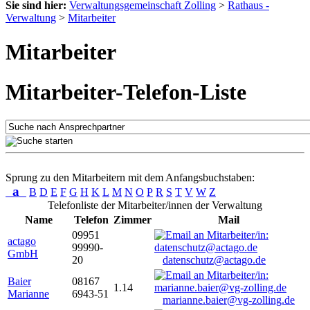
Sie sind hier:
Verwaltungsgemeinschaft Zolling
>
Rathaus -
Verwaltung
>
Mitarbeiter
Mitarbeiter
Mitarbeiter-Telefon-Liste
Sprung zu den Mitarbeitern mit dem Anfangsbuchstaben:
a
B
D
E
F
G
H
K
L
M
N
O
P
R
S
T
V
W
Z
Telefonliste der Mitarbeiter/innen der Verwaltung
Name
Telefon
Zimmer
Mail
09951
actago
99990-
GmbH
20
datenschutz@actago.de
Baier
08167
1.14
Marianne
6943-51
marianne.baier@vg-zolling.de