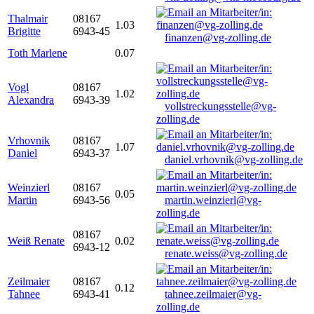
Thalmair
08167
1.03
Brigitte
6943-45
finanzen@vg-zolling.de
Toth Marlene
0.07
Vogl
08167
1.02
Alexandra
6943-39
vollstreckungsstelle@vg-
zolling.de
Vrhovnik
08167
1.07
Daniel
6943-37
daniel.vrhovnik@vg-zolling.de
Weinzierl
08167
0.05
Martin
6943-56
martin.weinzierl@vg-
zolling.de
08167
Weiß Renate
0.02
6943-12
renate.weiss@vg-zolling.de
Zeilmaier
08167
0.12
Tahnee
6943-41
tahnee.zeilmaier@vg-
zolling.de