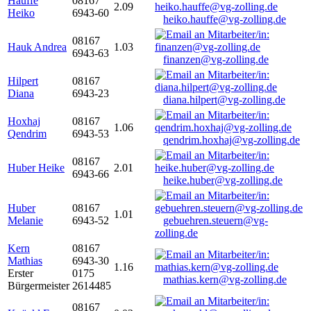
Hauffe
08167
2.09
Heiko
6943-60
heiko.hauffe@vg-zolling.de
08167
Hauk Andrea
1.03
6943-63
finanzen@vg-zolling.de
Hilpert
08167
Diana
6943-23
diana.hilpert@vg-zolling.de
Hoxhaj
08167
1.06
Qendrim
6943-53
qendrim.hoxhaj@vg-zolling.de
08167
Huber Heike
2.01
6943-66
heike.huber@vg-zolling.de
Huber
08167
1.01
Melanie
6943-52
gebuehren.steuern@vg-
zolling.de
Kern
08167
Mathias
6943-30
1.16
Erster
0175
mathias.kern@vg-zolling.de
Bürgermeister
2614485
08167