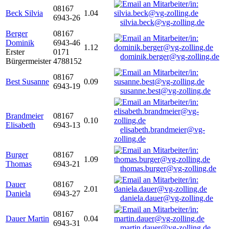
08167
Beck Silvia
1.04
6943-26
silvia.beck@vg-zolling.de
Berger
08167
Dominik
6943-46
1.12
Erster
0171
dominik.berger@vg-zolling.de
Bürgermeister
4788152
08167
Best Susanne
0.09
6943-19
susanne.best@vg-zolling.de
Brandmeier
08167
0.10
Elisabeth
6943-13
elisabeth.brandmeier@vg-
zolling.de
Burger
08167
1.09
Thomas
6943-21
thomas.burger@vg-zolling.de
Dauer
08167
2.01
Daniela
6943-27
daniela.dauer@vg-zolling.de
08167
Dauer Martin
0.04
6943-31
martin.dauer@vg-zolling.de