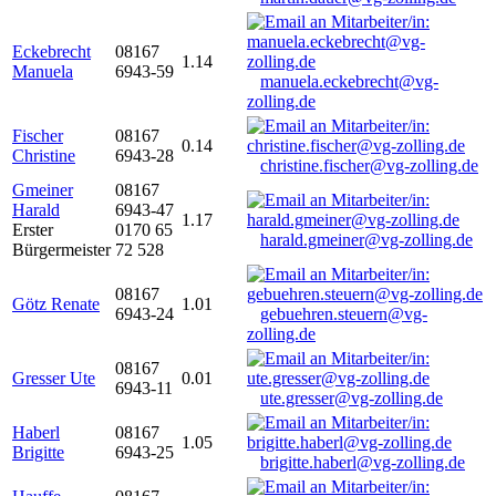
Eckebrecht
08167
1.14
Manuela
6943-59
manuela.eckebrecht@vg-
zolling.de
Fischer
08167
0.14
Christine
6943-28
christine.fischer@vg-zolling.de
Gmeiner
08167
Harald
6943-47
1.17
Erster
0170 65
harald.gmeiner@vg-zolling.de
Bürgermeister
72 528
08167
Götz Renate
1.01
6943-24
gebuehren.steuern@vg-
zolling.de
08167
Gresser Ute
0.01
6943-11
ute.gresser@vg-zolling.de
Haberl
08167
1.05
Brigitte
6943-25
brigitte.haberl@vg-zolling.de