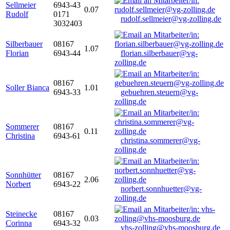
Sellmeier
6943-43
0.07
Rudolf
0171
rudolf.sellmeier@vg-zolling.de
3032403
Silberbauer
08167
1.07
Florian
6943-44
florian.silberbauer@vg-
zolling.de
08167
Soller Bianca
1.01
6943-33
gebuehren.steuern@vg-
zolling.de
Sommerer
08167
0.11
Christina
6943-61
christina.sommerer@vg-
zolling.de
Sonnhütter
08167
2.06
Norbert
6943-22
norbert.sonnhuetter@vg-
zolling.de
Steinecke
08167
0.03
Corinna
6943-32
vhs-zolling@vhs-moosburg.de