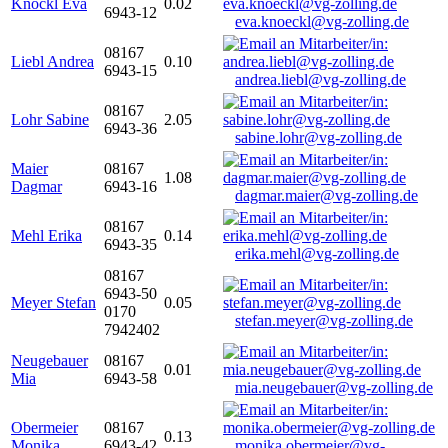
Knöckl Eva
0.02
6943-12
eva.knoeckl@vg-zolling.de
08167
Liebl Andrea
0.10
6943-15
andrea.liebl@vg-zolling.de
08167
Lohr Sabine
2.05
6943-36
sabine.lohr@vg-zolling.de
Maier
08167
1.08
Dagmar
6943-16
dagmar.maier@vg-zolling.de
08167
Mehl Erika
0.14
6943-35
erika.mehl@vg-zolling.de
08167
6943-50
Meyer Stefan
0.05
0170
stefan.meyer@vg-zolling.de
7942402
Neugebauer
08167
0.01
Mia
6943-58
mia.neugebauer@vg-zolling.de
Obermeier
08167
0.13
Monika
6943-42
monika.obermeier@vg-