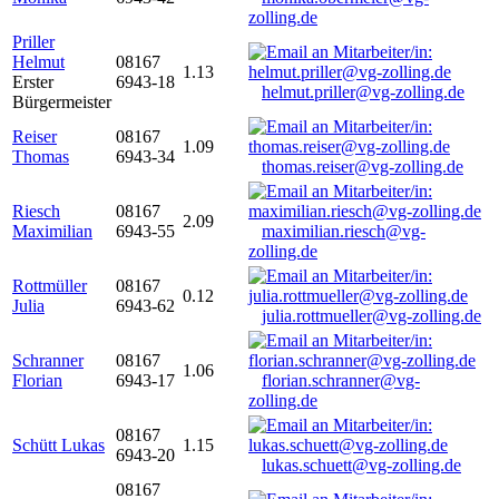
zolling.de
Priller
Helmut
08167
1.13
Erster
6943-18
helmut.priller@vg-zolling.de
Bürgermeister
Reiser
08167
1.09
Thomas
6943-34
thomas.reiser@vg-zolling.de
Riesch
08167
2.09
Maximilian
6943-55
maximilian.riesch@vg-
zolling.de
Rottmüller
08167
0.12
Julia
6943-62
julia.rottmueller@vg-zolling.de
Schranner
08167
1.06
Florian
6943-17
florian.schranner@vg-
zolling.de
08167
Schütt Lukas
1.15
6943-20
lukas.schuett@vg-zolling.de
08167