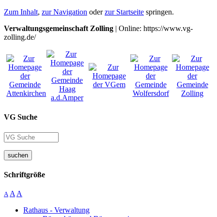
Zum Inhalt
,
zur Navigation
oder
zur Startseite
springen.
Verwaltungsgemeinschaft Zolling
| Online: https://www.vg-
zolling.de/
VG Suche
suchen
Schriftgröße
A
A
A
Rathaus - Verwaltung