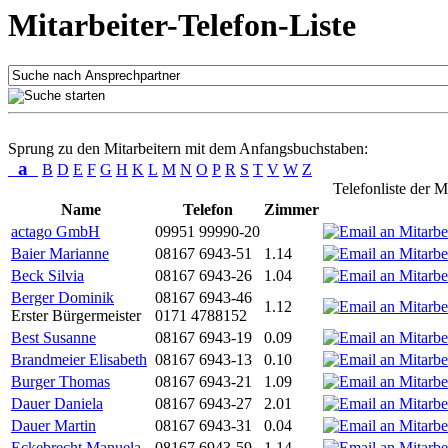
Mitarbeiter-Telefon-Liste
Sprung zu den Mitarbeitern mit dem Anfangsbuchstaben:
a
B
D
E
F
G
H
K
L
M
N
O
P
R
S
T
V
W
Z
Telefonliste der M
Name
Telefon
Zimmer
actago GmbH
09951 99990-20
Baier Marianne
08167 6943-51
1.14
Beck Silvia
08167 6943-26
1.04
Berger Dominik
08167 6943-46
1.12
Erster Bürgermeister
0171 4788152
Best Susanne
08167 6943-19
0.09
Brandmeier Elisabeth
08167 6943-13
0.10
Burger Thomas
08167 6943-21
1.09
Dauer Daniela
08167 6943-27
2.01
Dauer Martin
08167 6943-31
0.04
Eckebrecht Manuela
08167 6943-59
1.14