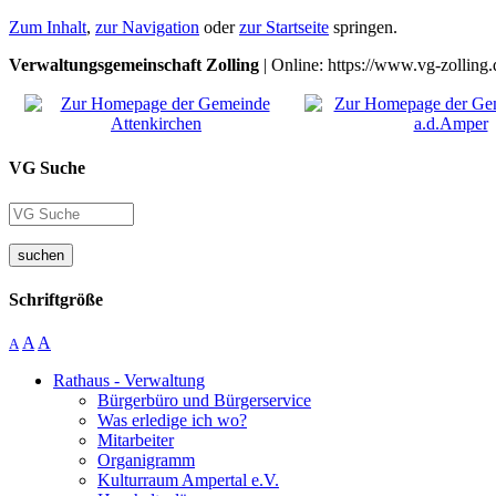
Zum Inhalt
,
zur Navigation
oder
zur Startseite
springen.
Verwaltungsgemeinschaft Zolling
| Online: https://www.vg-zolling.
VG Suche
suchen
Schriftgröße
A
A
A
Rathaus - Verwaltung
Bürgerbüro und Bürgerservice
Was erledige ich wo?
Mitarbeiter
Organigramm
Kulturraum Ampertal e.V.