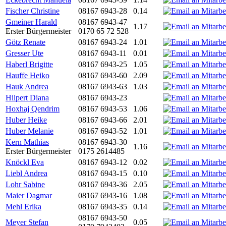
Fischer Christine
08167 6943-28
0.14
Gmeiner Harald
08167 6943-47
1.17
Erster Bürgermeister
0170 65 72 528
Götz Renate
08167 6943-24
1.01
Gresser Ute
08167 6943-11
0.01
Haberl Brigitte
08167 6943-25
1.05
Hauffe Heiko
08167 6943-60
2.09
Hauk Andrea
08167 6943-63
1.03
Hilpert Diana
08167 6943-23
Hoxhaj Qendrim
08167 6943-53
1.06
Huber Heike
08167 6943-66
2.01
Huber Melanie
08167 6943-52
1.01
Kern Mathias
08167 6943-30
1.16
Erster Bürgermeister
0175 2614485
Knöckl Eva
08167 6943-12
0.02
Liebl Andrea
08167 6943-15
0.10
Lohr Sabine
08167 6943-36
2.05
Maier Dagmar
08167 6943-16
1.08
Mehl Erika
08167 6943-35
0.14
08167 6943-50
Meyer Stefan
0.05