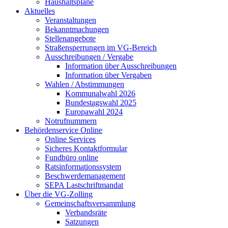
Haushaltspläne
Aktuelles
Veranstaltungen
Bekanntmachungen
Stellenangebote
Straßensperrungen im VG-Bereich
Ausschreibungen / Vergabe
Information über Ausschreibungen
Information über Vergaben
Wahlen / Abstimmungen
Kommunalwahl 2026
Bundestagswahl 2025
Europawahl 2024
Notrufnummern
Behördenservice Online
Online Services
Sicheres Kontaktformular
Fundbüro online
Ratsinformationssystem
Beschwerdemanagement
SEPA Lastschriftmandat
Über die VG-Zolling
Gemeinschaftsversammlung
Verbandsräte
Satzungen