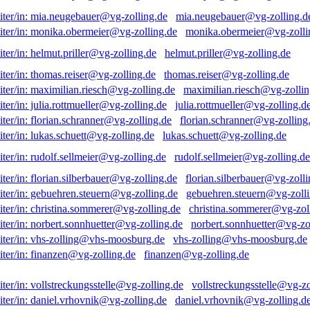
mia.neugebauer@vg-zolling.d
monika.obermeier@vg-zolli
helmut.priller@vg-zolling.de
thomas.reiser@vg-zolling.de
maximilian.riesch@vg-zollin
julia.rottmueller@vg-zolling.d
florian.schranner@vg-zolling
lukas.schuett@vg-zolling.de
rudolf.sellmeier@vg-zolling.de
florian.silberbauer@vg-zolli
gebuehren.steuern@vg-zolli
christina.sommerer@vg-zol
norbert.sonnhuetter@vg-zo
vhs-zolling@vhs-moosburg.de
finanzen@vg-zolling.de
vollstreckungsstelle@vg-zo
daniel.vrhovnik@vg-zolling.d