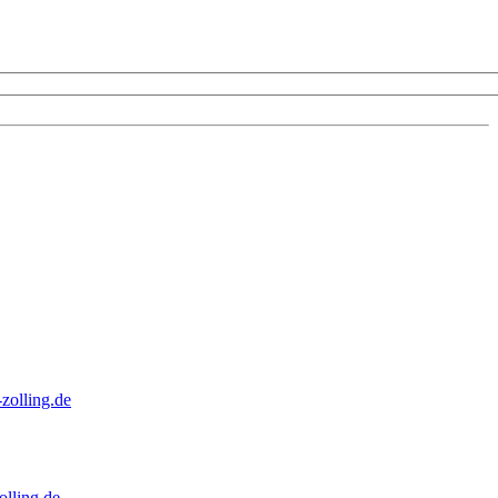
zolling.de
lling.de