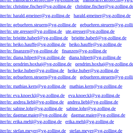
christine.fischer@vg-zolling.d
harald.gmeiner@vg-zolling.de
gebuehren.steuern@vg-zolli
ute.gresser@vg-zolling.de
brigitte.haberl@vg-zolling.de
heiko.hauffe@vg-zolling.de
finanzen@vg-zolling.de
diana.hilpert@vg-zolling.de
qendrim.hoxhaj@vg-zolling.d
heike.huber@vg-zolling.de
gebuehren.steuern@vg-zolli
mathias.kern@vg-zolling.de
eva.knoeckl@vg-zolling.de
andrea.liebl@vg-zolling.de
sabine.lohr@vg-zolling.de
dagmar.maier@vg-zolling.de
erika.mehl@vg-zolling.de
stefan.meyer@vg-zolling.de