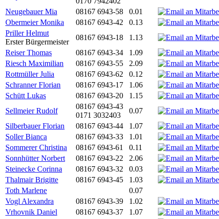
0170 7942402
Neugebauer Mia
08167 6943-58
0.01
Obermeier Monika
08167 6943-42
0.13
Priller Helmut
08167 6943-18
1.13
Erster Bürgermeister
Reiser Thomas
08167 6943-34
1.09
Riesch Maximilian
08167 6943-55
2.09
Rottmüller Julia
08167 6943-62
0.12
Schranner Florian
08167 6943-17
1.06
Schütt Lukas
08167 6943-20
1.15
08167 6943-43
Sellmeier Rudolf
0.07
0171 3032403
Silberbauer Florian
08167 6943-44
1.07
Soller Bianca
08167 6943-33
1.01
Sommerer Christina
08167 6943-61
0.11
Sonnhütter Norbert
08167 6943-22
2.06
Steinecke Corinna
08167 6943-32
0.03
Thalmair Brigitte
08167 6943-45
1.03
Toth Marlene
0.07
Vogl Alexandra
08167 6943-39
1.02
Vrhovnik Daniel
08167 6943-37
1.07