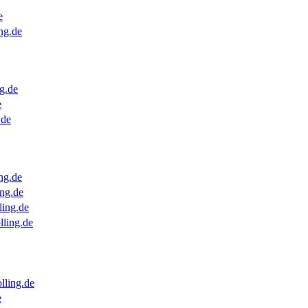
e
ng.de
g.de
e
.de
ng.de
ng.de
ling.de
lling.de
lling.de
e