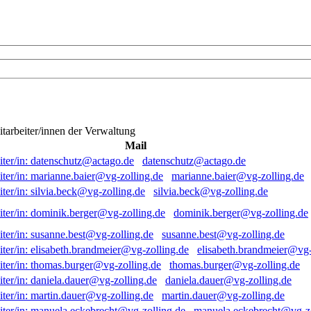
itarbeiter/innen der Verwaltung
Mail
datenschutz@actago.de
marianne.baier@vg-zolling.de
silvia.beck@vg-zolling.de
dominik.berger@vg-zolling.de
susanne.best@vg-zolling.de
elisabeth.brandmeier@vg-
thomas.burger@vg-zolling.de
daniela.dauer@vg-zolling.de
martin.dauer@vg-zolling.de
manuela.eckebrecht@vg-zo