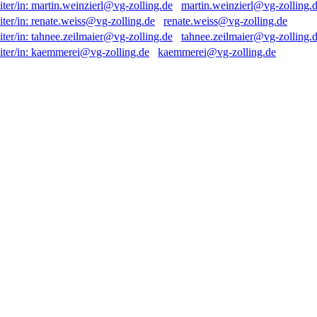
martin.weinzierl@vg-zolling.
renate.weiss@vg-zolling.de
tahnee.zeilmaier@vg-zolling.
kaemmerei@vg-zolling.de