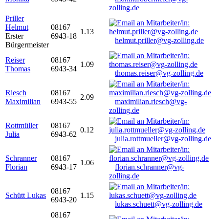
zolling.de
Priller
Helmut
08167
1.13
Erster
6943-18
helmut.priller@vg-zolling.de
Bürgermeister
Reiser
08167
1.09
Thomas
6943-34
thomas.reiser@vg-zolling.de
Riesch
08167
2.09
Maximilian
6943-55
maximilian.riesch@vg-
zolling.de
Rottmüller
08167
0.12
Julia
6943-62
julia.rottmueller@vg-zolling.de
Schranner
08167
1.06
Florian
6943-17
florian.schranner@vg-
zolling.de
08167
Schütt Lukas
1.15
6943-20
lukas.schuett@vg-zolling.de
08167