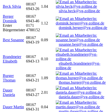
08167
Beck Silvia
1.04
6943-26
silvia.beck@vg-zolling.de
Berger
08167
Dominik
6943-46
1.12
Erster
0171
dominik.berger@vg-zolling.de
Bürgermeister
4788152
08167
Best Susanne
0.09
6943-19
susanne.best@vg-zolling.de
Brandmeier
08167
0.10
Elisabeth
6943-13
elisabeth.brandmeier@vg-
zolling.de
Burger
08167
1.09
Thomas
6943-21
thomas.burger@vg-zolling.de
Dauer
08167
2.01
Daniela
6943-27
daniela.dauer@vg-zolling.de
08167
Dauer Martin
0.04
6943-31
martin.dauer@vg-zolling.de