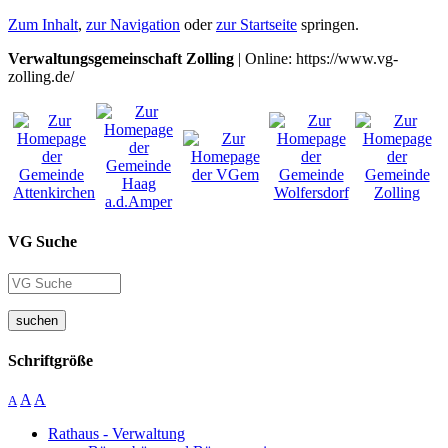
Zum Inhalt
,
zur Navigation
oder
zur Startseite
springen.
Verwaltungsgemeinschaft Zolling
| Online: https://www.vg-
zolling.de/
VG Suche
suchen
Schriftgröße
A
A
A
Rathaus - Verwaltung