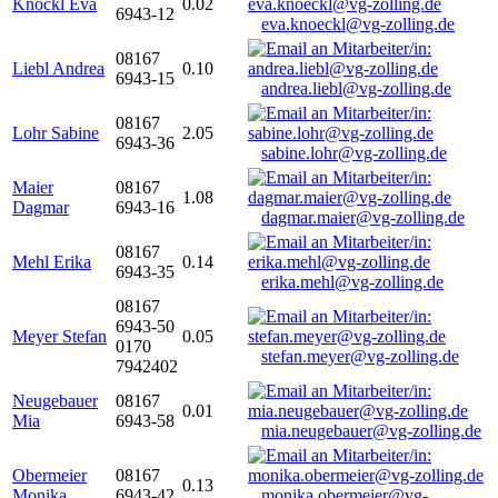
Knöckl Eva
0.02
6943-12
eva.knoeckl@vg-zolling.de
08167
Liebl Andrea
0.10
6943-15
andrea.liebl@vg-zolling.de
08167
Lohr Sabine
2.05
6943-36
sabine.lohr@vg-zolling.de
Maier
08167
1.08
Dagmar
6943-16
dagmar.maier@vg-zolling.de
08167
Mehl Erika
0.14
6943-35
erika.mehl@vg-zolling.de
08167
6943-50
Meyer Stefan
0.05
0170
stefan.meyer@vg-zolling.de
7942402
Neugebauer
08167
0.01
Mia
6943-58
mia.neugebauer@vg-zolling.de
Obermeier
08167
0.13
Monika
6943-42
monika.obermeier@vg-