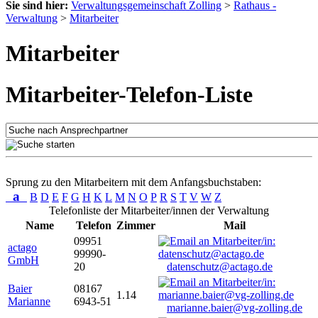
Sie sind hier:
Verwaltungsgemeinschaft Zolling
>
Rathaus -
Verwaltung
>
Mitarbeiter
Mitarbeiter
Mitarbeiter-Telefon-Liste
Sprung zu den Mitarbeitern mit dem Anfangsbuchstaben:
a
B
D
E
F
G
H
K
L
M
N
O
P
R
S
T
V
W
Z
Telefonliste der Mitarbeiter/innen der Verwaltung
Name
Telefon
Zimmer
Mail
09951
actago
99990-
GmbH
20
datenschutz@actago.de
Baier
08167
1.14
Marianne
6943-51
marianne.baier@vg-zolling.de