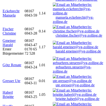
Eckebrecht
08167
1.14
Manuela
6943-59
manuela.eckebrecht@vg-
zolling.de
Fischer
08167
0.14
Christine
6943-28
christine.fischer@vg-zolling.de
Gmeiner
08167
Harald
6943-47
1.17
Erster
0170 65
harald.gmeiner@vg-zolling.de
Bürgermeister
72 528
08167
Götz Renate
1.01
6943-24
gebuehren.steuern@vg-
zolling.de
08167
Gresser Ute
0.01
6943-11
ute.gresser@vg-zolling.de
Haberl
08167
1.05
Brigitte
6943-25
brigitte.haberl@vg-zolling.de