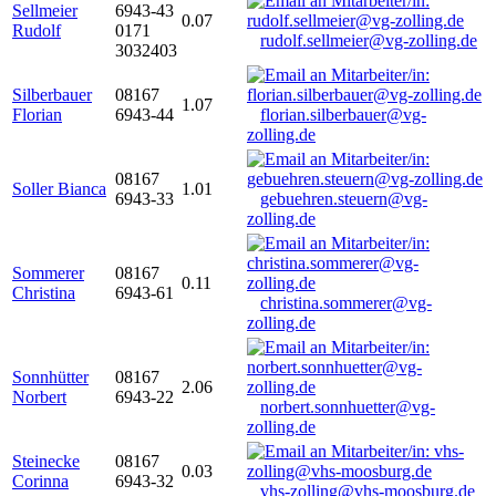
Sellmeier
6943-43
0.07
Rudolf
0171
rudolf.sellmeier@vg-zolling.de
3032403
Silberbauer
08167
1.07
Florian
6943-44
florian.silberbauer@vg-
zolling.de
08167
Soller Bianca
1.01
6943-33
gebuehren.steuern@vg-
zolling.de
Sommerer
08167
0.11
Christina
6943-61
christina.sommerer@vg-
zolling.de
Sonnhütter
08167
2.06
Norbert
6943-22
norbert.sonnhuetter@vg-
zolling.de
Steinecke
08167
0.03
Corinna
6943-32
vhs-zolling@vhs-moosburg.de