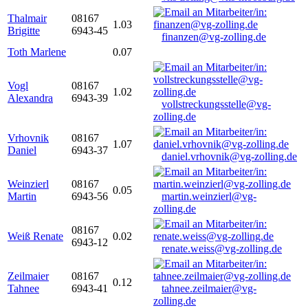
Thalmair
08167
1.03
Brigitte
6943-45
finanzen@vg-zolling.de
Toth Marlene
0.07
Vogl
08167
1.02
Alexandra
6943-39
vollstreckungsstelle@vg-
zolling.de
Vrhovnik
08167
1.07
Daniel
6943-37
daniel.vrhovnik@vg-zolling.de
Weinzierl
08167
0.05
Martin
6943-56
martin.weinzierl@vg-
zolling.de
08167
Weiß Renate
0.02
6943-12
renate.weiss@vg-zolling.de
Zeilmaier
08167
0.12
Tahnee
6943-41
tahnee.zeilmaier@vg-
zolling.de