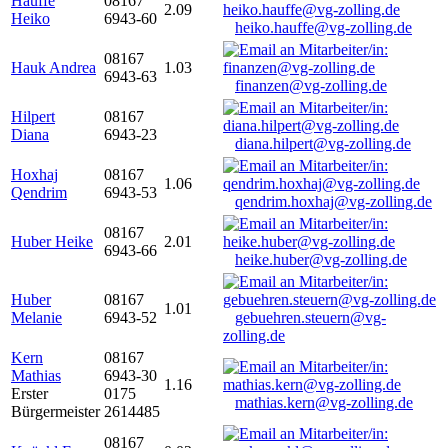
Hauffe
08167
2.09
Heiko
6943-60
heiko.hauffe@vg-zolling.de
08167
Hauk Andrea
1.03
6943-63
finanzen@vg-zolling.de
Hilpert
08167
Diana
6943-23
diana.hilpert@vg-zolling.de
Hoxhaj
08167
1.06
Qendrim
6943-53
qendrim.hoxhaj@vg-zolling.de
08167
Huber Heike
2.01
6943-66
heike.huber@vg-zolling.de
Huber
08167
1.01
Melanie
6943-52
gebuehren.steuern@vg-
zolling.de
Kern
08167
Mathias
6943-30
1.16
Erster
0175
mathias.kern@vg-zolling.de
Bürgermeister
2614485
08167