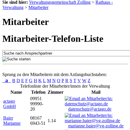
Sie sind hier:
Verwaltungsgemeinschaft Zolling
>
Rathaus -
Verwaltung
>
Mitarbeiter
Mitarbeiter
Mitarbeiter-Telefon-Liste
Sprung zu den Mitarbeitern mit dem Anfangsbuchstaben:
a
B
D
E
F
G
H
K
L
M
N
O
P
R
S
T
V
W
Z
Telefonliste der Mitarbeiter/innen der Verwaltung
Name
Telefon
Zimmer
Mail
09951
actago
99990-
GmbH
20
datenschutz@actago.de
Baier
08167
1.14
Marianne
6943-51
marianne.baier@vg-zolling.de