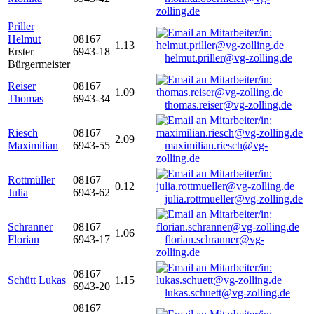
zolling.de
Priller
Helmut
08167
1.13
Erster
6943-18
helmut.priller@vg-zolling.de
Bürgermeister
Reiser
08167
1.09
Thomas
6943-34
thomas.reiser@vg-zolling.de
Riesch
08167
2.09
Maximilian
6943-55
maximilian.riesch@vg-
zolling.de
Rottmüller
08167
0.12
Julia
6943-62
julia.rottmueller@vg-zolling.de
Schranner
08167
1.06
Florian
6943-17
florian.schranner@vg-
zolling.de
08167
Schütt Lukas
1.15
6943-20
lukas.schuett@vg-zolling.de
08167