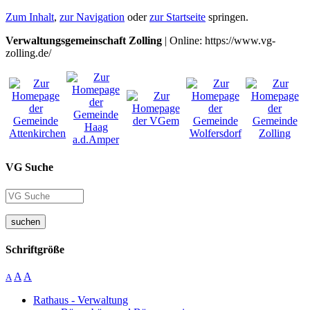
Zum Inhalt
,
zur Navigation
oder
zur Startseite
springen.
Verwaltungsgemeinschaft Zolling
| Online: https://www.vg-
zolling.de/
VG Suche
suchen
Schriftgröße
A
A
A
Rathaus - Verwaltung