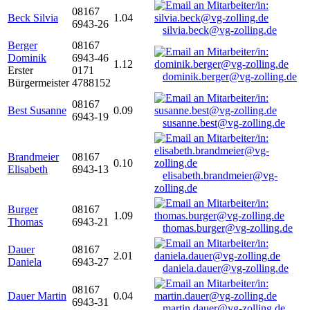
08167
Beck Silvia
1.04
6943-26
silvia.beck@vg-zolling.de
Berger
08167
Dominik
6943-46
1.12
Erster
0171
dominik.berger@vg-zolling.de
Bürgermeister
4788152
08167
Best Susanne
0.09
6943-19
susanne.best@vg-zolling.de
Brandmeier
08167
0.10
Elisabeth
6943-13
elisabeth.brandmeier@vg-
zolling.de
Burger
08167
1.09
Thomas
6943-21
thomas.burger@vg-zolling.de
Dauer
08167
2.01
Daniela
6943-27
daniela.dauer@vg-zolling.de
08167
Dauer Martin
0.04
6943-31
martin.dauer@vg-zolling.de