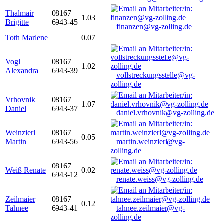
Thalmair
08167
1.03
Brigitte
6943-45
finanzen@vg-zolling.de
Toth Marlene
0.07
Vogl
08167
1.02
Alexandra
6943-39
vollstreckungsstelle@vg-
zolling.de
Vrhovnik
08167
1.07
Daniel
6943-37
daniel.vrhovnik@vg-zolling.de
Weinzierl
08167
0.05
Martin
6943-56
martin.weinzierl@vg-
zolling.de
08167
Weiß Renate
0.02
6943-12
renate.weiss@vg-zolling.de
Zeilmaier
08167
0.12
Tahnee
6943-41
tahnee.zeilmaier@vg-
zolling.de