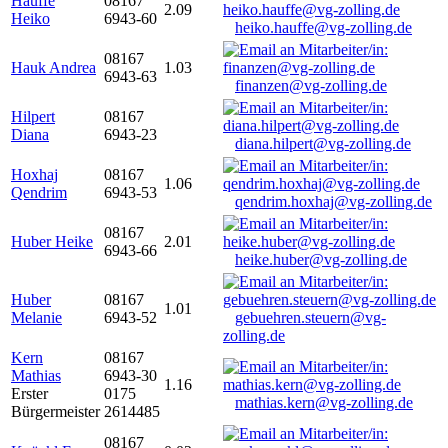
Hauffe
08167
2.09
Heiko
6943-60
heiko.hauffe@vg-zolling.de
08167
Hauk Andrea
1.03
6943-63
finanzen@vg-zolling.de
Hilpert
08167
Diana
6943-23
diana.hilpert@vg-zolling.de
Hoxhaj
08167
1.06
Qendrim
6943-53
qendrim.hoxhaj@vg-zolling.de
08167
Huber Heike
2.01
6943-66
heike.huber@vg-zolling.de
Huber
08167
1.01
Melanie
6943-52
gebuehren.steuern@vg-
zolling.de
Kern
08167
Mathias
6943-30
1.16
Erster
0175
mathias.kern@vg-zolling.de
Bürgermeister
2614485
08167