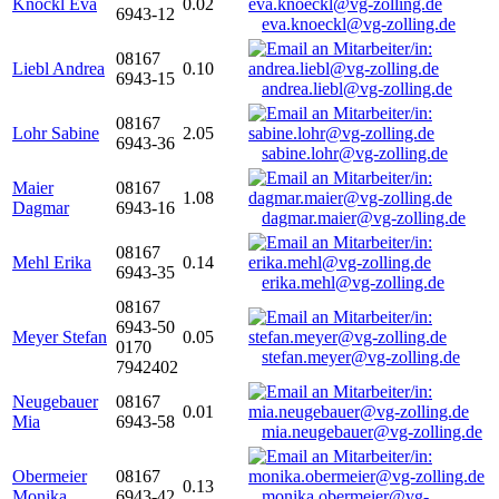
Knöckl Eva
0.02
6943-12
eva.knoeckl@vg-zolling.de
08167
Liebl Andrea
0.10
6943-15
andrea.liebl@vg-zolling.de
08167
Lohr Sabine
2.05
6943-36
sabine.lohr@vg-zolling.de
Maier
08167
1.08
Dagmar
6943-16
dagmar.maier@vg-zolling.de
08167
Mehl Erika
0.14
6943-35
erika.mehl@vg-zolling.de
08167
6943-50
Meyer Stefan
0.05
0170
stefan.meyer@vg-zolling.de
7942402
Neugebauer
08167
0.01
Mia
6943-58
mia.neugebauer@vg-zolling.de
Obermeier
08167
0.13
Monika
6943-42
monika.obermeier@vg-