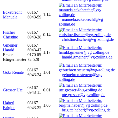
Eckebrecht
08167
1.14
Manuela
6943-59
manuela.eckebrecht@vg-
zolling.de
Fischer
08167
0.14
Christine
6943-28
christine.fischer@vg-zolling.de
Gmeiner
08167
Harald
6943-47
1.17
Erster
0170 65
harald.gmeiner@vg-zolling.de
Bürgermeister
72 528
08167
Götz Renate
1.01
6943-24
gebuehren.steuern@vg-
zolling.de
08167
Gresser Ute
0.01
6943-11
ute.gresser@vg-zolling.de
Haberl
08167
1.05
Brigitte
6943-25
brigitte.haberl@vg-zolling.de