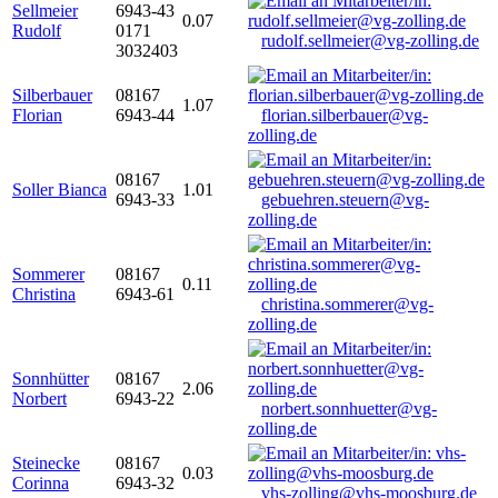
Sellmeier
6943-43
0.07
Rudolf
0171
rudolf.sellmeier@vg-zolling.de
3032403
Silberbauer
08167
1.07
Florian
6943-44
florian.silberbauer@vg-
zolling.de
08167
Soller Bianca
1.01
6943-33
gebuehren.steuern@vg-
zolling.de
Sommerer
08167
0.11
Christina
6943-61
christina.sommerer@vg-
zolling.de
Sonnhütter
08167
2.06
Norbert
6943-22
norbert.sonnhuetter@vg-
zolling.de
Steinecke
08167
0.03
Corinna
6943-32
vhs-zolling@vhs-moosburg.de